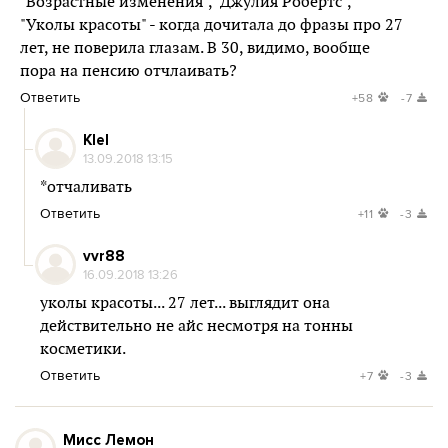
"Возрастные изменения", "Джулия Робертс",
"Уколы красоты" - когда дочитала до фразы про 27
лет, не поверила глазам. В 30, видимо, вообще
пора на пенсию отчлаивать?
Ответить
+58
-7
Klel
13.09.2018 13:15
*отчаливать
Ответить
+11
-3
vvr88
16.09.2018 13:26
уколы красоты... 27 лет... выглядит она
действительно не айс несмотря на тонны
косметики.
Ответить
+7
-3
Мисс Лемон