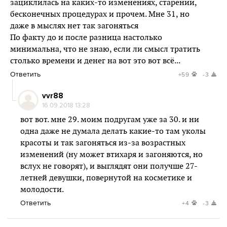
зациклилась на каких-то изменениях, старении,
бесконечных процедурах и прочем. Мне 31, но
даже в мыслях нет так загоняться
По факту до и после разница настолько
минимальна, что не знаю, если ли смысл тратить
столько времени и денег на вот это вот всё...
Ответить
+59
-3
vvr88
16.09.2018 13:28
вот вот. мне 29. моим подругам уже за 30. и ни
одна даже не думала делать какие-то там уколы
красоты и так загоняться из-за возрастных
изменений (ну может втихаря и загоняются, но
вслух не говорят), и выглядят они получше 27-
летней девушки, повернутой на косметике и
молодости.
Ответить
+4
-3