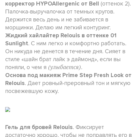
(оттенок 2).
корректор HYPOAllergenic от Bell
Палочка-выручалочка от темных кругов.
Держится весь день и не забивается в
морщинки. Делаю им легкий контуринг.
Жидкий хайлайтер Relouis в оттенке 01
. С ним легко и комфортно работать.
Sunlight
Он никуда не денется в течение дня. Сияет в
стиле «
шайн брат лайк э даймонд
», если вы
поняли, о чем я
.
(улыбается)
Основа под
макияж
Prime Step Fresh Look от
. Дает ровный-преровный тон и мягкую
Relouis
посвежевшую кожу.
. Фиксирует
Гель для бровей Relouis
достаточно хорошо, чтобы не поправлять его в