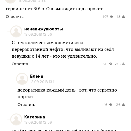
13.09.2018 12:38
героине нет 30! о_О а выглядит под сорокет
Ответить
+107
-13
ненавижукюлоты
13.09.2018 12:56
С тем количеством косметики и
переработанной нефти, что выливают на себя
девушки с 14 лет - это не удивительно.
Ответить
+26
-25
Елена
13.09.2018 13:11
декоративка каждый день - вот, что серьезно
портит.
Ответить
+16
-26
Катерина
13.09.2018 12:59
так бывает, если мазать на себя столько бетили