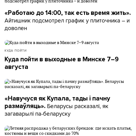
«Работаю до 14:00, так есть время жить».
Айтишник подсмотрел график у плиточника – и
доволен
КУДА ПОЙТИ
Куда пойти в выходные в Минске 7–9
августа
«Навучуся як Купала, тады і пачну
Беларусы расказалі, як
размаўляць».
загаварылі па-беларуску