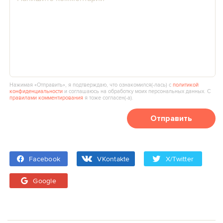
Нажимая «Отправить», я подтверждаю, что ознакомился(‑лась) с
политикой
конфиденциальности
и соглашаюсь на обработку моих персональных данных. С
правилами комментирования
я тоже согласен(‑а).
Отправить
Facebook
VKontakte
X/Twitter
Google