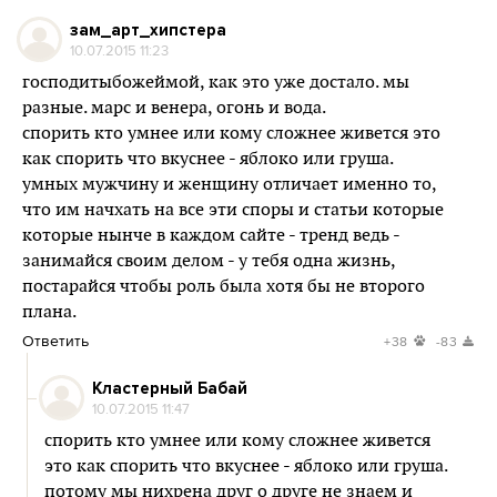
зам_арт_хипстера
10.07.2015 11:23
господитыбожеймой, как это уже достало. мы
разные. марс и венера, огонь и вода.
спорить кто умнее или кому сложнее живется это
как спорить что вкуснее - яблоко или груша.
умных мужчину и женщину отличает именно то,
что им начхать на все эти споры и статьи которые
которые нынче в каждом сайте - тренд ведь -
занимайся своим делом - у тебя одна жизнь,
постарайся чтобы роль была хотя бы не второго
плана.
Ответить
+38
-83
Кластерный Бабай
10.07.2015 11:47
спорить кто умнее или кому сложнее живется
это как спорить что вкуснее - яблоко или груша.
потому мы нихрена друг о друге не знаем и