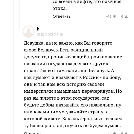
со всеми в лифте, это обычная
этика.
Ответить
+16
-6
h
31.10.2013 23:18
Девушка, да не важно, как Вы говорите
слово Беларусь. Есть официальный
документ, прописывающий произношение
названия государства для всех других
стран. Так вот там написано Беларусь. А
как думают и называют в России - по боку,
они и так нам всю историю своими
имперскими замашками перечеркнули. Но
раз вы живете в этом государстве, так
будьте добры называйте его правильно, ну
или как минимум уважайте страну в
которой живете. Как альтернатива - велкам
ту Башкоркостан, скучать не будем думаю.
Ответить
+4
-5