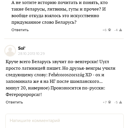
А не хотите историю почитать и понять, кто
такие беларусы, литвины, гуты и прочее? И
вообще откуда взялось это искусственно
придуманное слово Беларусь?
Ответить
+6
-4
Sol'
28.10.2013 10:29
Круче всего Беларусь звучит по-венгерски! Uугл
просто латиницей пишет. Но друзья-венгры учили
следующему слову: Fehéroroszország XD - ох и
запоминала же я на НГ после шампанского...
минут 20, наверное) Произносится по-русски:
Фегероророрсаг!
Ответить
+7
-5