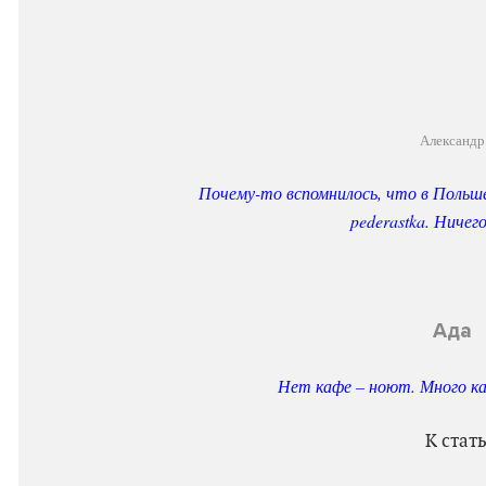
Александр
Почему-то вспомнилось, что в Польш
pederastka. Ничего
Ада
Нет кафе – ноют. Много к
К стат