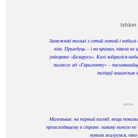
lshkm
Замежнікі толькі з гэтай мэтай і набылі 
віза. Прыедуць
–
і па крамах, нікога не
унівэрмаг «Беларусь». Калі зьбіраліся на
пыласос ад
«
Гарызонту
»
–
пасьпяшайцес
паліцаў ашалелыя 
alexw
Маленькие, на первый взгляд, вещи пока
происходящему в стране: никому ничего не 
потом жалуемся, что 