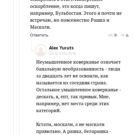
оскорбление, это когда пишут,
например, Бульбостан. Этого я почти не
встречаю, но повсеместно Рашка и
Маскали.
Ответить
+11
-11
Alex Yuruts
26.10.2013 19:16
Неумышленное коверканье означает
банальную необразованность - люди
за двадцать лет не освоили, как
называется их соседняя страна.
Остальное умышленное коверканье -
дескать, я, ёпт, так привык. Мне,
например, нет места среди этих
категорий.
Кстати, москали, а не маскали
правильно. А рашка, беларашка -