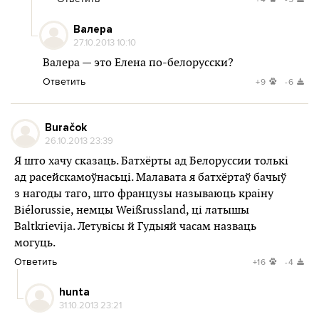
Валера
27.10.2013 10:10
Валера — это Елена по-белорусски?
Ответить
+9
-6
Buračok
26.10.2013 23:39
Я што хачу сказаць. Батхёрты ад Белоруссии толькі
ад расейскамоўнасьці. Малавата я батхёртаў бачыў
з нагоды таго, што французы называюць краіну
Biélorussie, немцы Weißrussland, ці латышы
Baltkrievija. Летувісы й Гудыяй часам назваць
могуць.
Ответить
+16
-4
hunta
31.10.2013 23:21