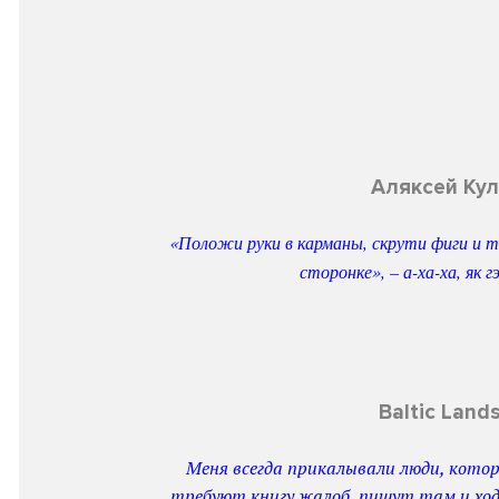
Аляксей Кул
«Положи руки в карманы, скрути фиги и 
сторонке», – а-ха-ха, як г
Baltic Land
Меня всегда прикалывали люди, котор
требуют книгу жалоб, пишут там и ход