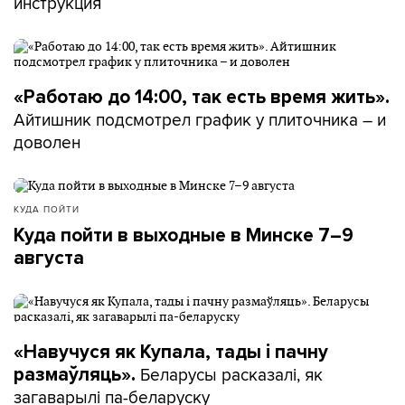
инструкция
«Работаю до 14:00, так есть время жить».
Айтишник подсмотрел график у плиточника – и
доволен
КУДА ПОЙТИ
Куда пойти в выходные в Минске 7–9
августа
«Навучуся як Купала, тады і пачну
Беларусы расказалі, як
размаўляць».
загаварылі па-беларуску