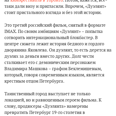
на
кинофестиваль в Торонто
. Потом, кажется, все-
таки дали визу и пригласили. Впрочем, «Дуэлянт»
стоит пристального взгляда и без этой истории.
Это третий российский фильм, снятый в формате
IMAX. По своим амбициям «Дуэлянт» – попытка
сотворить интернациональный блокбастер. В
центре сюжета лежит история бедного и гордого
дворянина Яковлева. Он дуэлянт, то есть дерется на
дуэлях за деньги вместо других. Долг чести
сталкивает его с демоническим персонажем
Владимира Машкова – графом Беклемишевым,
который, говоря современным языком, является
крестным отцом Петербурга.
Таинственный город выступает не только
локацией, но и равноценным героем фильма. К
слову, продюсеры «Дуэлянта» намерены
превратить Петербург 19-го столетия в