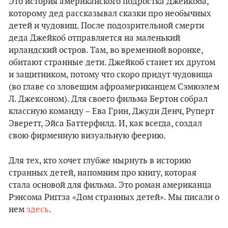
Это история американского подростка Джейкоба,
которому дед рассказывал сказки про необычных
детей и чудовищ. После подозрительной смерти
деда Джейкоб отправляется на маленький
ирландский остров. Там, во временной воронке,
обитают странные дети. Джейкоб станет их другом
и защитником, потому что скоро придут чудовища
(во главе со зловещим афроамериканцем Сэмюэлем
Л. Джексоном). Для своего фильма Бертон собрал
классную команду – Ева Грин, Джуди Денч, Руперт
Эверетт, Эйса Баттерфилд. И, как всегда, создал
свою фирменную визуальную феерию.
Для тех, кто хочет глубже нырнуть в историю
странных детей, напомним про книгу, которая
стала основой для фильма. Это роман американца
Рэнсома Риггза «Дом странных детей». Мы писали о
нем
здесь
.