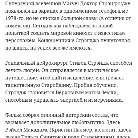
Супергерой вселенной Marvel Доктор Стрэндж уже
появлялся на экранах в одноименном телефильме
1978-го, но не снискал большой славы (в отличие от
комиксов). Сегодня мы наблюдаем за новой
попыткой создать мировой кинохит с известным
персонажем. Конкуренция у Стрэнджа нешуточная,
но шансы на успех все же имеются.
Гениальный нейрохирург Стивен Стрэндж способен
лечить людей. Он отправляется в мистическое
путешествие, чтоб найти исцеление, и встречает
таинственную Старейшину. Пройдя обучение,
Стрэндж становится Верховным магом Земли,
способным управлять энергией и измерениями.
Фильм собрал отличный актерский состав, что
вызывает дополнительное любопытство. Здесь
Рэйчел Макадамс (Кристин Палмер, коллега), здесь
лысая Тильда Суинтон (в роли Старейшины), здесь