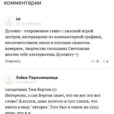
комментарии
lol
30.09.2016 14:09
Дуэлянт - откровенное гавно с ужасной игрой
актеров, интерьерами из компьютерной графики,
несоответствием эпохе и плоским сюжетом.
наверное, творчество господина Светлакова
вполне себе альтернатива Дуэлянту =)
Ответить
+13
-6
Зойка-Пересмешница
1.10.2016 10:47
загадочник Тим Бертон (с)
Интересно, а сам Бертон знает, что он вот это вот
слово? Я,кстати, даже полезла в гугл узнать, что
имела в виду "авторка". Гугл был в таком же (аху)
шоке, что и я.