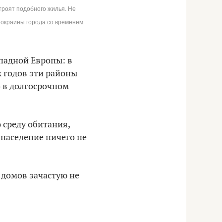
строят подобного жилья. Не
е окраины города со временем
ападной Европы: в
х годов эти районы
о в долгосрочном
среду обитания,
 население ничего не
домов зачастую не