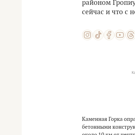
районом Гропиус
сейчас и что с 
К
Каменная Горка опра
бетонными конструк
около 10 км от цент