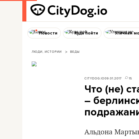
Новости
Куда пойти
Уличная м
ЛЮДИ, ИСТОРИИ
ВЕДЫ
CITYDOG.IO
09.01.2017
15
Что (не) с
– берлинс
подражан
Альдона Мартын