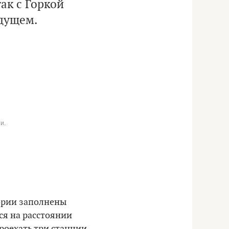
ак с Горкой
удущем.
и.
тории заполнены
ся на расстоянии
роехать три станции