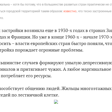
кальна – хотя бы потому, что в большинстве развитых стран практически не 
ться городской территорией таким образом:
известно
, что тесно застроенны
то.
застройки возникла еще в 1930-х годах в странах З
ах и Франции. Но уже в конце 1960-х – начале 1970-
осить – власти европейских стран быстро поняли, чт
стройка порождает огромные проблемы.
льшинстве случаев формируют унылую депрессивную 
иналов и притягивает чужих. А любое маргинальное
о потребляет его ресурсы.
способствует общению людей. Жильцы многоэтажных 
седей по лестничной клетке.