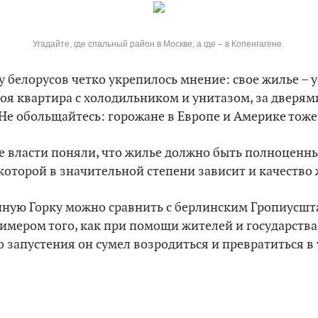
Угадайте, где спальный район в Москве, а где – в Копенгагене.
 у белорусов четко укрепилось мнение: свое жилье – 
воя квартира с холодильником и унитазом, за дверя
 Не обольщайтесь: горожане в Европе и Америке тоже
ие власти поняли, что жилье должно быть полноцен
 которой в значительной степени зависит и качество
нную Горку можно сравнить с берлинским Гропиусшт
мером того, как при помощи жителей и государства
 запустения он сумел возродиться и превратиться в