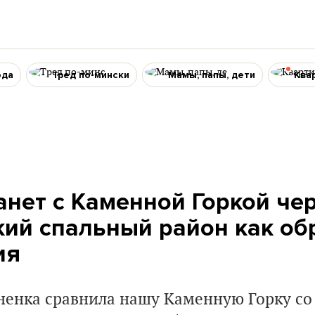
ода
Тред по-мински
Мамы, папы, дети
Ква
танет с Каменной Горкой чер
кий спальный район как об
ия
енка сравнила нашу Каменную Горку со