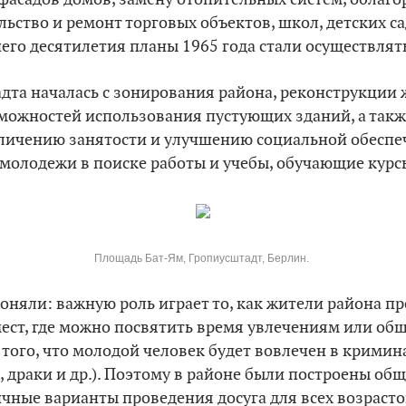
ьство и ремонт торговых объектов, школ, детских са
го десятилетия планы 1965 года стали осуществлят
дта началась с зонирования района, реконструкци
зможностей использования пустующих зданий, а так
личению занятости и улучшению социальной обеспе
олодежи в поиске работы и учебы, обучающие курсы
Площадь Бат-Ям, Гропиусштадт, Берлин.
оняли: важную роль играет то, как жители района пр
ест, где можно посвятить время увлечениям или об
того, что молодой человек будет вовлечен в крими
а, драки и др.). Поэтому в районе были построены об
ные варианты проведения досуга для всех возрасто