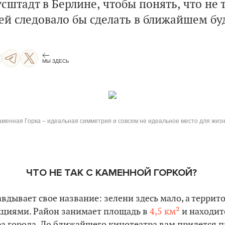
штадт в Берлине, чтобы понять, что не т
ней следовало бы сделать в ближайшем б
МЫ ЗДЕСЬ
аменная Горка – идеальная симметрия и совсем не идеальное место для жизн
ЧТО НЕ ТАК
С КАМЕННОЙ ГОРКОЙ
?
вдывает свое название: зелени здесь мало, а терри
циями. Район занимает площадь в
4,5 км²
и находит
ра города. До ближайшего кинотеатра вам придется п