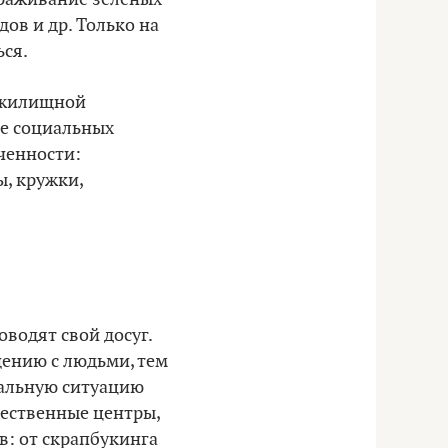
дов и др. Только на
ься.
и жилищной
же социальных
ченности:
, кружки,
оводят свой досуг.
щению с людьми, тем
нальную ситуацию
щественные центры,
в: от скрапбукинга