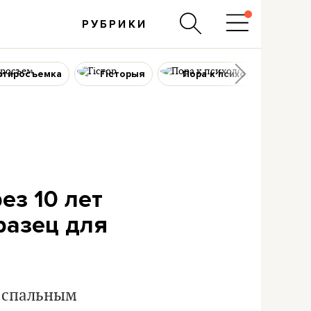
РУБРИКИ
ртиросъемка
Гісторыя
Пора к психологу
ез 10 лет
разец для
 спальным