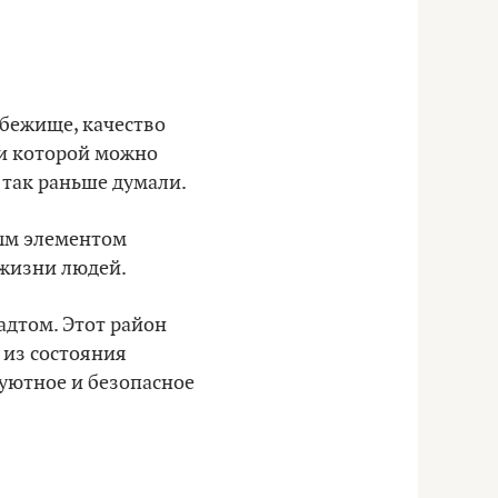
убежище, качество
ми которой можно
 так раньше думали.
ным элементом
 жизни людей.
адтом. Этот район
 из состояния
 уютное и безопасное