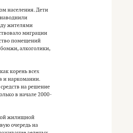
ом населения. Дети
н наводнили
жду жителями
бствовало миграции
ество помещений
 бомжи, алкоголики,
как корень всех
в и наркомании.
и средств на решение
олько в начале 2000-
ной жилищной
вую очередь на
ораживание зеленых