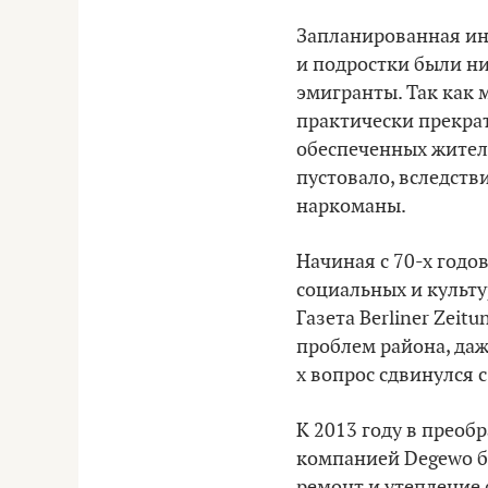
Запланированная инф
и подростки были ни
эмигранты. Так как
практически прекрат
обеспеченных жител
пустовало, вследств
наркоманы.
Начиная с 70-х годо
социальных и культу
Газета Berliner Zeitu
проблем района, даж
х вопрос сдвинулся 
К 2013 году в преоб
компанией Degewo бо
ремонт и утепление 