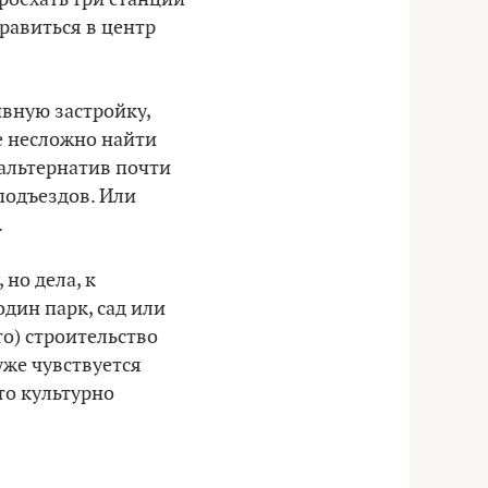
правиться в центр
ивную застройку,
ке несложно найти
 альтернатив почти
 подъездов. Или
.
но дела, к
один парк, сад или
то) строительство
уже чувствуется
то культурно