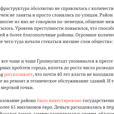
раструктура абсолютно не справлялась с количеств
чем не заняты и просто слонялись по улицам. Райо
 многие из них не говорили по-немецки, общение ме
илось. Уровень преступности повысился, что спосо
ей в более благополучные районы. Огромное колич
ие чего туда начали стекаться низшие слои общества:
в все чаще и чаще Гропиусштадт упоминался в прессе 
рных проблем города, вплоть до роста числа разводо
ng
рассказывает
, что почти 40 лет власти не находил
е на ремонт и техническое обслуживание зданий. И т
с мертвой точки.
разование района
было инвестировано
государствен
лее 65 миллионов евро. Деньги расходовались в пер
фасадов домов, замену отопительных систем, облаг