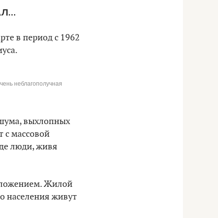
АЛ…
рте в период с 1962
иуса.
 очень неблагополучная
 шума, выхлопных
т с массовой
где люди, живя
оложением. Жилой
го населения живут