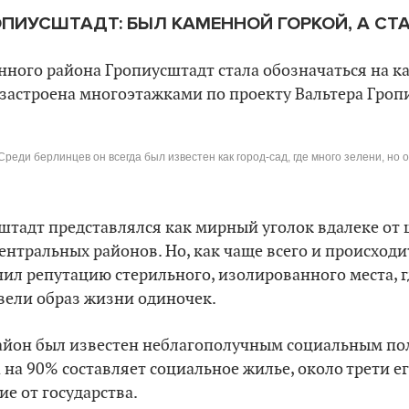
ОПИУСШТАДТ
: БЫЛ КАМЕННОЙ ГОРКОЙ, А СТ
ного района Гропиусштадт стала обозначаться на ка
 застроена многоэтажками по проекту Вальтера Гроп
Среди берлинцев он всегда был известен как город-сад, где много зелени, но
штадт представлялся как мирный уголок вдалеке от
ентральных районов. Но, как чаще всего и происходи
чил репутацию стерильного, изолированного места, 
, вели образ жизни одиночек.
айон был известен неблагополучным социальным п
на 90% составляет социальное жилье, около трети е
ие от государства.