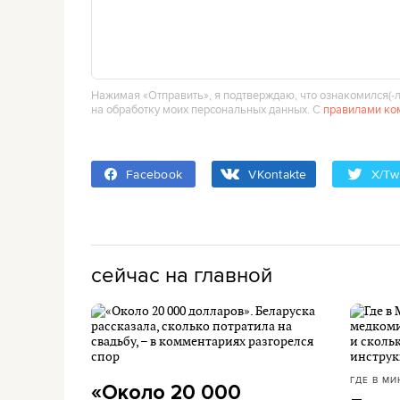
Нажимая «Отправить», я подтверждаю, что ознакомился(‑л
на обработку моих персональных данных. С
правилами ко
Facebook
VKontakte
X/Twi
сейчас на главной
ГДЕ В МИ
«Около 20 000