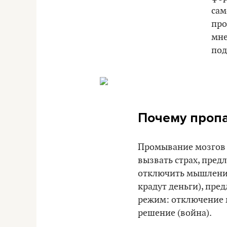
сам
про
мне
под
Почему пропа
Промывание мозгов 
вызвать страх, пре
отключить мышление 
крадут деньги), пре
режим: отключение м
решение (война).