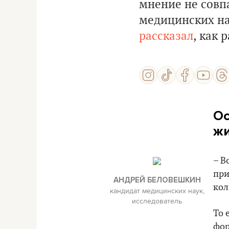
мнение не совпа
медицинских н
рассказал
, как 
Ос
ж
– В
при
АНДРЕЙ БЕЛОВЕШКИН
кол
кандидат медицинских наук,
исследователь
То 
фор