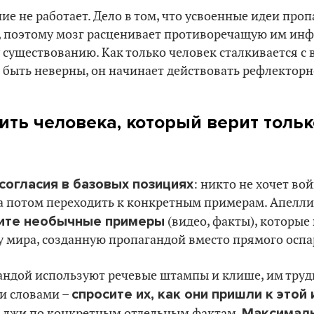
е не работает. Дело в том, что усвоенные идеи проп
, поэтому мозг расценивает противоречащую им инф
существованию. Как только человек сталкивается с 
 быть неверны, он начинает действовать рефлекторн
ить человека, который верит тольк
согласия в базовых позициях
: никто не хочет вой
, а потом переходить к конкретным примерам. Апелл
ите необычные примеры
(видео, факты), которые
 мира, созданную пропагандой вместо прямого оспа
ндой используют речевые штампы и клише, им труд
спросите их, как они пришли к этой
ми словами –
Максималь
 лжи по конкретным отдельным фактам.