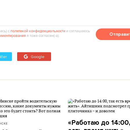
ась) с
политикой конфиденциальности
и соглашаюсь
Отправи
мментирования
я тоже согласен(‑а).
tter
Google
«Работаю до 14:00,
НСКЕ