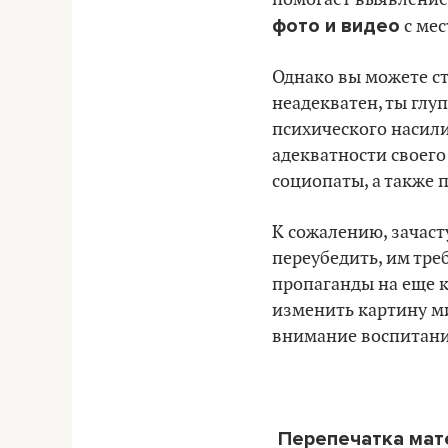
фото и видео
с мес
Однако вы можете ст
неадекватен, ты глу
психического насили
адекватности своего
социопаты, а также 
К сожалению, зачас
переубедить, им тре
пропаганды на еще к
изменить картину ми
внимание воспитани
Перепечатка ма