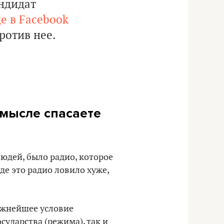
андидат
е в Facebook
ротив нее.
смысле спасаете
людей, было радио, которое
де это радио ловило хуже,
Важнейшее условие
сударства (режима), так и