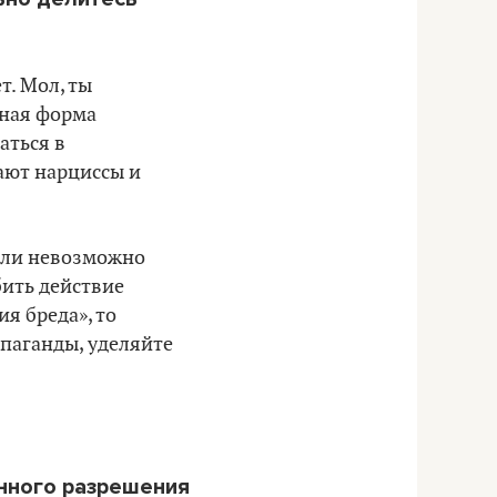
т. Мол, ты
чная форма
аться в
гают нарциссы и
или невозможно
бить действие
я бреда», то
опаганды, уделяйте
нного разрешения