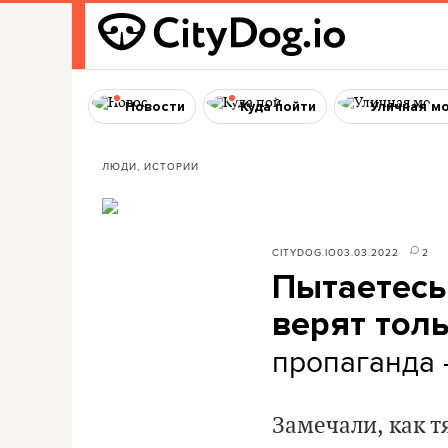
Новости
Куда пойти
Уличная м
ЛЮДИ, ИСТОРИИ
CITYDOG.IO
03.03.2022
2
Пытаетесь
верят тол
пропаганда 
Замечали, как 