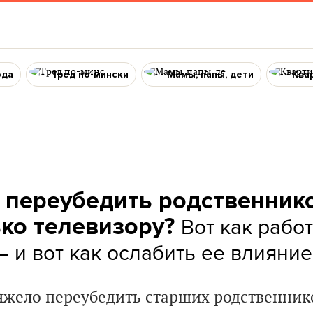
ода
Тред по-мински
Мамы, папы, дети
Ква
 переубедить родственнико
Вот как рабо
ько телевизору?
– и вот как ослабить ее влияние
тяжело переубедить старших родственник