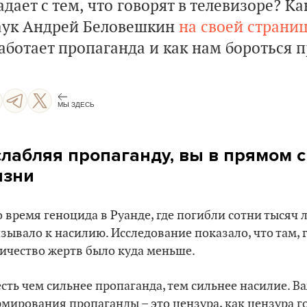
дает с тем, что говорят в телевизоре? К
аук Андрей Беловешкин
на своей страниц
работает пропаганда и как нам бороться п
МЫ ЗДЕСЬ
лабляя пропаганду, вы в прямом 
изни
о время геноцида в Руанде, где погибли сотни тысяч 
зывало к насилию. Исследование показало, что там, г
ичество жертв было куда меньше.
есть чем сильнее пропаганда, тем сильнее насилие. 
мирования пропаганды – это цензура, как цензура го