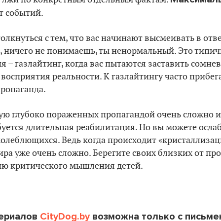
т событий.
олкнуться с тем, что вас начинают высмеивать в отве
п, ничего не понимаешь, ты ненормальный. Это типи
я – газлайтинг, когда вас пытаются заставить сомнев
 восприятия реальности. К газлайтингу часто прибе
пропаганда.
тую глубоко пораженных пропагандой очень сложно 
буется длительная реабилитация. Но вы можете осла
олеблющихся. Ведь когда происходит «кристаллизаци
ра уже очень сложно. Берегите своих близких от пр
ю критического мышления детей.
териалов
CityDog.by
возможна только с письме