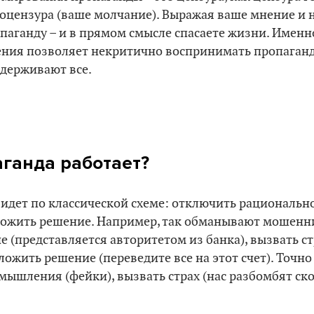
оцензура (ваше молчание). Выражая ваше мнение и н
паганду – и в прямом смысле спасаете жизни. Именн
ния позволяет некритично воспринимать пропаганду,
держивают все.
ганда работает?
идет по классической схеме: отключить рациональн
дложить решение. Например, так обманывают мошенн
(представляется авторитетом из банка), вызвать стр
дложить решение (переведите все на этот счет). Точн
ышления (фейки), вызвать страх (нас разбомбят ско