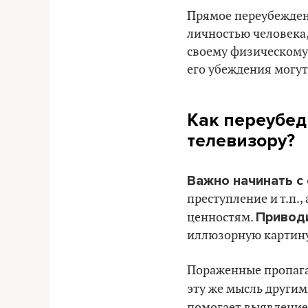
Прямое переубеждени
личностью человека
своему физическому 
его убеждения могут
Как переубед
телевизору?
Важно начинать с 
преступление и т.п.
Привод
ценностям.
иллюзорную картину
Пораженные пропага
эту же мысль други
помогает выявление