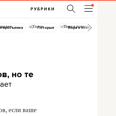
РУБРИКИ
ртиросъемка
Гісторыя
Пора к психологу
в, но те
тает
ов, если ваше