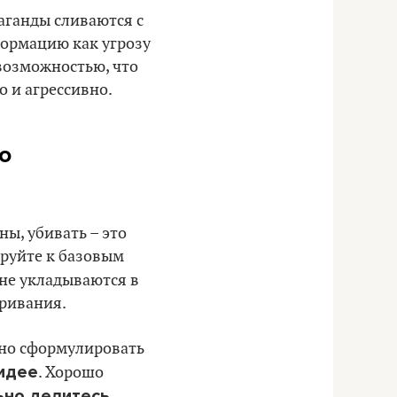
аганды сливаются с
ормацию как угрозу
возможностью, что
о и агрессивно.
о
ны, убивать – это
ируйте к базовым
 не укладываются в
ривания.
но сформулировать
 идее
. Хорошо
но делитесь