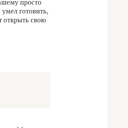
нашему просто
 умел готовить,
т открыть свою