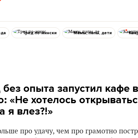
ода
Тред по-мински
Мамы, папы, дети
Ква
 без опыта запустил кафе 
: «Не хотелось открыватьс
а я влез?!»
ольше про удачу, чем про грамотно пост