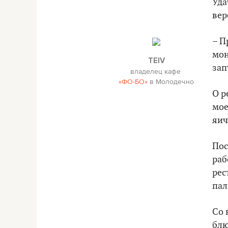
Уд
вер
– П
мон
TEIV
зап
владелец кафе
«ФО-БО»
в Молодечно
О р
мое
яич
Пос
раб
рес
пал
Со 
блю