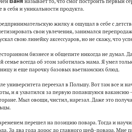
Ваня
ачей
называет то, что смог построить первый с
е в себя и уникальности продукта.
редпринимательскую жилку я ощущал в себе с детства
етизировать свои увлечения, занимался перепродаж
ускал свою линейку аксессуаров, но не скажу, что ус
есторанном бизнесе и общепите никогда не думал. Да 
й семье всегда об этом заботилась мама. Я умел толь
ницу и еще парочку базовых вьетнамских блюд.
ле университета переехал в Польшу. Вот там все и на
оты, и я ухватился за первую попавшуюся вакансию 
торане. Мыл овощи, чистил, нарезал. Даже это получа
ьцы.
временем перешел на позицию повара. Тогда и научи
да. За два года дорос до главного шеф-повара. Мне п