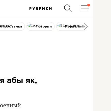
РУБРИКИ
ртиросъемка
Гісторыя
Пора к психологу
в
я абы як,
роенный