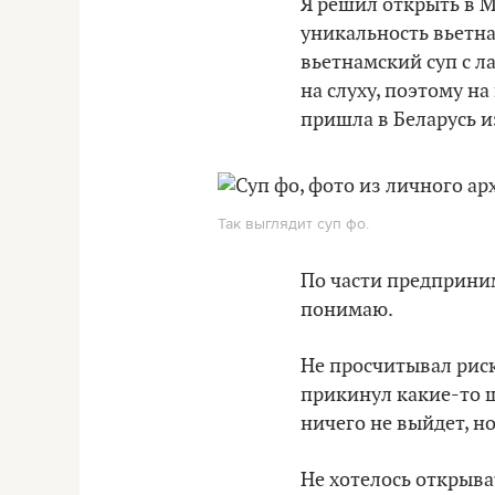
Я решил открыть в М
уникальность вьетн
вьетнамский суп с ла
на слуху, поэтому н
пришла в Беларусь и
Так выглядит суп фо.
По части предприним
понимаю.
Не просчитывал риск
прикинул какие-то ша
ничего не выйдет, но
Не хотелось открыват