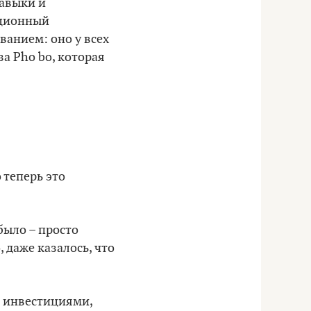
навыки и
иционный
ванием: оно у всех
за Pho bo, которая
 теперь это
было – просто
 даже казалось, что
 с инвестициями,