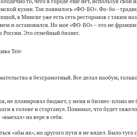
олодечно то, чего в городе еще нет, используя свои 
амской кухни. Так появилось «ФО-БО». Фо-бо – трад
пшой, в Минске уже есть сеть ресторанов с таким наз
а нем и остановился. Но мое «ФО-БО» – это не франши
з России. Это семейный бизнес.
ательства я безграмотный. Все делал наобум, только
и, не планировал бюджет, у меня и бизнес-плана не 
ги в голове и стартанул. Понимал, что будет тяжело,
 «выехал» на вере в себя.
ься «абы як», но другого пути я не видел. Было туго