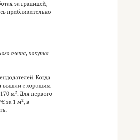
отая за границей,
лись приблизительно
ого счета, покупка
ендодателей. Когда
еня вышли с хорошим
70 м². Для первого
 за 1 м², в
ть.