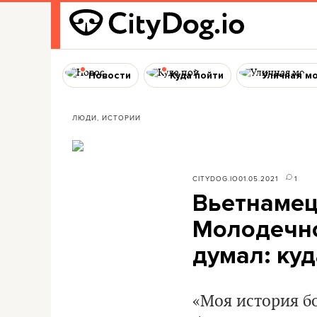
Новости
Куда пойти
Уличная м
ЛЮДИ, ИСТОРИИ
CITYDOG.IO
01.05.2021
1
Вьетнамец
Молодечно
думал: куд
«Моя история б