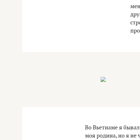
мен
дру
стр
про
Во Вьетнаме я бывал
моя родина, но я не 