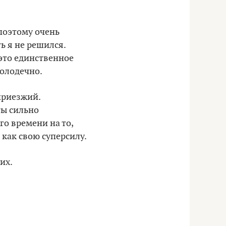
 поэтому очень
ь я не решился.
это единственное
Молодечно.
 приезжий.
ты сильно
го времени на то,
 как свою суперсилу.
их.