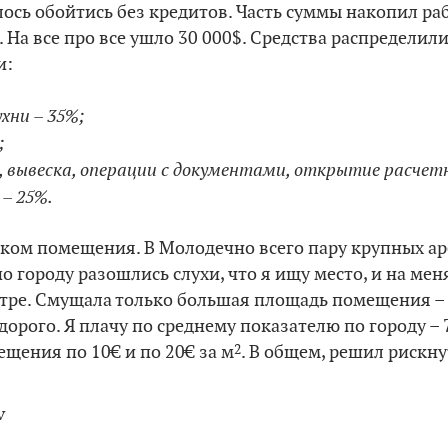
ось обойтись без кредитов. Часть суммы накопил раб
. На все про все ушло 30 000$. Средства распредели
и:
ухни – 35%;
;
 вывеска, операции с документами, открытие расчетн
– 25%.
ком помещения. В Молодечно всего пару крупных ар
по городу разошлись слухи, что я ищу место, и на м
тре. Смущала только большая площадь помещения – 1
дорого. Я плачу по среднему показателю по городу – 7€
2
щения по 10€ и по 20€ за м
. В общем, решил рискну