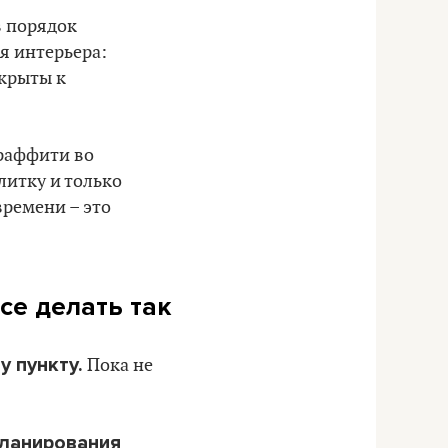
в порядок
я интерьера:
ткрыты к
граффити во
литку и только
времени – это
се делать так
у пункту.
Пока не
планирования