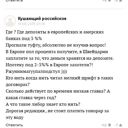
Ответить
+8
-6
Кушающий российское
14.08.2015 21:06
Где ? Где депозиты в европейских и амерских
банках под 3 %%
Прогнали туфту, абсолютно не изучив вопрос!
В Европе пол процента получите, в Швейцарии
заплатите за то, что деньги хранятся на депозите.
Ипотеку под 2-3%% в Европе захотели?!
Ржуниимагуупалподстул ))))
Кто нить когда нить читал мелкий шрифт в таких
договорах?
Сколько действует по времени низкая ставка? А
какая ставка через год?
А что такое либор знает кто нить?
Дорогая редакция , не стоит платить гонорар за
эту воду
Ответить
+12
-7