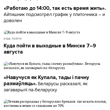
«Работаю до 14:00, так есть время жить».
Айтишник подсмотрел график у плиточника – и
доволен
КУДА ПОЙТИ
Куда пойти в выходные в Минске 7–9
августа
«Навучуся як Купала, тады і пачну
Беларусы расказалі, як
размаўляць».
загаварылі па-беларуску