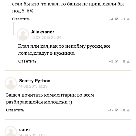
если бы кто-то клал, то банки не привлекали бы
под 5-6%
Ответить
+4
-3
Aliaksandr
15.08.2015 22:24
Клал или кал,как то непойму русски,все
ложат,кладут в нужнике.
Ответить
+3
-8
Scotty Python
14.08.2015 13:29
Зашел почитать комментарии во всем
разбирающейся молодежи :)
Ответить
+17
-8
саня
14.08.2015 13:53