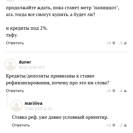
продолжайте ждать, пока станет метр "папиццот",
ага. тогда все смогут купить. а будет ли?
и кредиты под 2%.
тьфу.
Ответить
+4
-3
duner
14.08.2015 14:17
Кредиты/депозиты привязаны к ставке
рефинансирования, почему про это ни слова?
Ответить
+5
-4
mariiiiva
17.08.2015 12:42
Ставка реф. уже давно условный ориентир.
Ответить
+3
-2