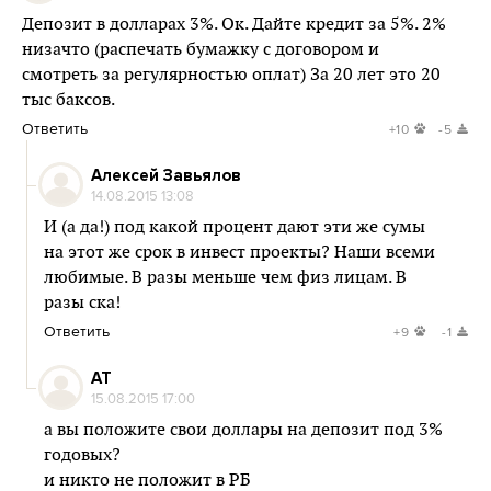
Депозит в долларах 3%. Ок. Дайте кредит за 5%. 2%
низачто (распечать бумажку с договором и
смотреть за регулярностью оплат) За 20 лет это 20
тыс баксов.
Ответить
+10
-5
Алексей Завьялов
14.08.2015 13:08
И (а да!) под какой процент дают эти же сумы
на этот же срок в инвест проекты? Наши всеми
любимые. В разы меньше чем физ лицам. В
разы ска!
Ответить
+9
-1
AT
15.08.2015 17:00
а вы положите свои доллары на депозит под 3%
годовых?
и никто не положит в РБ