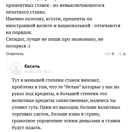
процентных ставок - из невыключающегося
печатного станка.
Именно поэтому, кстати, проценты по
иностранной валюте и национальной - отличаются
на порядок.
Ситидог, лучше не пиши про экономику, не
позорься :)
Ответить
+21
-5
Кисель
15.08.2015 11:43
Тут в меньшей степени станок виноват,
проблема в том, что те *белки* которые у нас на
руках под кредиты, в большей степени это
валютные кредиты заимственные, надеюсь ты
уловил суть. Один из выходов, больше валютных
торговых сделок, больше кэша в страну,
грамотное управление этими деньгами и ставки
будут падать.