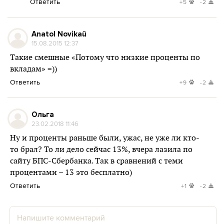
Ответить
+5
-2
Anatol Novikaŭ
15.08.2015 12:37
Такие смешные «Потому что низкие проценты по
вкладам» =))
Ответить
+9
-2
Ольга
23.02.2018 11:46
Ну и проценты раньше были, ужас, не уже ли кто-
то брал? То ли дело сейчас 13%, вчера лазила по
сайту БПС-Сбербанка. Так в сравнений с теми
процентами – 13 это бесплатно)
Ответить
+1
-2