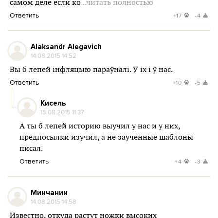
самом деле если ко
...читать полностью
Ответить
+17
-4
Alaksandr Alegavich
14.08.2015 14:52
Вы б лепей інфляцыю параўналі. У іх і ў нас.
Ответить
+10
-5
Кисель
15.08.2015 11:37
А ты б лепей историю выучил у нас и у них,
предпосылки изучил, а не заученные шаблоны
писал.
Ответить
+4
-3
Минчанин
14.08.2015 14:58
Известно, откуда растут ножки высоких