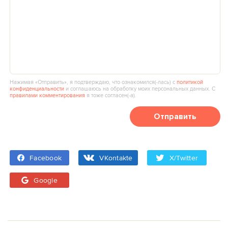
Нажимая «Отправить», я подтверждаю, что ознакомился(‑лась) с
политикой
конфиденциальности
и соглашаюсь на обработку моих персональных данных. С
правилами комментирования
я тоже согласен(‑а).
Отправить
Facebook
VKontakte
X/Twitter
Google