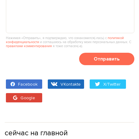
Нажимая «Отправить», я подтверждаю, что ознакомился(‑лась) с
политикой
конфиденциальности
и соглашаюсь на обработку моих персональных данных. С
правилами комментирования
я тоже согласен(‑а).
Отправить
Facebook
VKontakte
X/Twitter
Google
сейчас на главной