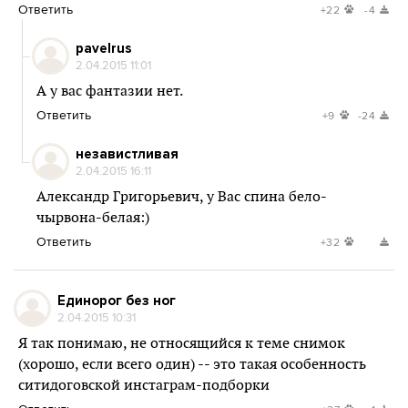
Ответить
+22
-4
pavelrus
2.04.2015 11:01
А у вас фантазии нет.
Ответить
+9
-24
независтливая
2.04.2015 16:11
Александр Григорьевич, у Вас спина бело-
чырвона-белая:)
Ответить
+32
Единорог без ног
2.04.2015 10:31
Я так понимаю, не относящийся к теме снимок
(хорошо, если всего один) -- это такая особенность
ситидоговской инстаграм-подборки