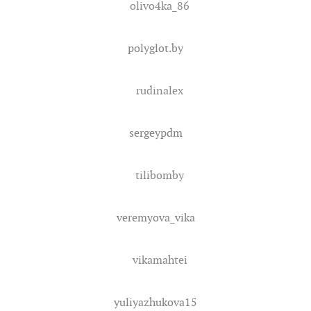
olivo4ka_86
polyglot.by
rudinalex
sergeypdm
tilibomby
veremyova_vika
vikamahtei
yuliyazhukova15