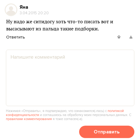
Яна
3.04.2015 20:20
Ну надо же ситидогу хоть что-то писать вот и
высасывают из пальца такие подборки.
Ответить
Нажимая «Отправить», я подтверждаю, что ознакомился(‑лась) с
политикой
конфиденциальности
и соглашаюсь на обработку моих персональных данных. С
правилами комментирования
я тоже согласен(‑а).
Отправить