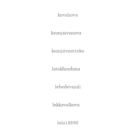
kovaliova
ksunjaivanova
kuinjitsuottoko
latokhindima
lebedevajuli
lekkavolkova
lola18890