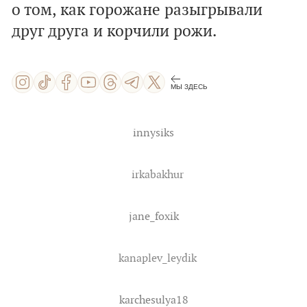
о том, как горожане разыгрывали
друг друга и корчили рожи.
МЫ ЗДЕСЬ
innysiks
irkabakhur
jane_foxik
kanaplev_leydik
karchesulya18