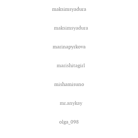
maksimsyadura
maksimsyadura
marinapyrkova
marishitagirl
mishamisuno
mr.anykay
olga_098