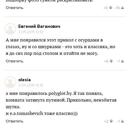
подборку фото сумели раскритиковать!
Ответить
+3
-10
Евгений Ваганович
2.04.2015 13:12
А мне понравился этот прикол с огурцами в
глазах, ну и со шнурками - это хоть и классика, но
я до сих пор под столом и отойти не могу.
Ответить
+6
-1
olesia
2.04.2015 13:16
а мне понравилось polyglot.by. Я так поняла,
комната затянута путиной. Прикольно, неизбитая
шутка.
и e.a.tomashevich тоже классно)))
Ответить
+2
-1