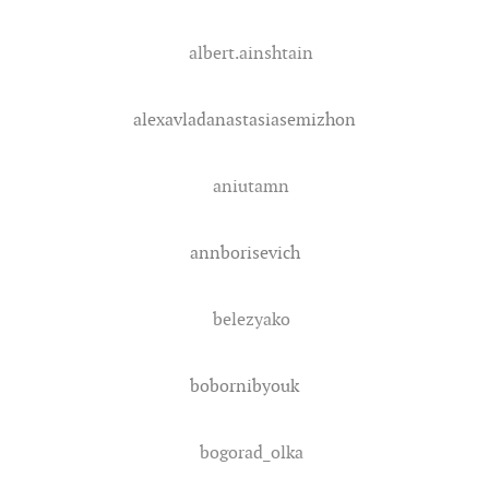
albert.ainshtain
alexavladanastasiasemizhon
aniutamn
annborisevich
belezyako
bobornibyouk
bogorad_olka