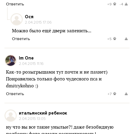
Ответить
+9
-4
Ося
2.04.2015 17:06
Можно было ещё двери запенить...
Ответить
+5
Im One
2.04.2015 11:16
Как-то розыгрышами тут почти и не пахнет)
Понравились только фото чудесного пса и
dmitrykohno :)
Ответить
+7
итальянский ребенок
2.04.2015 13:05
ну что вы все такие унылые?! даже безобидную