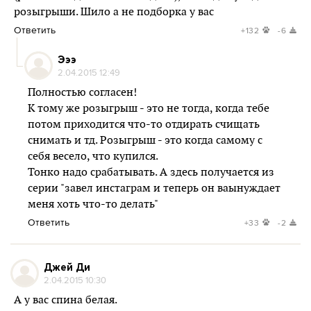
розыгрыши. Шило а не подборка у вас
Ответить
+132
-6
Эээ
2.04.2015 12:49
Полностью согласен!
К тому же розыгрыш - это не тогда, когда тебе
потом приходится что-то отдирать счищать
снимать и тд. Розыгрыш - это когда самому с
себя весело, что купился.
Тонко надо срабатывать. А здесь получается из
серии "завел инстаграм и теперь он ваынуждает
меня хоть что-то делать"
Ответить
+33
-2
Джей Ди
2.04.2015 10:30
А у вас спина белая.