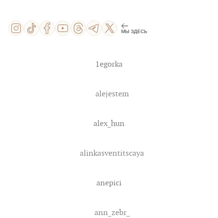
МЫ ЗДЕСЬ
1egorka
alejestem
alex_hun
alinkasventitscaya
anepici
ann_zebr_