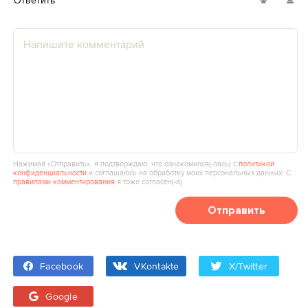
Ответить
Нажимая «Отправить», я подтверждаю, что ознакомился(‑лась) с
политикой
конфиденциальности
и соглашаюсь на обработку моих персональных данных. С
правилами комментирования
я тоже согласен(‑а).
Отправить
Facebook
VKontakte
X/Twitter
Google