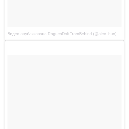
Видео опубликовано RoguesDoItFromBehind (@alex_hun)
Июл 2