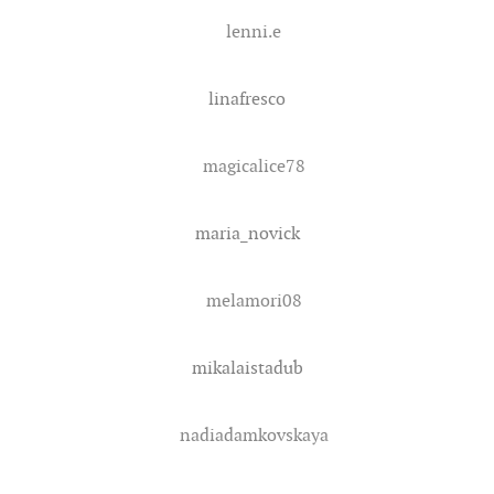
lenni.e
linafresco
magicalice78
maria_novick
melamori08
mikalaistadub
nadiadamkovskaya