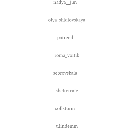
nadya__jun
olya_shidlovskaya
patreod
roma_voitik
sebrovskaia
sheltercafe
sollstorm
t.lindemm