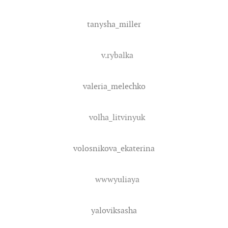
tanysha_miller
v.rybalka
valeria_melechko
volha_litvinyuk
volosnikova_ekaterina
wwwyuliaya
yaloviksasha