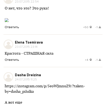
23.07.2015 22:54
О нет, что это? Это рука!
Ответить
+50
-1
Elena Tsemirava
23.07.2015 23:14
Крастота - СТРАШНАЯ сила
Ответить
+4
-1
Dasha Dreizina
24.07.2015 11:25
https://instagram.com/p/5eoWJmnuZ9/?taken-
by=dasha_pilulka
А вот еще