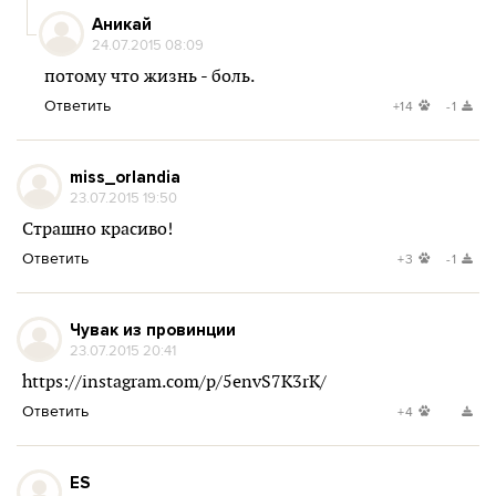
Аникай
24.07.2015 08:09
потому что жизнь - боль.
Ответить
+14
-1
miss_orlandia
23.07.2015 19:50
Страшно красиво!
Ответить
+3
-1
Чувак из провинции
23.07.2015 20:41
https://instagram.com/p/5envS7K3rK/
Ответить
+4
ES