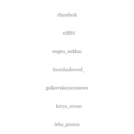
chymbrik
elff88
eugen_nekhai
foreshadowed_
galkovskayacomeon
katya_ocean
leha_pronia