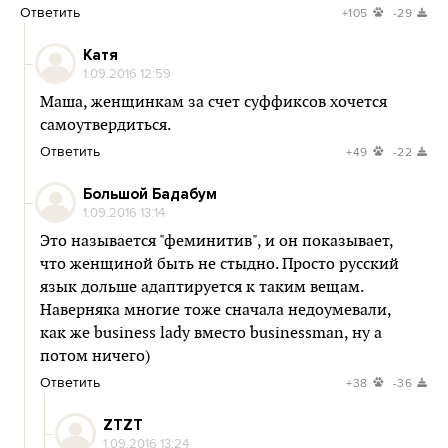
Ответить
+105
-29
Катя
1.09.2016 12:59
Маша, женщинкам за счет суффиксов хочется
самоутвердиться.
Ответить
+49
-22
Большой Бадабум
1.09.2016 13:14
Это называется "феминитив", и он показывает,
что женщиной быть не стыдно. Просто русский
язык дольше адаптируется к таким вещам.
Наверняка многие тоже сначала недоумевали,
как же business lady вместо businessman, ну а
потом ничего)
Ответить
+38
-36
ZTZT
1.09.2016 13:24