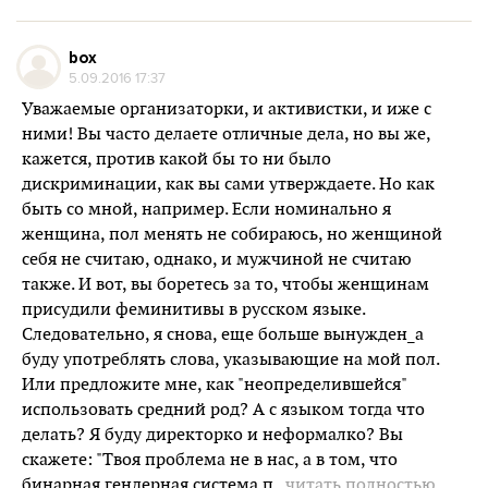
box
5.09.2016 17:37
Уважаемые организаторки, и активистки, и иже с
ними! Вы часто делаете отличные дела, но вы же,
кажется, против какой бы то ни было
дискриминации, как вы сами утверждаете. Но как
быть со мной, например. Если номинально я
женщина, пол менять не собираюсь, но женщиной
себя не считаю, однако, и мужчиной не считаю
также. И вот, вы боретесь за то, чтобы женщинам
присудили феминитивы в русском языке.
Следовательно, я снова, еще больше вынужден_а
буду употреблять слова, указывающие на мой пол.
Или предложите мне, как "неопределившейся"
использовать средний род? А с языком тогда что
делать? Я буду директорко и неформалко? Вы
скажете: "Твоя проблема не в нас, а в том, что
бинарная гендерная система п
...читать полностью