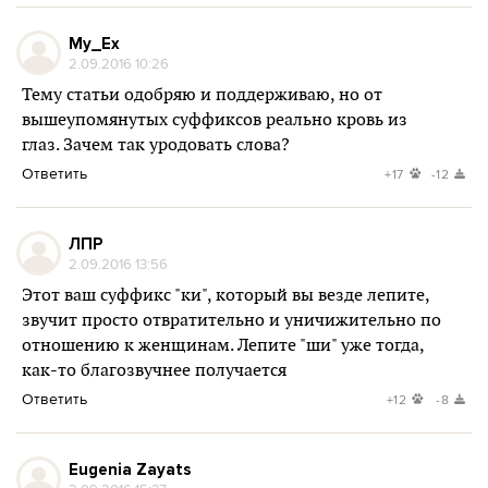
My_Ex
2.09.2016 10:26
Тему статьи одобряю и поддерживаю, но от
вышеупомянутых суффиксов реально кровь из
глаз. Зачем так уродовать слова?
Ответить
+17
-12
ЛПР
2.09.2016 13:56
Этот ваш суффикс "ки", который вы везде лепите,
звучит просто отвратительно и уничижительно по
отношению к женщинам. Лепите "ши" уже тогда,
как-то благозвучнее получается
Ответить
+12
-8
Eugenia Zayats