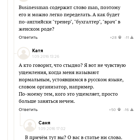
Businessman содержит слово man, поэтому
его и можно легко переделать. А как будет
по-английски "тренер", "бухгалтер", "врач" в
женском роде?
Ответить
+28
-11
Катя
1.09.2016 13:26
А кто говорит, что стыдно? Я вот не чувствую
ущемления, когда меня называют
нормальным, устоявшимся в русском языке,
словом организатор, например.
По-моему тем, кого это ущемляет, просто
больше заняться нечем.
Ответить
+50
-16
Саня
1.09.2016 17:02
В причём тут вы? О вас в статье ни слова.