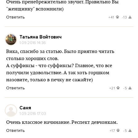
Очень пренебрежительно звучит. Правильно Вы
"женщинку" вспомнили)
Ответить
+41
-13
Татьяна Войтович
1.09.2016 14:36
Вика, спасибо за статью. Было приятно читать
столько хороших слов.
А суффиксы - что суффиксы? Главное, что все
получили удовольствие. А так хоть горшком
назовите, только в печку не сажайте)
Ответить
+21
-5
Саня
1.09.2016 17:03
Очень классное начинание. Респект девчонкам.
Ответить
+17
-5