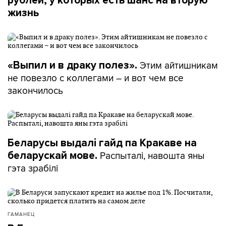
рублей, у которых есть шанс на вторую
жизнь
Этим айтишникам
«Выпил и в драку полез».
не повезло с коллегами – и вот чем все
закончилось
Беларусы выдалі гайд па Кракаве на
Распыталі, навошта яны
беларускай мове.
гэта зрабілі
ГАМАНЕЦ