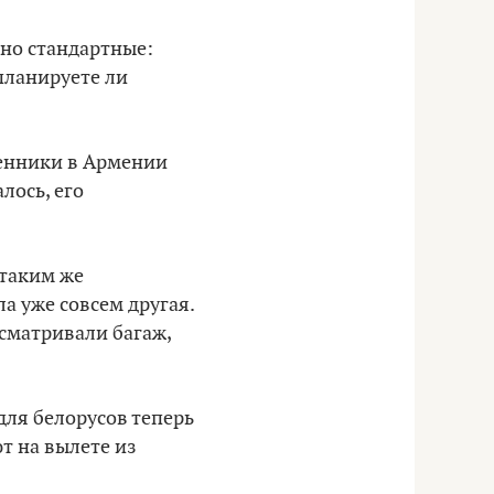
ьно стандартные:
 планируете ли
женники в Армении
лось, его
 таким же
а уже совсем другая.
есматривали багаж,
для белорусов теперь
т на вылете из