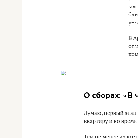
мы 
бли
уех
В А
отз
ком
О сборах: «В
Думаю, первый этап 
квартиру и во время
Тем не менее их все