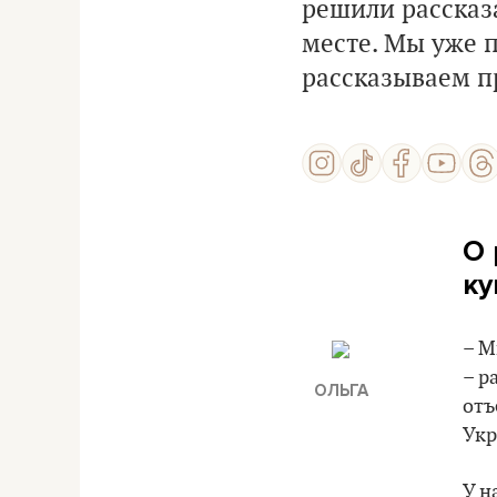
решили рассказ
месте. Мы уже 
рассказываем п
О 
ку
– М
– р
ОЛЬГА
отъ
Укр
У н