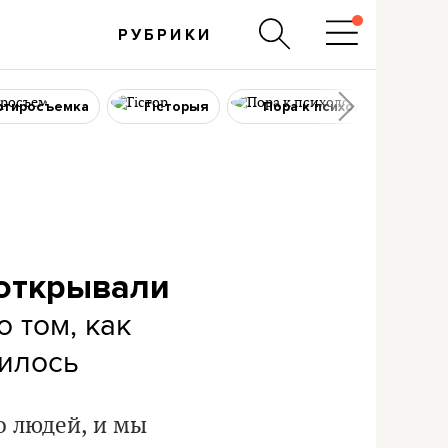
РУБРИКИ
ртиросъемка
Гісторыя
Пора к психологу
 открывали
 том, как
жилось
о людей, и мы