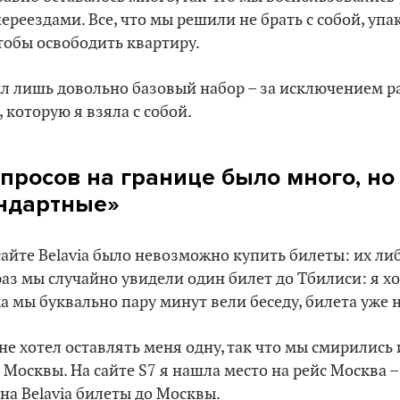
ереездами. Все, что мы решили не брать с собой, упа
чтобы освободить квартиру.
ыл лишь довольно базовый набор – за исключением р
 которую я взяла с собой.
опросов на границе было много, но
андартные»
сайте Belavia было невозможно купить билеты: их либ
раз мы случайно увидели один билет до Тбилиси: я х
а мы буквально пару минут вели беседу, билета уже н
не хотел оставлять меня одну, так что мы смирились 
 Москвы. На сайте S7 я нашла место на рейс Москва –
 на Belavia билеты до Москвы.