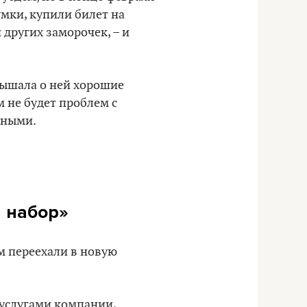
умки, купили билет на
 других заморочек, – и
слышала о ней хорошие
м не будет проблем с
тными.
й набор»
м переехали в новую
 услугами компании,