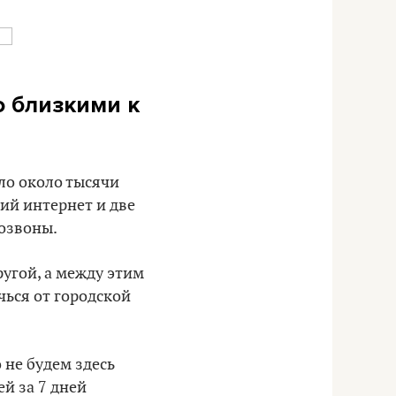
о близкими к
шло около тысячи
ий интернет и две
озвоны.
ругой, а между этим
чься от городской
 не будем здесь
ей за 7 дней