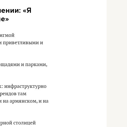
мении: «Я
ие»
тигмой
ли приветливыми и
лощадями и парками,
к: инфраструктурно
брендов там
и на армянском, и на
урной столицей