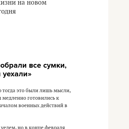
жизни на новом
егодня
обрали все сумки,
 уехали»
о тогда это были лишь мысли,
ем медленно готовились к
началом военных действий в
 уедем, но в конце февраля