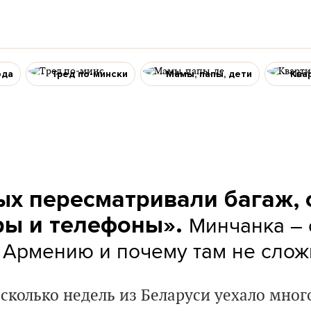
ода
Тред по-мински
Мамы, папы, дети
Ква
ых пересматривали багаж,
Минчанка – о
ы и телефоны».
 Армению и почему там не сло
сколько недель из Беларуси уехало мног