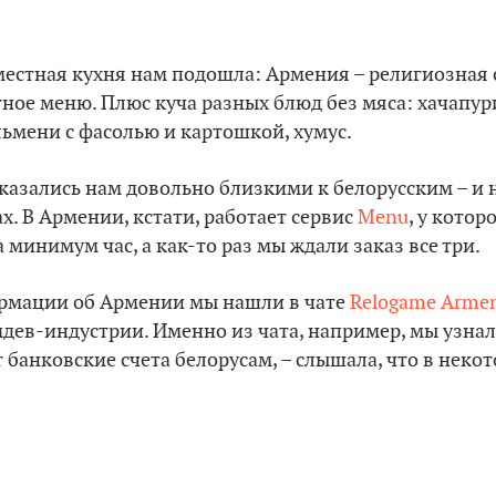
местная кухня нам подошла: Армения – религиозная с
тное меню. Плюс куча разных блюд без мяса: хачапур
льмени с фасолью и картошкой, хумус.
казались нам довольно близкими к белорусским – и н
х. В Армении, кстати, работает сервис
Menu
, у котор
 минимум час, а как-то раз мы ждали заказ все три.
рмации об Армении мы нашли в чате
Relogame Arme
дев-индустрии. Именно из чата, например, мы узнал
банковские счета белорусам, – слышала, что в некот