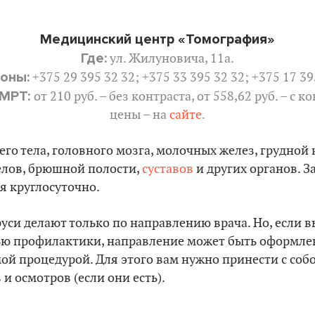
Медицинский центр «Томография»
Где:
ул. Жилуновича, 11а.
оны:
+375 29 395 32 32; +375 33 395 32 32; +375 17 39
 МРТ:
от 210 руб. – без контраста, от 558,62 руб. – с к
цены – на
сайте
.
его тела, головного мозга, молочных желез, грудной 
елов, брюшной полости,
суставов
и других органов. З
я круглосуточно.
уси делают только по направлению врача. Но, если в
лью профилактики, направление может быть оформле
ой процедурой. Для этого вам нужно принести с собо
и осмотров (если они есть).