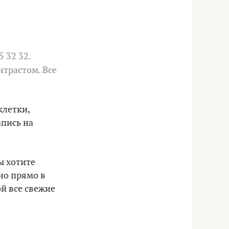
5 32 32.
онтрастом. Все
клетки,
апись на
ы хотите
но прямо в
й все свежие