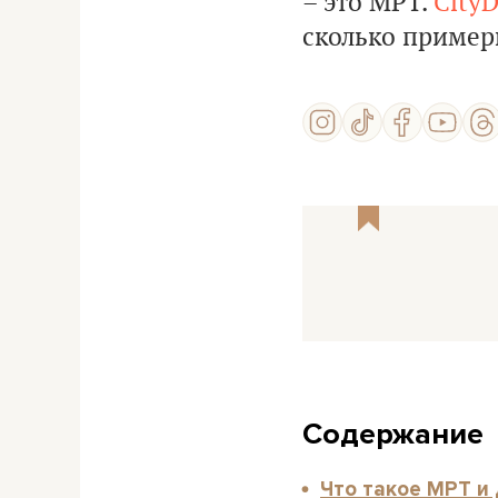
– это МРТ.
CityD
сколько примерн
Содержание
Что такое МРТ и 