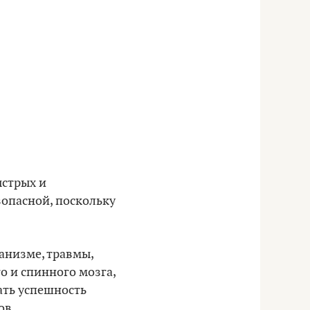
ыстрых и
опасной, поскольку
анизме, травмы,
о и спинного мозга,
ать успешность
ов.