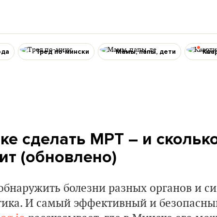
ода
Тред по-мински
Мамы, папы, дети
Ква
ке сделать МРТ – и сколько
ит (обновлено)
обнаружить болезни разных органов и си
тика. И самый эффективный и безопасны