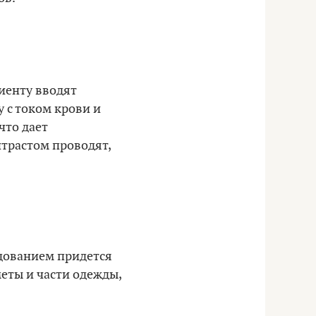
циенту вводят
 с током крови и
что дает
нтрастом проводят,
едованием придется
меты и части одежды,