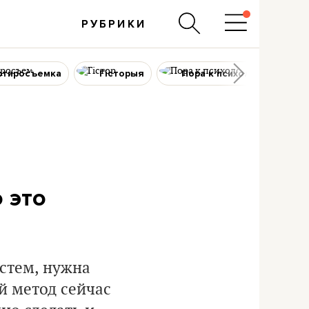
РУБРИКИ
ртиросъемка
Гісторыя
Пора к психологу
 это
стем, нужна
й метод сейчас