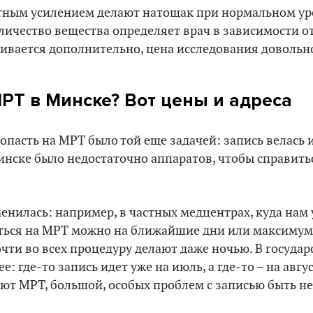
стным усилением делают натощак при нормальном ур
личество вещества определяет врач в зависимости от
ивается дополнительно, цена исследования довольно
МРТ в Минске? Вот цены и адреса
попасть на МРТ было той еще задачей: запись велась 
инске было недостаточно аппаратов, чтобы справить
енилась: например, в частных медцентрах, куда нам 
аться на МРТ можно на ближайшие дни или максиму
очти во всех процедуру делают даже ночью. В госуда
: где-то запись идет уже на июль, а где-то – на авгус
лают МРТ, большой, особых проблем с записью быть н