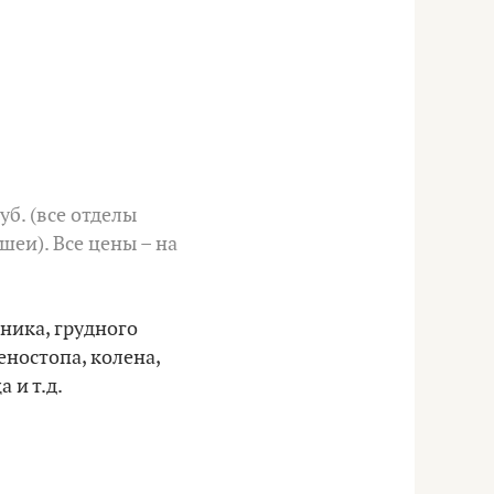
уб. (все отделы
еи). Все цены – на
ника, грудного
ностопа, колена,
 и т.д.