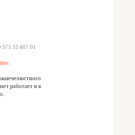
 +375 33 607 01
айте
.
нижнечелюстного
нет работает и в
о.