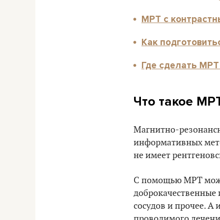
МРТ с контрастн
Как подготовить
Где сделать МРТ
Что такое МРТ
Магнитно-резонансна
информативных мето
не имеет рентгеновс
С помощью МРТ можн
доброкачественные
сосудов и прочее. А
проводимого лечения