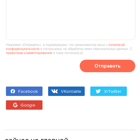
Нажимая «Отправить», я подтверждаю, что ознакомился(‑лась) с
политикой
конфиденциальности
и соглашаюсь на обработку моих персональных данных. С
правилами комментирования
я тоже согласен(‑а).
Отправить
Facebook
VKontakte
X/Twitter
Google
сейчас на главной