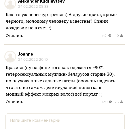
Alexander Kudriavtsev
24.02.2022 09:33
Как-то уж чересчур трезво :) А другие цвета, кроме
черного, молодому человеку известны? Синий
дождевик не в счет :)
Ответить
+12
-10
Joanne
24.02.2022 20:10
Красиво (ну на фоне того как одевается ~90%
гетеросексуальных мужчин-беларусов старше 30),
но неухоженные сальные патлы (ооочень надеюсь
что это на самом деле неудачная попытка в
модный эффект мокрых волос) всё портят :(
Ответить
+20
-6