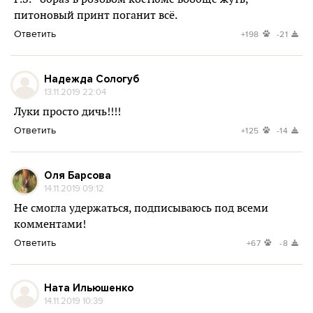
питоновый принт поганит всё.
Ответить
+198
-21
Надежда Сологуб
13.11.2019 22:04
Луки просто дичь!!!!
Ответить
+125
-14
Оля Барсова
14.11.2019 09:12
Не смогла удержаться, подписываюсь под всеми
комментами!
Ответить
+67
-8
Ната Ильюшенко
14.11.2019 10:39