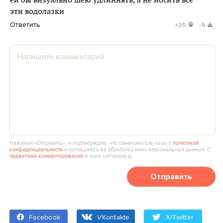
ей бы визуально шею удлиннять, а не носить все
эти водолазки
Ответить
+35
-6
Нажимая «Отправить», я подтверждаю, что ознакомился(‑лась) с
политикой
конфиденциальности
и соглашаюсь на обработку моих персональных данных. С
правилами комментирования
я тоже согласен(‑а).
Отправить
Facebook
VKontakte
X/Twitter