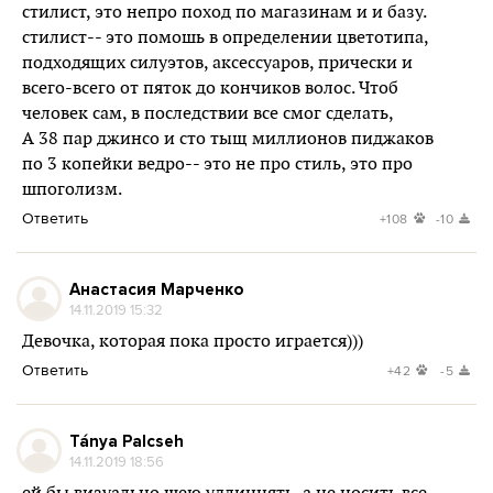
стилист, это непро поход по магазинам и и базу.
стилист-- это помошь в определении цветотипа,
подходящих силуэтов, аксессуаров, прически и
всего-всего от пяток до кончиков волос. Чтоб
человек сам, в последствии все смог сделать,
А 38 пар джинсо и сто тыщ миллионов пиджаков
по 3 копейки ведро-- это не про стиль, это про
шпоголизм.
Ответить
+108
-10
Анастасия Марченко
14.11.2019 15:32
Девочка, которая пока просто играется)))
Ответить
+42
-5
Tánya Palcseh
14.11.2019 18:56