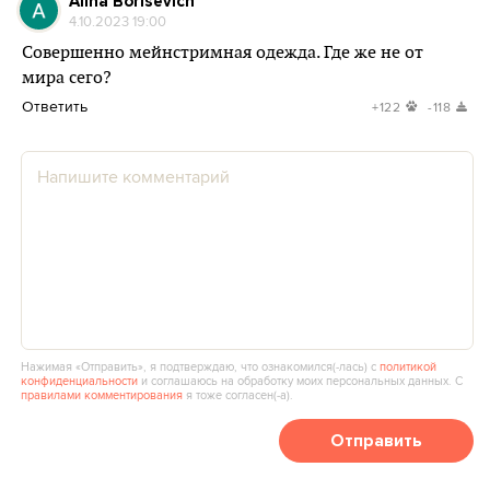
Alina Borisevich
4.10.2023 19:00
Совершенно мейнстримная одежда. Где же не от
мира сего?
Ответить
+122
-118
Нажимая «Отправить», я подтверждаю, что ознакомился(‑лась) с
политикой
конфиденциальности
и соглашаюсь на обработку моих персональных данных. С
правилами комментирования
я тоже согласен(‑а).
Отправить