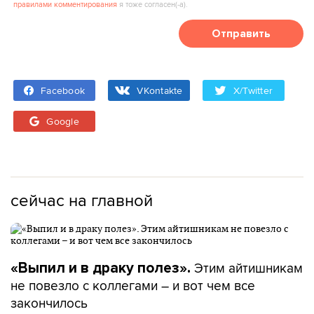
правилами комментирования
я тоже согласен(‑а).
Отправить
Facebook
VKontakte
X/Twitter
Google
сейчас на главной
Этим айтишникам
«Выпил и в драку полез».
не повезло с коллегами – и вот чем все
закончилось