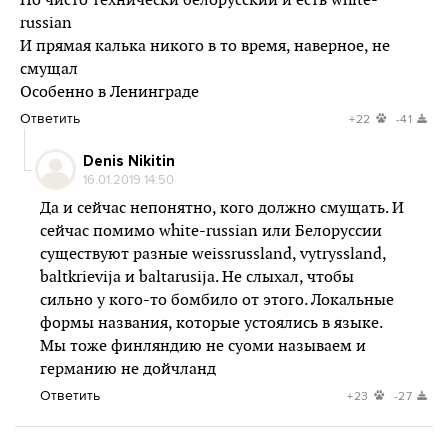
Но чисто технически белорусский и есть white-
russian
И прямая калька никого в то время, наверное, не
смущал
Особенно в Ленинграде
Ответить
+22
-41
Denis Nikitin
16.01.2019 14:50
Да и сейчас непонятно, кого должно смущать. И
сейчас помимо white-russian или Белоруссии
существуют разные weissrussland, vytryssland,
baltkrievija и baltarusija. Не слыхал, чтобы
сильно у кого-то бомбило от этого. Локальные
формы названия, которые устоялись в языке.
Мы тоже финляндию не суоми называем и
германию не дойчланд
Ответить
+23
-27