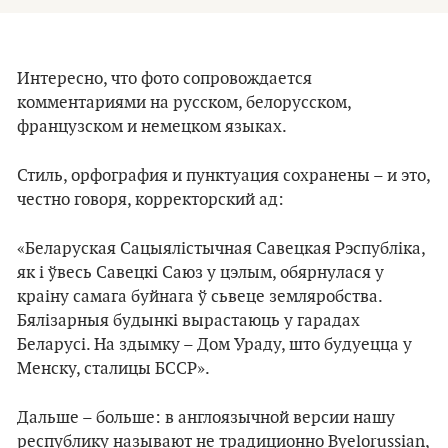
Интересно, что фото сопровождается
комментариями на русском, белорусском,
французском и немецком языках.
Стиль, орфография и пунктуация сохранены – и это,
честно говоря, корректорский ад:
«Беларуская Сацыялістычная Савецкая Рэспубліка,
як і ўвесь Савецкі Саюз у цэлым, обярнулася у
краіну самага буйнага ў сьвеце земляробства.
Бялізарныя будынкі вырастаюць у гарадах
Беларусі. На здымку – Дом Ураду, што будуецца у
Менску, сталицы БССР».
Дальше – больше: в англоязычной версии нашу
республику называют не традиционно Byelorussian,