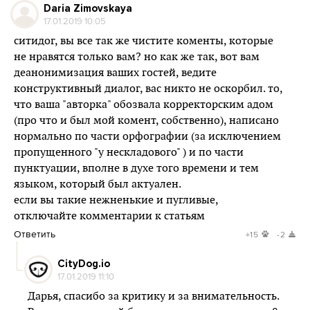
Daria Zimovskaya
17.01.2019 10:05
ситидог, вы все так же чистите коменты, которые
не нравятся только вам? но как же так, вот вам
деанонимизация ваших гостей, ведите
конструктивный диалог, вас никто не оскорбил. то,
что ваша "авторка" обозвала корректорским адом
(про что и был мой комент, собственно), написано
нормально по части орфографии (за исключением
пропущенного "у нескладового" ) и по части
пунктуации, вполне в духе того времени и тем
языком, который был актуален.
если вы такие нежненькие и пугливые,
отключайте комментарии к статьям
Ответить
+15
-2
CityDog.io
17.01.2019 11:10
Дарья, спасибо за критику и за внимательность.