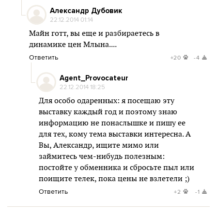
Александр Дубовик
22.12.2014 01:14
Майн готт, вы еще и разбираетесь в
динамике цен Млына....
Ответить
+20
-4
Agent_Provocateur
22.12.2014 18:25
Для особо одаренных: я посещаю эту
выставку каждый год и поэтому знаю
информацию не понаслышке и пишу ее
для тех, кому тема выставки интересна. А
Вы, Александр, ищите мимо или
займитесь чем-нибудь полезным:
постойте у обменника и сбросьте пыл или
поищите телек, пока цены не взлетели ;)
Ответить
+2
-1