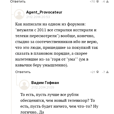
Ответить
+70
-4
Agent_Provocateur
21.12.2014 20:53
Как написали на одном из форумов:
"неужели с 2011 все стиралки исстирали и
телеки пересмотрели") вообще, конечно,
стыдно за соотечественников ибо не верю,
что это люди, пришедшие за покупкой так
сказать в плановом порядке, а скорее
налетевшие из-за "горя от "ума"" (ум в
кавычки беру умышленно).
Ответить
+21
-7
Вадим Гофман
21.12.2014 21:09
То есть, пусть лучше все рубли
обесценятся, чем новый телевизор? То
есть, пусть будет ничего, чем что-то? Ну
логично.. Да