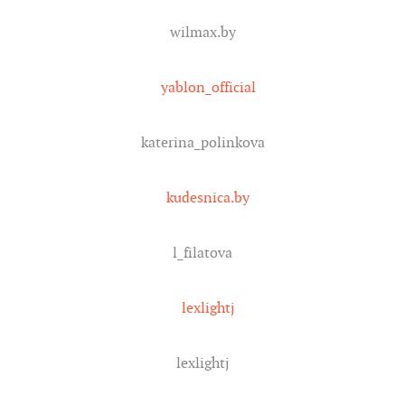
wilmax.by
yablon_official
katerina_polinkova
kudesnica.by
l_filatova
lexlightj
lexlightj