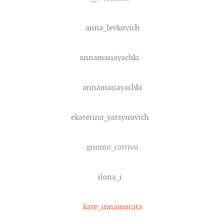
anna_levkovich
annamariayachki
annamariayachki
ekaterina_yatsynovich
gnomo_cattivo
ilona_i
kate_innamorata