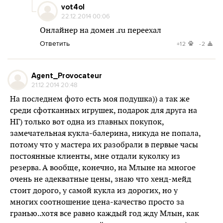
vot4ol
22.12.2014 00:06
Онлайнер на домен .ru переехал
Ответить
+12
-2
Agent_Provocateur
21.12.2014 20:48
На последнем фото есть моя подушка)) а так же
среди сфотканных игрушек, подарок для друга на
НГ) только вот одна из главных покупок,
замечательная кукла-балерина, никуда не попала,
потому что у мастера их разобрали в первые часы
постоянные клиенты, мне отдали куколку из
резерва. А вообще, конечно, на Млыне на многое
очень не адекватные цены, знаю что хенд-мейд
стоит дорого, у самой кукла из дорогих, но у
многих соотношение цена-качество просто за
гранью..хотя все равно каждый год жду Млын, как