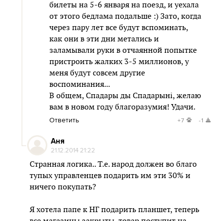
билеты на 5-6 января на поезд, и уехала
от этого бедлама подальше :) Зато, когда
через пару лет все будут вспоминать,
как они в эти дни метались и
заламывали руки в отчаянной попытке
пристроить жалких 3-5 миллионов, у
меня будут совсем другие
воспоминания...
В общем, Спадары ды Спадарыні, желаю
вам в новом году благоразумия! Удачи.
Ответить
+7
-1
Аня
21.12.2014 21:22
Странная логика.. Т.е. народ должен во благо
тупых управленцев подарить им эти 30% и
ничего покупать?
Я хотела папе к НГ подарить планшет, теперь