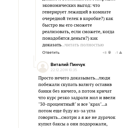
экономических выгод: что
генерирует лежащий в комнате
очередной телек в коробке?) как
быстро вы его сможете
реализовать, если сможете, когда
понадобятся деньги?) как
доказать
...читать полностью
Ответить
+8
-1
Виталий Пинчук
22.12.2014 10:35
Просто нечего доказывать...люди
побежали скупать валюту оставив
банки без ничего, а потом кричат
что курс резко задрали мол и ввели
"30-процентный" и все "крах"...а
потом еще буду из-за угла
говорить...смотри а я же не дурачок
купил баксы а они подорожали,