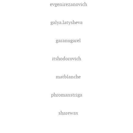
evgenirezanovich
galya.latysheva
garanugarel
itshodorovich
matblanche
phromanstriga
sharewax