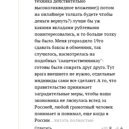
техника действительно
высоколиквидное вложение)) потом
на онлайнере толкать будете чтобы
деньги вернуть?) лучше бы уж
какими вкладами рублевыми
поинтересовались, и то больше толку
бы было. Меня угораздило 19го
сдавать баксы в обменник, так
случилось, насмотрелась на
подобных "саацечэственникау"-
готовы были сожрать друг друга. Тут
врага внешнего не нужно, отдельные
индивиды сами все сделают. А то, что
правительство принимает
заградительные меры, чтобы наша
экономика не ляснулась вслед за
Россией, любой грамотный человек
понимает и понимал, еще когда в
России
...читать полностью
Ответить
+20
-6