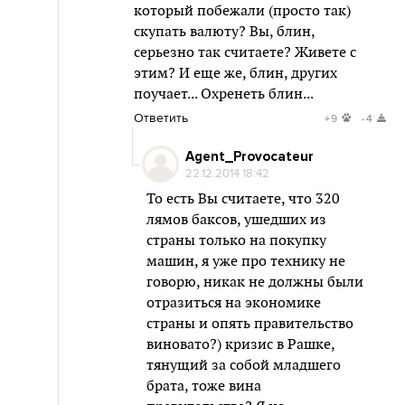
который побежали (просто так)
скупать валюту? Вы, блин,
серьезно так считаете? Живете с
этим? И еще же, блин, других
поучает... Охренеть блин...
Ответить
+9
-4
Agent_Provocateur
22.12.2014 18:42
То есть Вы считаете, что 320
лямов баксов, ушедших из
страны только на покупку
машин, я уже про технику не
говорю, никак не должны были
отразиться на экономике
страны и опять правительство
виновато?) кризис в Рашке,
тянущий за собой младшего
брата, тоже вина