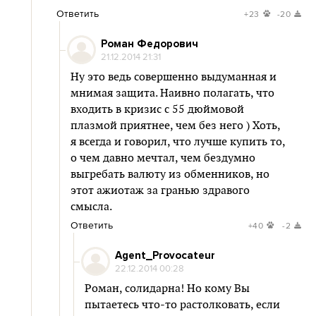
Ответить
+23
-20
Роман Федорович
21.12.2014 21:31
Ну это ведь совершенно выдуманная и
мнимая защита. Наивно полагать, что
входить в кризис с 55 дюймовой
плазмой приятнее, чем без него ) Хоть,
я всегда и говорил, что лучше купить то,
о чем давно мечтал, чем бездумно
выгребать валюту из обменников, но
этот ажиотаж за гранью здравого
смысла.
Ответить
+40
-2
Agent_Provocateur
22.12.2014 00:28
Роман, солидарна! Но кому Вы
пытаетесь что-то растолковать, если