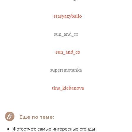
stasyazybailo
sun_and_co
sun_and_co
supersmetanka
tina_klebanova
Еще по теме:
Фотоотчет: самые интересные стенды