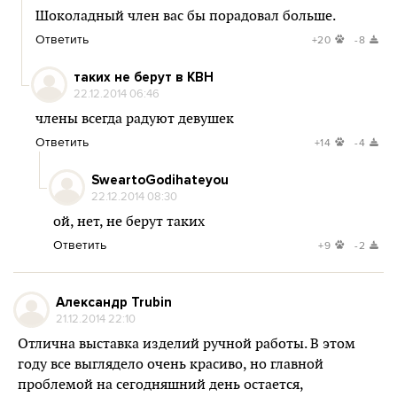
Шоколадный член вас бы порадовал больше.
Ответить
+20
-8
таких не берут в КВН
22.12.2014 06:46
члены всегда радуют девушек
Ответить
+14
-4
SweartoGodihateyou
22.12.2014 08:30
ой, нет, не берут таких
Ответить
+9
-2
Александр Trubin
21.12.2014 22:10
Отлична выставка изделий ручной работы. В этом
году все выглядело очень красиво, но главной
проблемой на сегодняшний день остается,