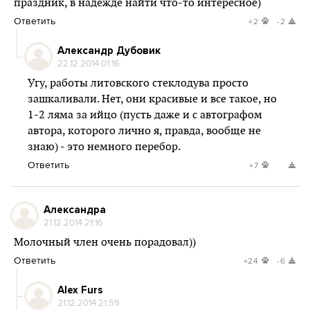
праздник, в надежде найти что-то интересное)
Ответить
+2
-2
Александр Дубовик
22.12.2014 01:16
Угу, работы литовского стеклодува просто
зашкаливали. Нет, они красивые и все такое, но
1-2 ляма за ийцо (пусть даже и с автографом
автора, которого лично я, правда, вообще не
знаю) - это немного перебор.
Ответить
+7
Александра
21.12.2014 21:16
Молочный член очень порадовал))
Ответить
+24
-6
Alex Furs
21.12.2014 21:59