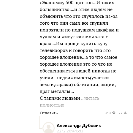
сЭканомиу 500-цот тон...И таких
большинство....и этим людям не
объяснить что это случилось из-за
того что они сами все скупили
попрятали по подушкам шкафам и
чулкам и живут как моя хата с
краю....Им проще купить кучу
телевизоров и говорить что это
хорошее вложение...а то что самое
хорошее вложение это то что не
обесценивается людей никогда не
учили...недвижимость(участки
земли,гаражи) облигации, акции,
драг металлы...
С такими людьми
...читать
полностью
Ответить
+18
-7
Александр Дубовик
22.12.2014 15:13