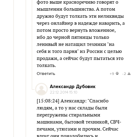
фото выше красноречиво говорят о
мышлении большинства. А потом
дружно будут толкать эти неликвиды
через онлайнер в надежде наварить, а
потом просто вернуть вложенное,
ибо до черной пятницы только
ленивый не натащил техники "на
себя и того парня" из России с целью
продажи, а сейчас будут пытаться это
толкать.
Ответить
+9
-2
Александр Дубовик
22.12.2014 15:10
[15:08:24] Александр: "Спасибо
людям, а то у нас склады были
перегружены стиральными
машинами, бытовой техникой, СВЧ-
печами, утюгами и прочим. Сейчас
вдруг они понадобились и