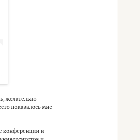
ть, желательно
есто показалось мне
ые конференции и
 университетов и