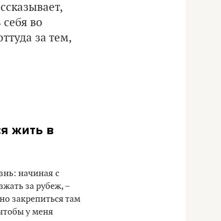
ссказывает,
 себя во
ттуда за тем,
ся жить в
знь: начиная с
зжать за рубеж, –
 но закрепиться там
 чтобы у меня