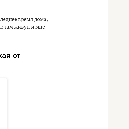
следнее время дома,
е там живут, и мне
кая от