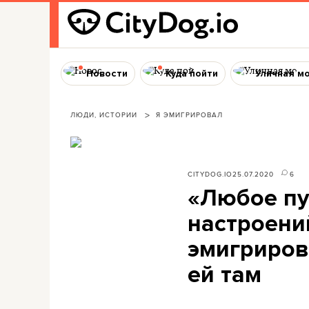
Новости
Куда пойти
Уличная м
ЛЮДИ, ИСТОРИИ
Я ЭМИГРИРОВАЛ
CITYDOG.IO
25.07.2020
6
«Любое пу
настроени
эмигриров
ей там