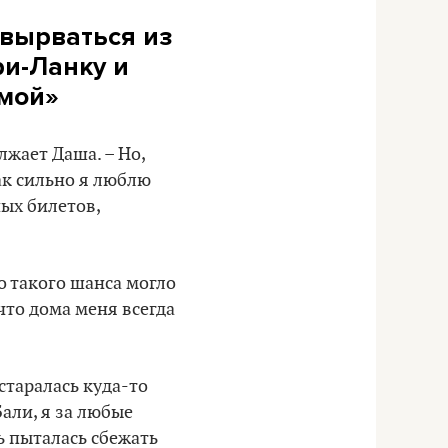
 вырваться из
ри-Ланку и
омой»
лжает Даша. – Но,
как сильно я люблю
ных билетов,
го такого шанса могло
 что дома меня всегда
старалась куда-то
Бали, я за любые
ь пыталась сбежать