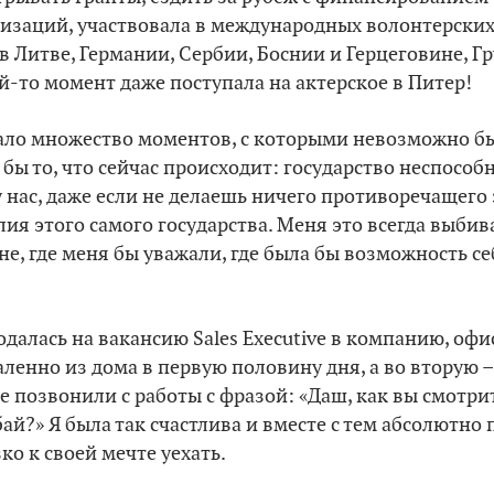
изаций, участвовала в международных волонтерских
в Литве, Германии, Сербии, Боснии и Герцеговине, Гр
ой-то момент даже поступала на актерское в Питер!
ало множество моментов, с которыми невозможно бы
 бы то, что сейчас происходит: государство неспосо
у нас, даже если не делаешь ничего противоречащего
лия этого самого государства. Меня это всегда выбив
ане, где меня бы уважали, где была бы возможность с
подалась на вакансию Sales Executive в компанию, оф
аленно из дома в первую половину дня, а во вторую –
е позвонили с работы с фразой: «Даш, как вы смотрит
ай?» Я была так счастлива и вместе с тем абсолютно
ко к своей мечте уехать.