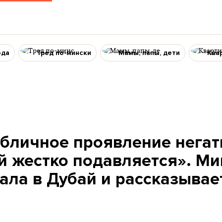
ода
Тред по-мински
Мамы, папы, дети
Ква
бличное проявление нега
й жестко подавляется». М
ала в Дубай и рассказывает