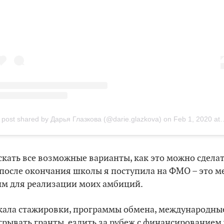
 post shared by Дарья Глазкова (@darie.glazkova)
on
Feb 1, 2020 at 3:29am PST
искать все возможные варианты, как это можно сдела
после окончания школы я поступила на ФМО – это м
м для реализации моих амбиций.
искала стажировки, программы обмена, международн
рывать гранты, ездить за рубеж с финансированием