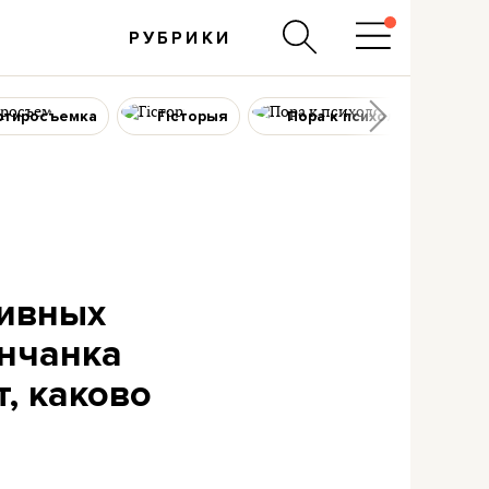
РУБРИКИ
ртиросъемка
Гісторыя
Пора к психологу
тивных
инчанка
, каково