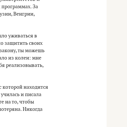
 программах. За
узии, Венгрии,
ло уживаться в
бно защитить своих
 закону, ты можешь
ало из колеи: мне
ебя реализовывать,
ис которой находится
 училась и писала
е на то, чтобы
 потеряна. Никогда