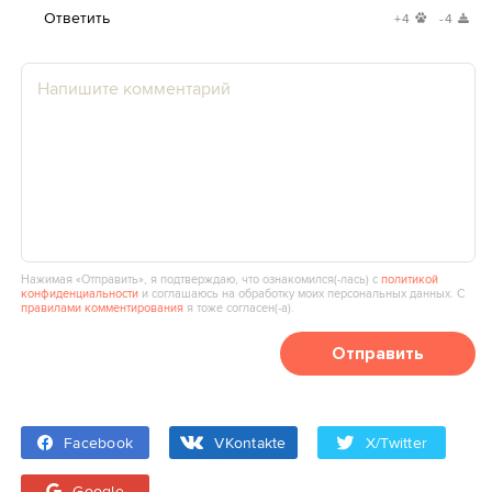
Ответить
+4
-4
Нажимая «Отправить», я подтверждаю, что ознакомился(‑лась) с
политикой
конфиденциальности
и соглашаюсь на обработку моих персональных данных. С
правилами комментирования
я тоже согласен(‑а).
Отправить
Facebook
VKontakte
X/Twitter
Google