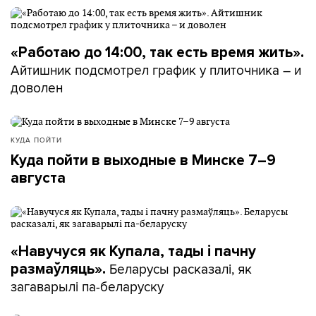
«Работаю до 14:00, так есть время жить».
Айтишник подсмотрел график у плиточника – и
доволен
КУДА ПОЙТИ
Куда пойти в выходные в Минске 7–9
августа
«Навучуся як Купала, тады і пачну
Беларусы расказалі, як
размаўляць».
загаварылі па-беларуску