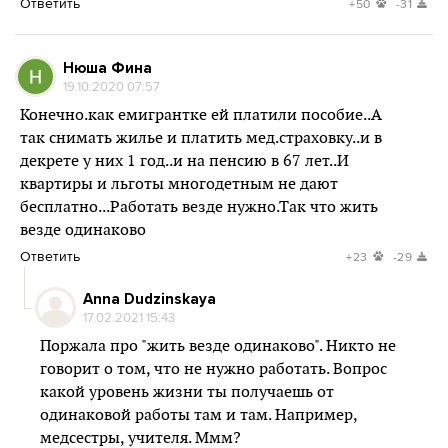
Ответить
+50
-31
Нюша Фина
19.10.2020 07:57
Конечно.как емигрантке ей платили пособие..А
так снимать жилье и платить мед.страховку..и в
декрете у них 1 год..и на пенсию в 67 лет..И
квартиры и льготы многодетным не дают
бесплатно...Работать везде нужно.Так что жить
везде одинаково
Ответить
+23
-29
Anna Dudzinskaya
17.02.2021 15:43
Поржала про "жить везде одинаково". Никто не
говорит о том, что не нужно работать. Вопрос
какой уровень жизни ты получаешь от
одинаковой работы там и там. Например,
медсестры, учителя. Ммм?