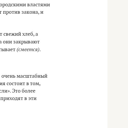
городскими властями
т против закона, и
т свежий хлеб, а
да они закрывают
(смеется)
атывает
.
то очень масштабный
я состоит в том,
сли». Это более
 приходят в эти