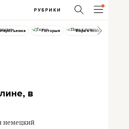
РУБРИКИ
ртиросъемка
Гісторыя
Пора к психологу
лине, в
л немецкий