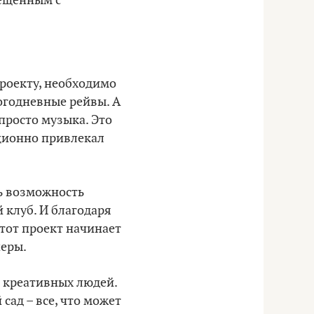
мещенным с
роекту, необходимо
ногодневные рейвы. А
просто музыка. Это
иционно привлекал
ь возможность
й клуб. И благодаря
этот проект начинает
перы.
 креативных людей.
 сад – все, что может