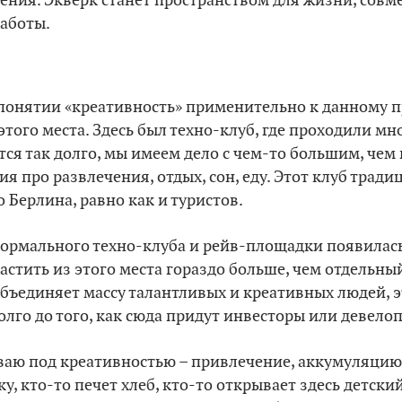
ения. Экверк станет пространством для жизни, сов
работы.
 понятии «креативность» применительно к данному п
того места. Здесь был техно-клуб, где проходили м
тся так долго, мы имеем дело с чем-то большим, чем 
ия про развлечения, отдых, сон, еду. Этот клуб трад
 Берлина, равно как и туристов.
формального техно-клуба и рейв-площадки появилас
астить из этого места гораздо больше, чем отдельны
 объединяет массу талантливых и креативных людей, 
олго до того, как сюда придут инвесторы или девело
еваю под креативностью – привлечение, аккумуляцию
у, кто-то печет хлеб, кто-то открывает здесь детский