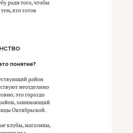
бу ради того, чтобы
тем, кто готов
АНСТВО
это понятие?
ществующий район
ествуют неотделимо
ловно, это гораздо
й район, занимающий
лицы Октябрьской.
ые клубы, магазины,