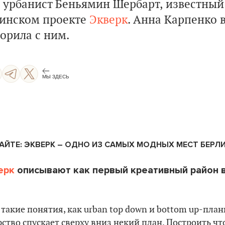
и урбанист Беньямин Шербарт, известный
линском проекте
Экверк
. Анна Карпенко 
орила с ним.
МЫ ЗДЕСЬ
АЙТЕ: ЭКВЕРК – ОДНО ИЗ САМЫХ МОДНЫХ МЕСТ БЕРЛ
ерк
описывают как первый креативный район в
ь такие понятия, как urban top down и bottom up-пла
рство спускает сверху вниз некий план. Построить что