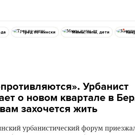
ода
Тред по-мински
Мамы, папы, дети
Ква
опротивляются». Урбанист
ет о новом квартале в Бер
 вам захочется жить
инский урбанистический форум приезжа