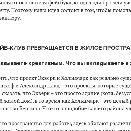
иная от основателя фейсбука, когда люди бросали уче
чту. Поэтому наша идея состоит в том, чтобы помочь 
вантюру.
ЕЙВ-КЛУБ ПРЕВРАЩАЕТСЯ В ЖИЛОЕ ПРОСТР
называете креативным. Что вы вкладываете в 
ить, что проект Экверк и Хольцмарк как реально су
анхоф и Александр Плац – это проекты, которые сущ
 сказать, что Экверк – это просто здание (хотя, безус
 жилой дом), в то время как Хольцмарк – это целы
ранство Берлина. Что-то наподобие вашего района у
сто пространство для работы, здесь обитают различн