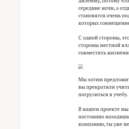
дилемму, потому что
середине ночи, а от
становятся очень по
которых совмещение
С одной стороны, эт
стороны местной вла
совместить жизненно
Мы хотим предложить
вы прекратили учить
погрузиться в учебу.
В нашем проекте мы х
постоянно находишьс
компанию, ты уже н