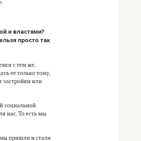
е.
ой и властями?
ельзя просто так
емся с тем же.
ть ее только тому,
т застройки или
ой социальной
я нас. То есть мы
а мы пришли и стали