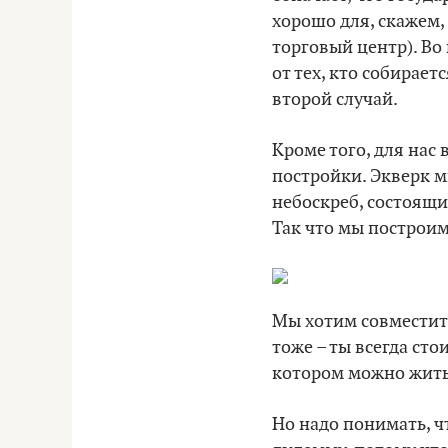
хорошо для, скажем,
торговый центр). Во 
от тех, кто собирае
второй случай.
Кроме того, для нас
постройки. Экверк м
небоскреб, состоящий
Так что мы построим
Мы хотим совместить 
тоже – ты всегда ст
котором можно жить –
Но надо понимать, ч