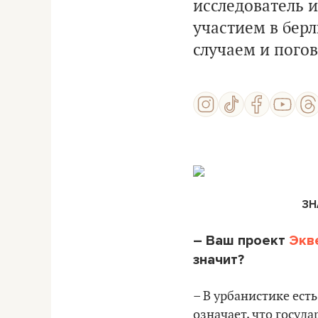
исследователь 
участием в бер
случаем и погов
ЗН
– Ваш проект
Экв
значит?
– В урбанистике ест
означает, что госуда