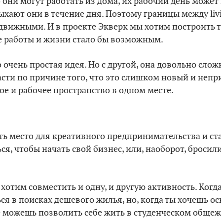
 они могут работать из дома, их рабочий день может
дыхают они в течение дня. Поэтому границы между liv
движными. И в проекте Экверк мы хотим построить т
 работы и жизни стало бы возможным.
о очень простая идея. Но с другой, она довольно сло
сти по причине того, что это слишком новый и неп
е и рабочее пространство в одном месте.
 место для креативного предпринимательства и ста
ся, чтобы начать свой бизнес, или, наоборот, бросил
отим совместить и одну, и другую активность. Когда
я в поисках дешевого жилья, но, когда ты хочешь о
е можешь позволить себе жить в студенческом общеж