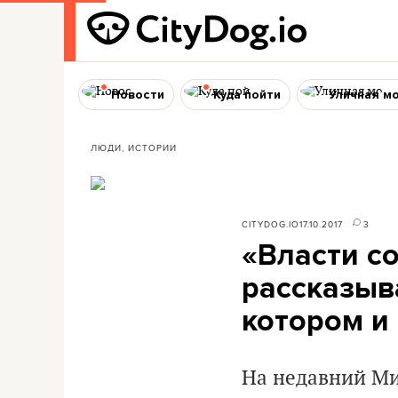
Новости
Куда пойти
Уличная м
ЛЮДИ, ИСТОРИИ
CITYDOG.IO
17.10.2017
3
«Власти с
рассказыва
котором и
На недавний М