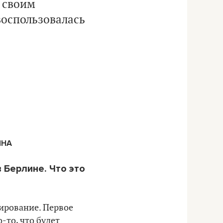
 своим
воспользовалась
ИНА
 Берлине. Что это
нирование. Первое
-то, что будет