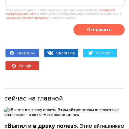
Нажимая «Отправить», я подтверждаю, что ознакомился(‑лась) с
политикой
конфиденциальности
и соглашаюсь на обработку моих персональных данных. С
правилами комментирования
я тоже согласен(‑а).
Отправить
Facebook
VKontakte
X/Twitter
Google
сейчас на главной
Этим айтишникам
«Выпил и в драку полез».