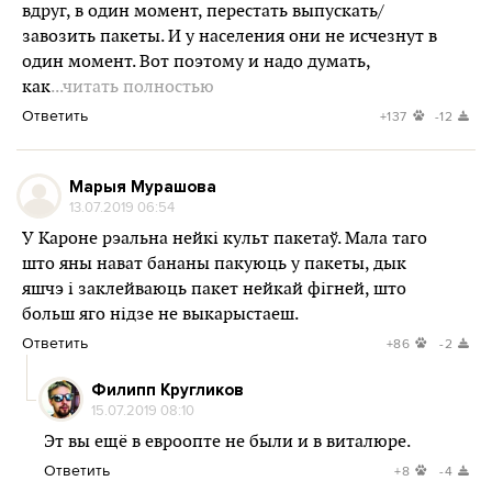
вдруг, в один момент, перестать выпускать/
завозить пакеты. И у населения они не исчезнут в
один момент. Вот поэтому и надо думать,
как
...читать полностью
Ответить
+137
-12
Марыя Мурашова
13.07.2019 06:54
У Кароне рэальна нейкі культ пакетаў. Мала таго
што яны нават бананы пакуюць у пакеты, дык
яшчэ і заклейваюць пакет нейкай фігней, што
больш яго нідзе не выкарыстаеш.
Ответить
+86
-2
Филипп Кругликов
15.07.2019 08:10
Эт вы ещё в евроопте не были и в виталюре.
Ответить
+8
-4