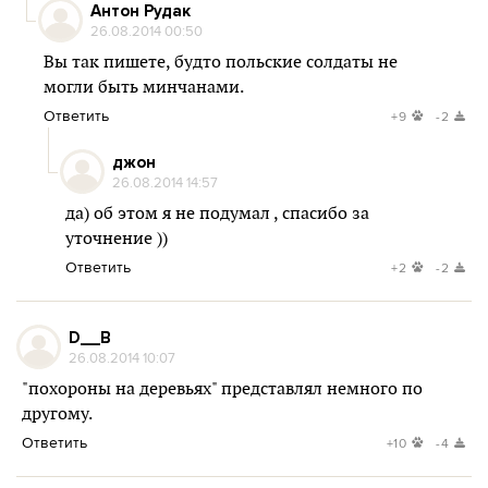
Антон Рудак
26.08.2014 00:50
Вы так пишете, будто польские солдаты не
могли быть минчанами.
Ответить
+9
-2
джон
26.08.2014 14:57
да) об этом я не подумал , спасибо за
уточнение ))
Ответить
+2
-2
D__B
26.08.2014 10:07
"похороны на деревьях" представлял немного по
другому.
Ответить
+10
-4