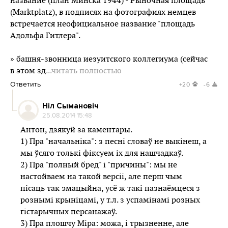
название (план Минска 1944) - Рыночная площадь
(Marktplatz), в подписях на фотографиях немцев
встречается неофициальное название "площадь
Адольфа Гитлера".
» башня-звонница иезуитского коллегиума (сейчас
в этом зд
...читать полностью
Ответить
+20
-6
Ніл Сымановіч
25.08.2014 15:48
Антон, дзякуй за каментары.
1) Пра "начальніка": з песні словаў не выкінеш, а
мы ўсяго толькі фіксуем іх для нашчадкаў.
2) Пра "полный бред" і "причины": мы не
настойваем на такой версіі, але перш чым
пісаць так эмацыйна, усё ж такі пазнаёмцеся з
рознымі крыніцамі, у т.л. з успамінамі розных
гістарычных персанажаў.
3) Пра плошчу Міра: можа, і трызненне, але