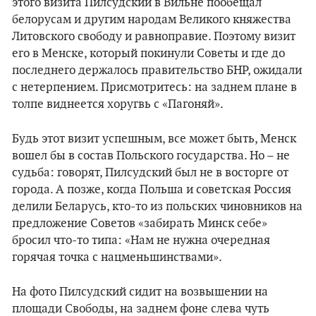
этого визита Пилсудский в Вильне пообещал
белорусам и другим народам Великого княжества
Литовского свободу и равноправие. Поэтому визит
его в Менске, который покинули Советы и где до
последнего держалось правительство БНР, ожидали
с нетерпением. Присмотритесь: на заднем плане в
толпе виднеется хоругвь с
«
Пагоняй
»
.
Будь этот визит успешным, все может быть, Менск
вошел бы в состав Польского государства. Но – не
судьба: говорят, Пилсудский был не в восторге от
города. А позже, когда Польша и советская Россия
делили Беларусь, кто-то из польских чиновников на
предложение Советов «забирать Минск себе»
бросил что-то типа: «Нам не нужна очередная
горячая точка с нацменьшинствами».
На фото Пилсудский сидит на возвышении на
площади Свободы, на заднем фоне слева чуть