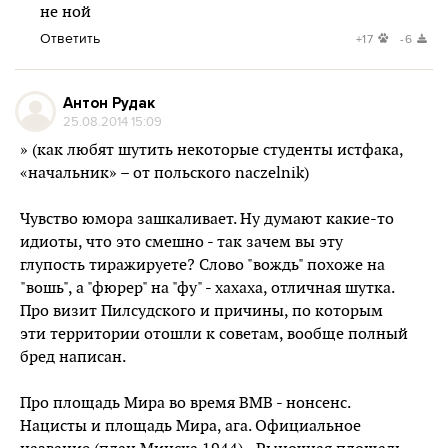
не ной
Ответить
+17
-6
Антон Рудак
25.08.2014 15:09
» (как любят шутить некоторые студенты истфака,
«начальник» – от польского naczelnik)
Чувство юмора зашкаливает. Ну думают какие-то
идиоты, что это смешно - так зачем вы эту
глупость тиражируете? Слово "вождь" похоже на
"вошь", а "фюрер" на "фу" - хахаха, отличная шутка.
Про визит Пилсудского и причины, по которым
эти территории отошли к советам, вообще полный
бред написан.
Про площадь Мира во время ВМВ - нонсенс.
Нацисты и площадь Мира, ага. Официальное