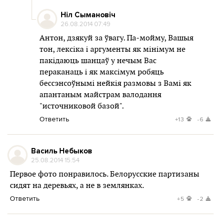
Ніл Сымановіч
26.08.2014 07:49
Антон, дзякуй за ўвагу. Па-мойму, Вашыя
тон, лексіка і аргументы як мінімум не
пакідаюць шанцаў у нечым Вас
пераканаць і як максімум робяць
бессэнсоўнымі нейкія размовы з Вамі як
апантаным майстрам валодання
"источниковой базой".
Ответить
+13
-6
Василь Небыков
25.08.2014 15:54
Первое фото понравилось. Белорусские партизаны
сидят на деревьях, а не в землянках.
Ответить
+5
-2