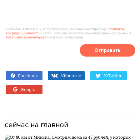
Нажимая «Отправить», я подтверждаю, что ознакомился(‑лась) с
политикой
конфиденциальности
и соглашаюсь на обработку моих персональных данных. С
правилами комментирования
я тоже согласен(‑а).
Отправить
Facebook
VKontakte
X/Twitter
Google
сейчас на главной