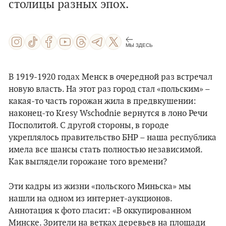
столицы разных эпох.
МЫ ЗДЕСЬ
В 1919-1920 годах Менск в очередной раз встречал
новую власть. На этот раз город стал
«польским» –
к
акая-то часть горожан жила в предвкушении:
наконец-то
Kresy
Wschodnie
вернутся в лоно Речи
Посполитой. С другой стороны, в городе
укреплялось правительство БНР – наша республика
имела все шансы стать полностью независимой.
Как выглядели горожане того времени?
Эти кадры из жизни
«польского Миньска» мы
нашли на одном из интернет-аукционов.
Аннотация к фото гласит: «В оккупированном
Минске. Зрители на ветках деревьев на площади