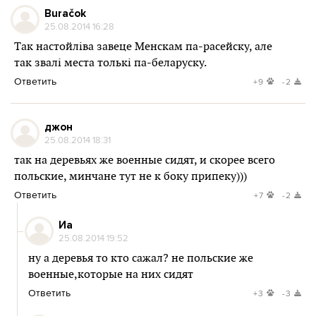
Buračok
25.08.2014 16:28
Так настойліва завеце Менскам па-расейску, але
так звалі места толькі па-беларуску.
Ответить
+9
-2
джон
25.08.2014 18:31
так на деревьях же военные сидят, и скорее всего
польские, минчане тут не к боку припеку)))
Ответить
+7
-2
Иа
25.08.2014 19:52
ну а деревья то кто сажал? не польские же
военные,которые на них сидят
Ответить
+3
-3