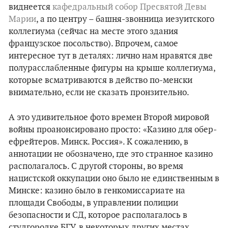
виднеется
кафедральный собор Пресвятой Девы
Марии
, а по центру – башня-звонница иезуитского
коллегиума (сейчас на месте этого здания
французское посольство). Впрочем, самое
интересное тут в деталях: лично нам нравятся две
полурасслабленные фигуры на крыше коллегиума,
которые всматриваются в действо по-менски
внимательно, если не сказать пронзительно.
А это удивительное фото времен Второй мировой
войны проанонсировано просто: «Казино для обер-
ефрейтеров. Минск. Россия». К сожалению, в
аннотации не обозначено, где это странное казино
располагалось. С другой стороны, во время
нацистской оккупации оно было не единственным в
Минске: казино было в генкомиссариате на
площади Свободы, в управлении полиции
безопасности и СД, которое располагалось в
студгородке БГУ, в некоторых других местах.