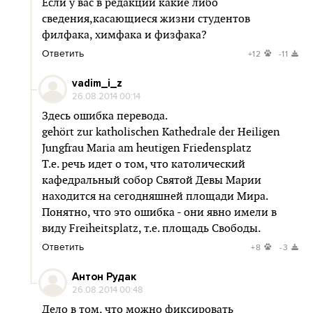
Если у вас в редакции какие либо
сведения,касающиеся жизни студентов
филфака, химфака и физфака?
Ответить
+12
-11
vadim_i_z
26.08.2014 00:14
Здесь ошибка перевода.
gehört zur katholischen Kathedrale der Heiligen
Jungfrau Maria am heutigen Friedensplatz
Т.е. речь идет о том, что католический
кафедральный собор Святой Девы Марии
находится на сегодняшней площади Мира.
Понятно, что это ошибка - они явно имели в
виду Freiheitsplatz, т.е. площадь Свободы.
Ответить
+8
-3
Антон Рудак
26.08.2014 00:48
Дело в том, что можно фиксировать