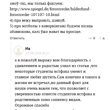
зноў-ткі, мы толькі фіксуем:
http://www.spiegel.de/fotostrecke/bilderfund-
fotostrecke-107107-10.html
4) пра вежу выправілі, дзякуй.
5) пра мітболы з каворкінгамі будзем пісаць
абавязкова, калі ўжо нават вы просіце.
Ответить
+8
-7
Иа
25.08.2014 18:21
а я пожалуй выражу вам благодарность. с
удивлением и радостью узнал из статьи ,что
некоторые студенты истфака умеют и
главное любят шутить.Сам конечно я такого в
жизни не встречал,но данный факт для
науки очень важен тем, что позволяет с
уверенностью отнести студентов истфака к
родственным хомо сапиенсу видам.
Огромное спасибо