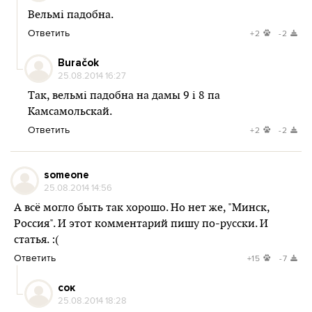
Вельмі падобна.
Ответить
+2
-2
Buračok
25.08.2014 16:27
Так, вельмі падобна на дамы 9 і 8 па
Камсамольскай.
Ответить
+2
-2
someone
25.08.2014 14:56
А всё могло быть так хорошо. Но нет же, "Минск,
Россия". И этот комментарий пишу по-русски. И
статья. :(
Ответить
+15
-7
сок
25.08.2014 18:28