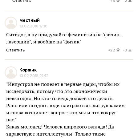
Ответить
+5
-2
местный
10.02.2018 17:16
Ситидог, а ну придумайте феминитив на "физик-
лазерщик", и вообще на "физик"
Ответить
+22
-3
Коржик
10.02.2018 21:42
"Индустрия не полезет в черные дыры, чтобы их
исследовать, потому что это экономически
невыгодно. Но кто-то ведь должен это делать.
Рано или поздно люди наиграются с «игрушками»,
и снова возникнет вопрос: кто мы и что вокруг
нас."
Какая молодец! Человек широкого взгляда! Да
здравствуют интеллектуалы! Только такие