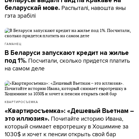
Беларусы выдалі гайд па Кракаве на
Распыталі, навошта яны
беларускай мове.
гэта зрабілі
ГАМАНЕЦ
В Беларуси запускают кредит на жилье
Посчитали, сколько придется платить
под 1%.
на самом деле
КВАРТИРОСЪЕМКА
«Квартиросъемка»: «Дешевый Вьетнам –
Почитайте историю Ивана,
это иллюзия».
который снимает евротрешку в Хошимине за
1030$ и хочет к пенсии открыть свой бар