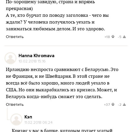
По-хорошему завидую, страна и впрямь
прекрасная)
А те, кто бурчат по поводу заголовка - чего вы
ждали? У человека получилось уехать и
заниматься любимым делом. И это здорово.
Ответить
+18
-5
Hanna Khromava
10.02.2018 15:16
Ирландию неспроста сравнивают с Беларусью. Это
не Франция, и не Швейцария. В этой стране не
всегда всё было хорошо, много людей уехало в
США. Но они выкарабкались из кризиса. Может, и
Беларусь когда-нибудь сможет это сделать.
Ответить
+37
-2
Кэп
11.02.2018 06:24
Кризис у вас в башке, которым пугает усатый