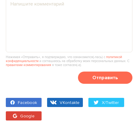
Нажимая «Отправить», я подтверждаю, что ознакомился(‑лась) с
политикой
конфиденциальности
и соглашаюсь на обработку моих персональных данных. С
правилами комментирования
я тоже согласен(‑а).
Отправить
Facebook
VKontakte
X/Twitter
Google