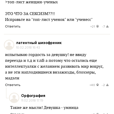
>топ-лист женщин-ученых
ЭТО ЧТО ЗА СЕКСИЗМ??!!
Исправьте на "топ-лист ученок" или "ученесс"
Ответить
+21
-7
латентный шизофреник
10.02.2018 16:43
испытываю гордость за девушку! не ввиду
переезда и т.д и т.пБ а потому что остались еще
интеллектуалки с желанием развивать мир вокруг,
а не эти наплодившиеся визажизды, блоххеры,
мадэли
Ответить
+40
-2
Орфография
11.02.2018 17:19
Такие же мысли! Девушка - умница