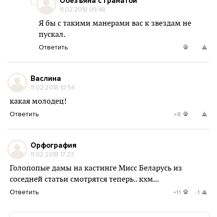
Обезъяна с гранатой
11.02.2018 09:48
Я бы с такими манерами вас к звездам не
пускал.
Ответить
Васлина
11.02.2018 10:54
какая молодец!
Ответить
+8
Орфография
11.02.2018 17:23
Голопопые дамы на кастинге Мисс Беларусь из
соседней статьи смотрятся теперь.. кхм...
Ответить
+11
-1