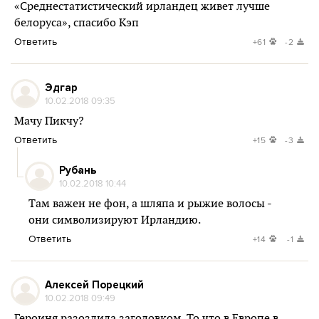
«Среднестатистический ирландец живет лучше
белоруса», спасибо Кэп
Ответить
+61
-2
Эдгар
10.02.2018 09:35
Мачу Пикчу?
Ответить
+15
-3
Рубань
10.02.2018 10:44
Там важен не фон, а шляпа и рыжие волосы -
они символизируют Ирландию.
Ответить
+14
-1
Алексей Порецкий
10.02.2018 09:49
Героиня разозлила заголовком. То что в Европе в