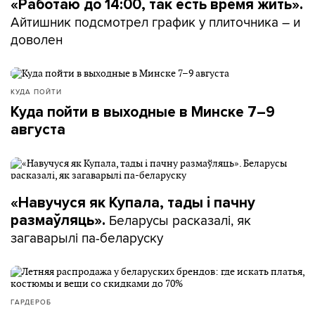
«Работаю до 14:00, так есть время жить».
Айтишник подсмотрел график у плиточника – и
доволен
КУДА ПОЙТИ
Куда пойти в выходные в Минске 7–9
августа
«Навучуся як Купала, тады і пачну
Беларусы расказалі, як
размаўляць».
загаварылі па-беларуску
ГАРДЕРОБ