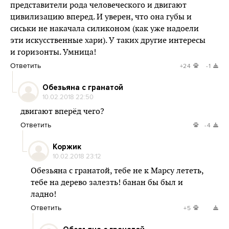
представители рода человеческого и двигают
цивилизацию вперед. И уверен, что она губы и
сиськи не накачала силиконом (как уже надоели
эти искусственные хари). У таких другие интересы
и горизонты. Умница!
Ответить
+24
-1
Обезьяна с гранатой
10.02.2018 22:50
двигают вперёд чего?
Ответить
-4
Коржик
10.02.2018 23:12
Обезьяна с гранатой, тебе не к Марсу лететь,
тебе на дерево залезть! банан бы был и
ладно!
Ответить
+5