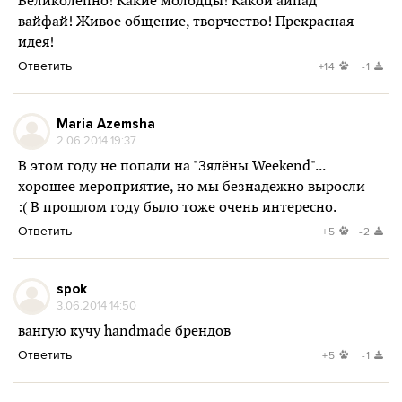
Великолепно! Какие молодцы! Какой айпад
вайфай! Живое общение, творчество! Прекрасная
идея!
Ответить
+14
-1
Maria Azemsha
2.06.2014 19:37
В этом году не попали на "Зялёны Weekend"...
хорошее мероприятие, но мы безнадежно выросли
:( В прошлом году было тоже очень интересно.
Ответить
+5
-2
spok
3.06.2014 14:50
вангую кучу handmade брендов
Ответить
+5
-1