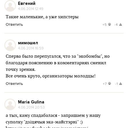
Евгений
4.06.2014 12:49
Такие маленькие, а уже хипстеры
Ответить
+5
-4
мимошел
4.06.2014 16:59
Сперва было перепугался, что за "экобомбы", но
благодаря пояснению в комментариях сменил
точку зрения.
Все очень круто, организаторы молодцы!
Ответить
+7
-1
Maria Gulina
4.06.2014 20:53
а тых, каму спадабалася - запрашаем у нашу
суполку "дзiцячыя эка-майстэрнi" :)