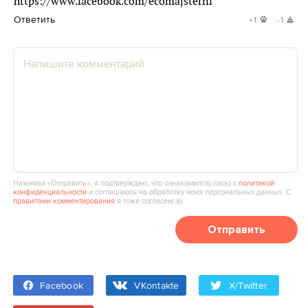
https://www.facebook.com/ecomajsterni
Ответить
+1
-1
Нажимая «Отправить», я подтверждаю, что ознакомился(‑лась) с
политикой
конфиденциальности
и соглашаюсь на обработку моих персональных данных. С
правилами комментирования
я тоже согласен(‑а).
Отправить
Facebook
VKontakte
X/Twitter