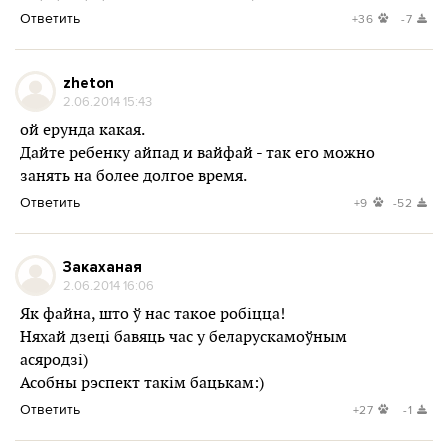
Ответить
+36
-7
zheton
2.06.2014 15:43
ой ерунда какая.
Дайте ребенку айпад и вайфай - так его можно
занять на более долгое время.
Ответить
+9
-52
Закаханая
2.06.2014 16:06
Як файна, што ў нас такое робіцца!
Няхай дзеці бавяць час у беларускамоўным
асяродзі)
Асобны рэспект такім бацькам:)
Ответить
+27
-1