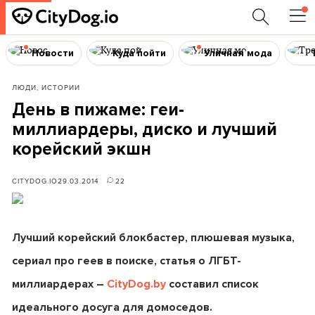
Новости
Куда пойти
Уличная мода
ЛЮДИ, ИСТОРИИ
День в пижаме: геи-
миллиардеры, диско и лучший
корейский экшн
CITYDOG.IO
29.03.2014
22
Лучший корейский блокбастер, плюшевая музыка,
сериал про геев в поиске, статья о ЛГБТ-
миллиардерах
–
CityDog.by
составил список
идеального досуга для домоседов.