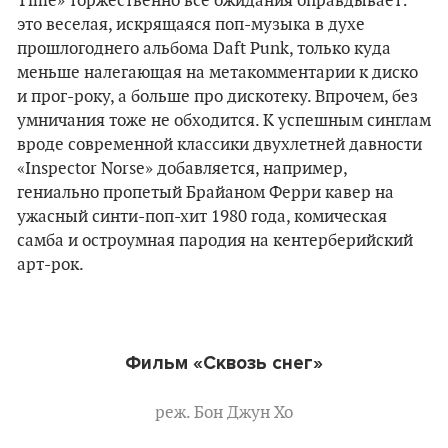
Time» торжественно все ожидания оправдывает:
это веселая, искрящаяся поп-музыка в духе
прошлогоднего альбома Daft Punk, только куда
меньше налегающая на метакомментарии к диско
и прог-року, а бoльше про дискотеку. Впрочем, без
умничания тоже не обходится. К успешным синглам
вроде
современной классики
двухлетней давности
«Inspector Norse» добавляется, например,
гениально пропетый Брайаном Ферри кавер на
ужасный синти-поп-хит 1980 года, комическая
самба и остроумная пародия на кентерберийский
арт-рок.
Фильм «Сквозь снег»
реж. Бон Джун Хо