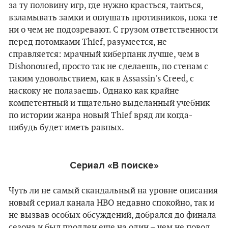
за ту половину игр, где нужно красться, таиться,
взламывать замки и оглушать противников, пока те
ни о чем не подозревают. С грузом ответственности
перед потомками Thief, разумеется, не
справляется: мрачный киберпанк лучше, чем в
Dishonoured, просто так не сделаешь, по стенам с
таким удовольствием, как в Assassin's Creed, с
наскоку не полазаешь. Однако как крайне
компетентный и тщательно выделанный учебник
по истории жанра новый Thief вряд ли когда-
нибудь будет иметь равных.
Сериал «В поиске»
Чуть ли не самый скандальный на уровне описания
новый сериал канала HBO недавно спокойно, так и
не вызвав особых обсуждений, добрался до финала
сезона и был продлен eще на один
–
чем не повод