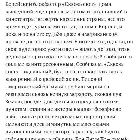
Корейский блокбастер «Сквозь снег», дома
вышедший еще прошлым летом и затащивший в
кинотеатры четверть населения страны, все это
время идет урывками то тут, то там в Европе, и
пока неясна его судьба даже в американском
прокате, не то что в нашем. В интернете, однако, он
свою аудиторию уже нашел – вплоть до того, что в
редакцию приходят письма с просьбой сообщить о
фильме заинтересованным. Сообщаем. «Сквозь
снег»
–
идеальный, будто на аптекарских весах
выверенный корейский экшн. Типовой
американский би-муви про бунт черни на
мчащемся сквозь вечную мерзлоту, сковавшую
Землю, поезде, доводится до предела по всем
пунктам: отличные актеры выдают бенефисно
избыточные роли, хитроумные перестрелки
сменяются десятиминутными массовыми
рукопашными, оператор старается, как будто
собрался получать «Оскар». Бон Джун Хо
–
самый