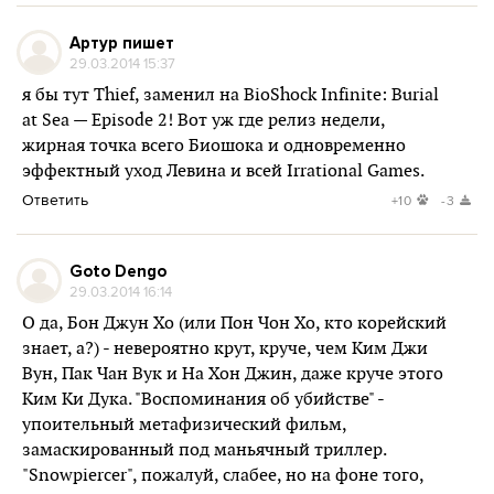
Артур пишет
29.03.2014 15:37
я бы тут Thief, заменил на BioShock Infinite: Burial
at Sea — Episode 2! Вот уж где релиз недели,
жирная точка всего Биошока и одновременно
эффектный уход Левина и всей Irrational Games.
Ответить
+10
-3
Goto Dengo
29.03.2014 16:14
О да, Бон Джун Хо (или Пон Чон Хо, кто корейский
знает, а?) - невероятно крут, круче, чем Ким Джи
Вун, Пак Чан Вук и На Хон Джин, даже круче этого
Ким Ки Дука. "Воспоминания об убийстве" -
упоительный метафизический фильм,
замаскированный под маньячный триллер.
"Snowpiercer", пожалуй, слабее, но на фоне того,