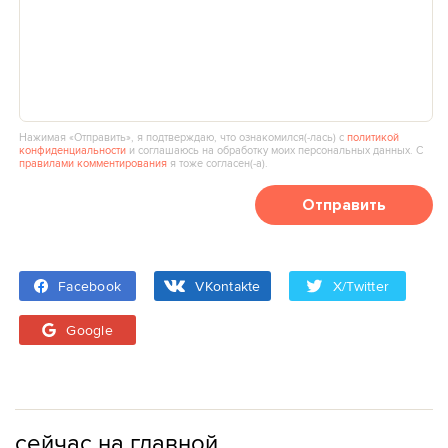
Нажимая «Отправить», я подтверждаю, что ознакомился(‑лась) с
политикой
конфиденциальности
и соглашаюсь на обработку моих персональных данных. С
правилами комментирования
я тоже согласен(‑а).
Отправить
Facebook
VKontakte
X/Twitter
Google
сейчас на главной