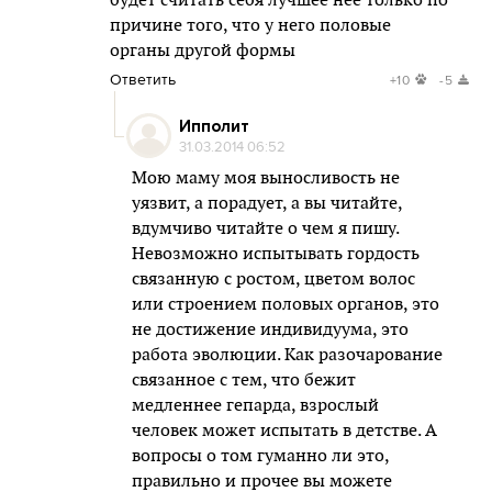
будет считать себя лучшее неё только по
причине того, что у него половые
органы другой формы
Ответить
+10
-5
Ипполит
31.03.2014 06:52
Мою маму моя выносливость не
уязвит, а порадует, а вы читайте,
вдумчиво читайте о чем я пишу.
Невозможно испытывать гордость
связанную с ростом, цветом волос
или строением половых органов, это
не достижение индивидуума, это
работа эволюции. Как разочарование
связанное с тем, что бежит
медленнее гепарда, взрослый
человек может испытать в детстве. А
вопросы о том гуманно ли это,
правильно и прочее вы можете