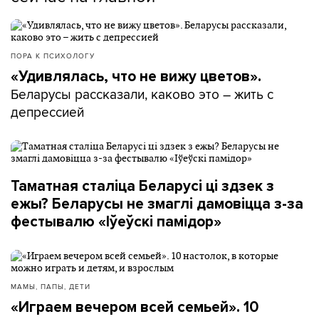
ПОРА К ПСИХОЛОГУ
«Удивлялась, что не вижу цветов».
Беларусы рассказали, каково это – жить с
депрессией
Таматная сталіца Беларусі ці здзек з
ежы? Беларусы не змаглі дамовіцца з-за
фестывалю «Іўеўскі памідор»
МАМЫ, ПАПЫ, ДЕТИ
«Играем вечером всей семьей». 10