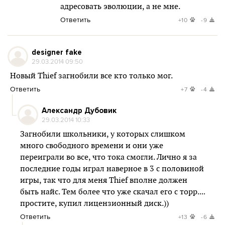
адресовать эволюции, а не мне.
Ответить
+10
-9
designer fake
29.03.2014 09:50
Новый Thief загнобили все кто только мог.
Ответить
+7
-4
Александр Дубовик
29.03.2014 10:33
Загнобили школьники, у которых слишком
много свободного времени и они уже
переиграли во все, что тока смогли. Лично я за
последние годы играл наверное в 3 с половиной
игры, так что для меня Thief вполне должен
быть найс. Тем более что уже скачал его с торр....
простите, купил лицензионный диск.))
Ответить
+13
-6