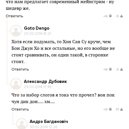
что нам предлагает современный мейнстрим - ну
шедевр же.
Ответить
+6
-5
Goto Dengo
29.03.2014 16:21
Хотя если подумать, то Хон Сан Су круче, чем
Бон Джун Хо и все остальные, но его вообще не
стоит сравнивать, он один такой, в сторонке
стоит.
Ответить
+6
-3
Александр Дубовик
29.03.2014 17:49
Что за набор слогов я тока что прочел? вон пок
чун дик дон..... хм....
Ответить
+5
-11
Андрэ Багдановіч
30.03.2014 12:26