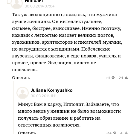
Ипполит
30.03.2014 07:04
Так уж эволюционно сложилось, что мужчина
лучше женщины. Он интеллектуальнее,
сильнее, быстрее, выносливее. Именно поэтому,
каждый с легкостью назовет великих поэтов,
художников, архитекторов и писателей мужчин,
но затруднится с женщинами. Нобелевские
лауреаты, филдсовские, а еще повара, учителя и
прочее, прочее. Эволюция, ничего не
поделаешь.
Ответить
+11
-24
Juliana Kornyushko
30.03.2014 11:11
Минус Вам в карму, Ипполит. Забываете, что
много веков у женщин не было возможности
получать образование и работать на
ответственных должностях.
Ответить
+14
-6