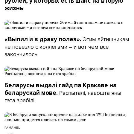
рублей, у которых есть шанс на вторую
жизнь
Этим айтишникам
«Выпил и в драку полез».
не повезло с коллегами – и вот чем все
закончилось
Беларусы выдалі гайд па Кракаве на
Распыталі, навошта яны
беларускай мове.
гэта зрабілі
ГАМАНЕЦ