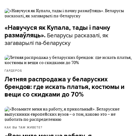
«Навучуся як Купала, тады і пачну
Беларусы расказалі, як
размаўляць».
загаварылі па-беларуску
ГАРДЕРОБ
Летняя распродажа у беларуских
брендов: где искать платья, костюмы и
вещи со скидками до 70%
КАК ВЫ ТАМ ЖИВЕТЕ?