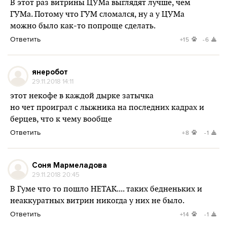
В этот раз витрины ЦУМа выглядят лучше, чем
ГУМа. Потому что ГУМ сломался, ну а у ЦУМа
можно было как-то попроще сделать.
Ответить
+15
-6
янеробот
29.11.2018 14:11
этот некофе в каждой дырке затычка
но чет проиграл с лыжника на последних кадрах и
берцев, что к чему вообще
Ответить
+8
-1
Соня Мармеладова
29.11.2018 20:45
В Гуме что то пошло НЕТАК.... таких бедненьких и
неаккуратных витрин никогда у них не было.
Ответить
+14
-1