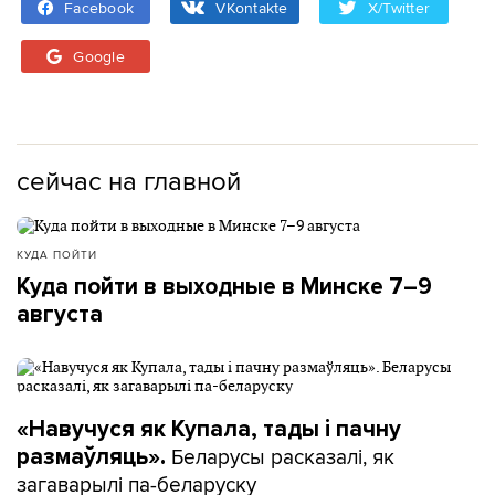
Facebook
VKontakte
X/Twitter
Google
сейчас на главной
КУДА ПОЙТИ
Куда пойти в выходные в Минске 7–9
августа
«Навучуся як Купала, тады і пачну
Беларусы расказалі, як
размаўляць».
загаварылі па-беларуску