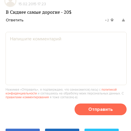
15.02.2015 17:23
В Сиднее самые дорогие - 20$
Ответить
+2
Нажимая «Отправить», я подтверждаю, что ознакомился(‑лась) с
политикой
конфиденциальности
и соглашаюсь на обработку моих персональных данных. С
правилами комментирования
я тоже согласен(‑а).
Отправить