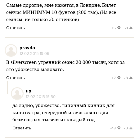
Самые дорогие, мне кажется, в Лондоне. Билет
сейчас МИНИМУМ 10 фунтов (200 тыс). (На все
сеансы, не только 50 оттенков)
Ответить
+6
-1
pravda
12.02.2015 19:06
В silverscreen утренний сеанс 20 000 тысяч, хотя за
это убожество маловато.
Ответить
+7
-8
up
12.02.2015 19:50
да ладно, убожество. типичный кинчик для
кинотеатра, очередной из массового для
безмозглых. тысячи их каждый год
Ответить
+18
-3