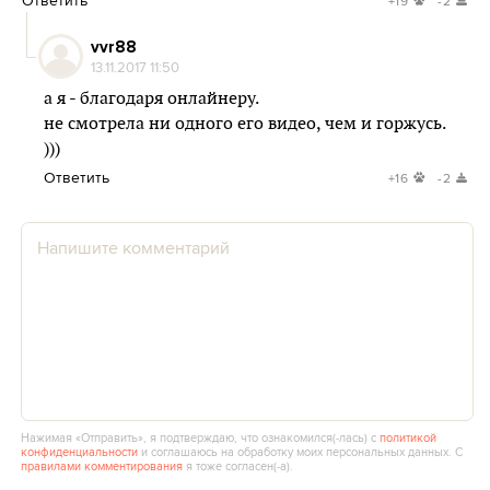
Ответить
+19
-2
vvr88
13.11.2017 11:50
а я - благодаря онлайнеру.
не смотрела ни одного его видео, чем и горжусь.
)))
Ответить
+16
-2
Нажимая «Отправить», я подтверждаю, что ознакомился(‑лась) с
политикой
конфиденциальности
и соглашаюсь на обработку моих персональных данных. С
правилами комментирования
я тоже согласен(‑а).