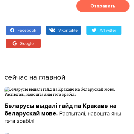
Отправить
Facebook
VKontakte
X/Twitter
Google
сейчас на главной
Беларусы выдалі гайд па Кракаве на
Распыталі, навошта яны
беларускай мове.
гэта зрабілі