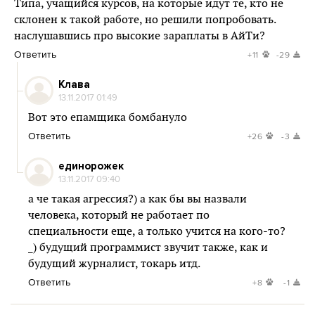
Типа, учащийся курсов, на которые идут те, кто не
склонен к такой работе, но решили попробовать.
наслушавшись про высокие зараплаты в АйТи?
Ответить
+11
-29
Клава
13.11.2017 01:49
Вот это епамщика бомбануло
Ответить
+26
-3
единорожек
13.11.2017 09:40
а че такая агрессия?) а как бы вы назвали
человека, который не работает по
специальности еще, а только учится на кого-то?
_) будущий программист звучит также, как и
будущий журналист, токарь итд.
Ответить
+8
-1