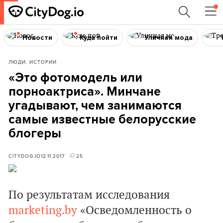
Новости
Куда пойти
Уличная мода
ЛЮДИ, ИСТОРИИ
«Это фотомодель или
порноактриса». Минчане
угадывают, чем занимаются
самые известные белорусские
блогеры
CITYDOG.IO
12.11.2017
25
По результатам исследования
marketing.by
«Осведомленность о