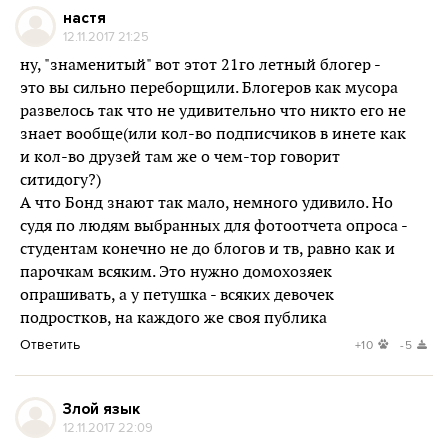
настя
12.11.2017 21:25
ну, "знаменитый" вот этот 21го летный блогер -
это вы сильно переборщили. Блогеров как мусора
развелось так что не удивительно что никто его не
знает вообще(или кол-во подписчиков в инете как
и кол-во друзей там же о чем-тор говорит
ситидогу?)
А что Бонд знают так мало, немного удивило. Но
судя по людям выбранных для фотоотчета опроса -
студентам конечно не до блогов и тв, равно как и
парочкам всяким. Это нужно домохозяек
опрашивать, а у петушка - всяких девочек
подростков, на каждого же своя публика
Ответить
+10
-5
Злой язык
12.11.2017 22:09