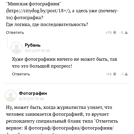
"Минская фотографиня"
(
https://citydog.by/post/18+/),
а здесь уже (почему-
то) фотографка?
Где логика, где последовательность?
Ответить
+70
-5
Рубань
13.11.2017 10:36
Хуже фотографини ничего не может быть, так
что это большой прогресс!
Ответить
+14
-1
Фотографин
12.11.2017 15:46
Ну, может быть, когда журналистка узнает, что
человек занимается фотографией, то вручает
респонденту специальный бланк типа "Отметить
верное: Я фотограф/фотографка/фотографиня/