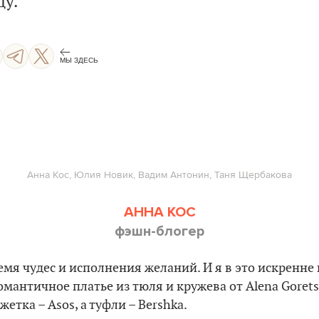
ду.
МЫ ЗДЕСЬ
Анна Кос, Юлия Новик, Вадим Антонин, Таня Щербакова
АННА КОС
фэшн-блогер
ремя чудес и исполнения желаний. И я в это искренне
омантичное платье из тюля и кружева от Alena Gorets
жетка – Asos, а туфли – Bershka.