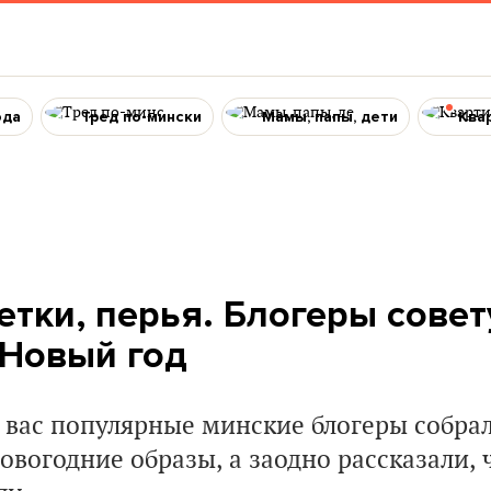
ода
Тред по-мински
Мамы, папы, дети
Ква
етки, перья. Блогеры совет
 Новый год
 вас популярные минские блогеры собрал
овогодние образы, а заодно рассказали, 