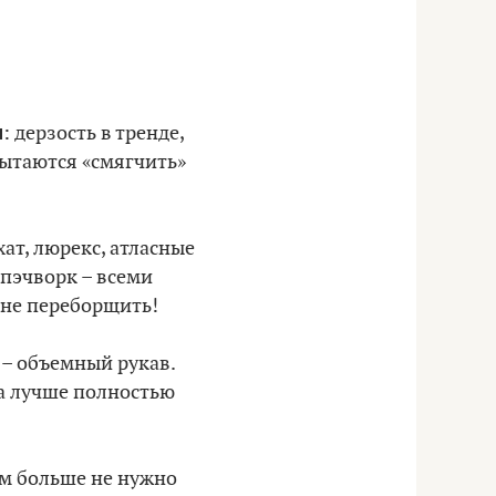
н
: дерзость в тренде,
пытаются «смягчить»
ат, люрекс, атласные
 пэчворк – всеми
 не переборщить!
 – объемный рукав.
а лучше полностью
м больше не нужно