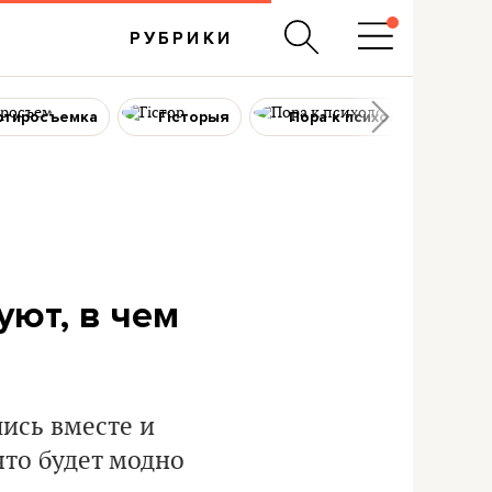
РУБРИКИ
ртиросъемка
Гісторыя
Пора к психологу
уют, в чем
ись вместе и
что будет модно