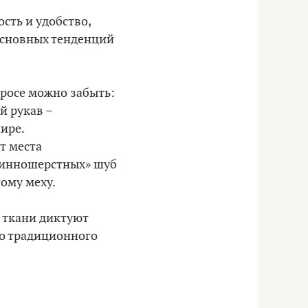
сть и удобство,
основных тенденций
просе можно забыть:
й рукав –
ире.
т места
длинношерстных» шуб
ному меху.
 ткани диктуют
до традиционного