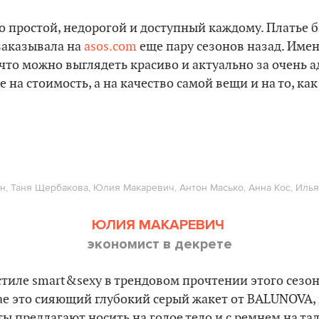
 простой, недорогой и доступный каждому. Платье б
заказывала на
asos.com
еще пару сезонов назад. Имен
что можно выглядеть красиво и актуально за очень а
е на стоимость, а на качество самой вещи и на то, ка
н, Таня Щербакова, Юлия Макаревич, Антон Масько, Анна Кос, Иль
ЮЛИЯ МАКАРЕВИЧ
экономист в декрете
 стиле smart&sexy в трендовом прочтении этого сезон
чае это сияющий глубокий серый жакет от BALUNOVA,
ты предлагают носить на голое тело и с ремнем на та