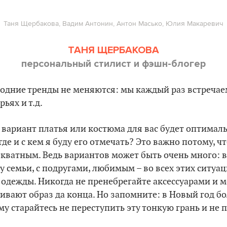
Таня Щербакова, Вадим Антонин, Антон Масько, Юлия Макаревич
ТАНЯ ЩЕРБАКОВА
персональный стилист и фэшн-блогер
огодние тренды не меняются: мы каждый раз встречае
рьях и т.д.
 вариант платья или костюма для вас будет оптимал
где и с кем я буду его отмечать? Это важно потому, 
кватным. Ведь вариантов может быть очень много: в 
у семьи, с подругами, любимым – во всех этих ситуац
одежды. Никогда не пренебрегайте аксессуарами и 
ивают образ да конца. Но запомните: в Новый год б
му старайтесь не переступить эту тонкую грань и не 