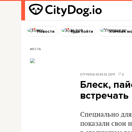
Новости
Куда пойти
Уличная м
МЕСТА
CITYDOG.IO
30.12.2017
2
Блеск, пай
встречать
Специально для
показали свои н