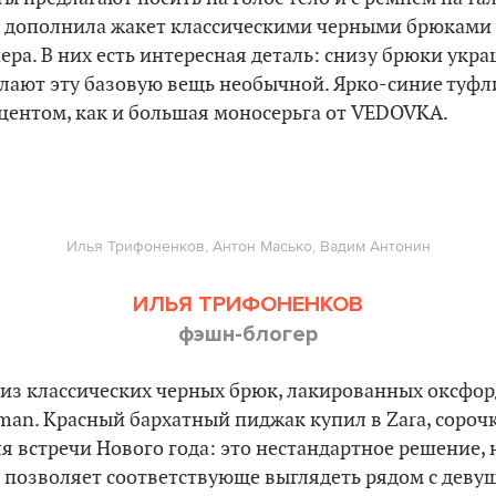
 я дополнила жакет классическими черными брюками 
ера. В них есть интересная деталь: снизу брюки ук
лают эту базовую вещь необычной. Ярко-синие туфли
центом, как и большая моносерьга от VEDOVKA.
Илья Трифоненков, Антон Масько, Вадим Антонин
ИЛЬЯ ТРИФОНЕНКОВ
фэшн-блогер
 из классических черных брюк, лакированных оксфор
yman. Красный бархатный пиджак купил в Zara, сороч
я встречи Нового года: это нестандартное решение, 
 позволяет соответствующе выглядеть рядом с деву