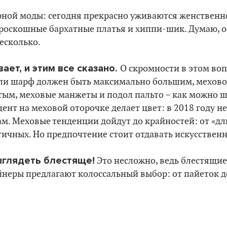
орной моды: сегодня прекрасно уживаются женственно
 роскошные бархатные платья и хиппи-шик. Думаю, 
несколько.
ает, и этим все сказано.
О скромности в этом во
ли шарф должен быть максимально большим, мехово
ым, меховые манжеты и подол пальто – как можно ш
нт на меховой оторочке делает цвет: в 2018 году не
ам. Меховые тенденции дойдут до крайностей: от «
ичных. Но предпочтение стоит отдавать искусствен
ыглядеть блестяще!
Это несложно, ведь блестящие
йнеры предлагают колоссальный выбор: от пайеток 