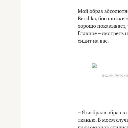
Мой образ абсолютно
Bershka, босоножки 
хорошо показывает, 
Главное – смотреть н
сидит на вас.
Вадим Антони
– Я выбрала образ в
тканью. В моем слу
пару сезонов стилис