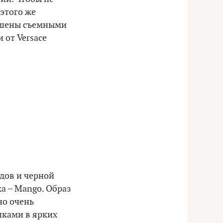
этого же
рашены съемными
 от Versace
дов и черной
ка – Mango. Образ
но очень
шками в ярких