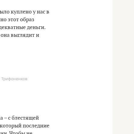
ыло куплено у нас в
но этот образ
декватные деньги.
к она выглядит и
я Трифоненков
а – с блестящей
 который последние
лии. Чтобы не