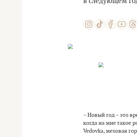
в следующем го
– Новый год – это в
когда на мне такое р
Vedovka, меховая гор