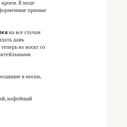
 кроем. В моде
есформенные прямые
лка
на все случаи
тдать дань
теперь их носят со
коктейльными
ходящие в носки,
ний, кофейный