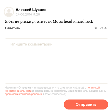
Алексей Шукаев
24.06.2014 14:26
Я бы не рискнул отнести Motörhead к hard rock
Ответить
-2
Нажимая «Отправить», я подтверждаю, что ознакомился(‑лась) с
политикой
конфиденциальности
и соглашаюсь на обработку моих персональных данных. С
правилами комментирования
я тоже согласен(‑а).
Отправить