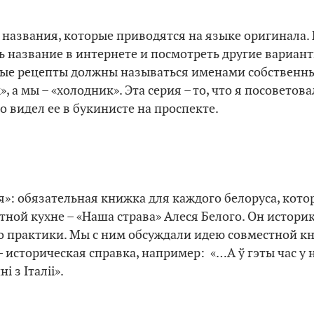
ь названия, которые приводятся на языке оригинала.
 название в интернете и посмотреть другие вариант
ые рецепты должны называться именами собственн
, а мы – «холодник». Эта серия – то, что я посоветов
о видел ее в букинисте на проспекте.
я»: обязательная книжка для каждого белоруса, кото
тной кухне – «Наша страва» Алеся Белого. Он историк,
о практики. Мы с ним обсуждали идею совместной кн
– историческая справка, например: «…А ў гэты час у 
і з Італіі».