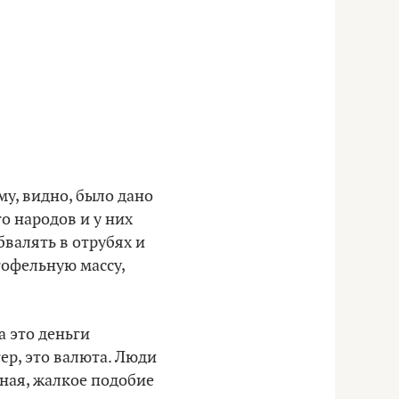
му, видно, было дано
о народов и у них
бвалять в отрубях и
тофельную массу,
а это деньги
ер, это валюта.
Люди
лная, жалкое подобие