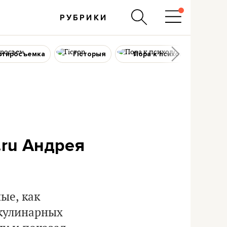
РУБРИКИ
ртиросъемка
Гісторыя
Пора к психологу
.ru Андрея
ые, как
 кулинарных