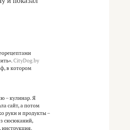
ну и показал
деорецептами
ить».
CityDog.by
ф, в котором
ю – кулинар. Я
ла сайт, а потом
ко руки и продукты –
ез сюсюканий,
, инструкция.