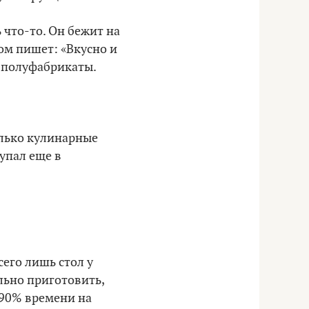
 что-то. Он бежит на
ргом пишет:
«
Вкусно и
т полуфабрикаты.
олько кулинарные
упал еще в
его лишь стол у
льно приготовить,
 90% времени на