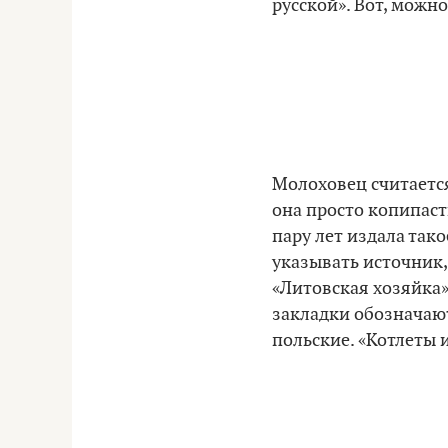
русской». Вот, можн
Молоховец считается
она просто копипаст
пару лет издала тако
указывать источник,
«Литовская хозяйка»
закладки обозначают
польские. «Котлеты 