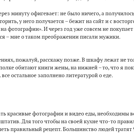
ерез минуту офигевает: не было ничего, а получилось
орить, у него получается – бежит на сайт и с восто
к на фотографии
»
. И через год уже совсем не покупае
ся – мне о таком преображении писали мужики.
ниях, пожалуй, расскажу позже. В шкафу лежат не т
полке обитают книги жены, на нижней – то, что я пок
А все остальное заполнено литературой о еде.
ать красивые фотографии и видео еды, необходимы вс
 штатив. Для того чтобы на своей кухне что-то прави
меть правильный рецепт. Большинство людей тратят