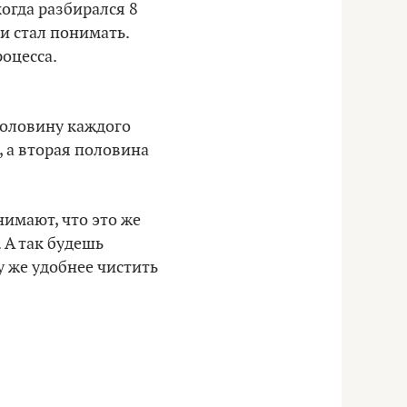
когда разбирался 8
и стал понимать.
роцесса.
 Половину каждого
, а вторая половина
имают, что это же
. А так будешь
му же удобнее чистить