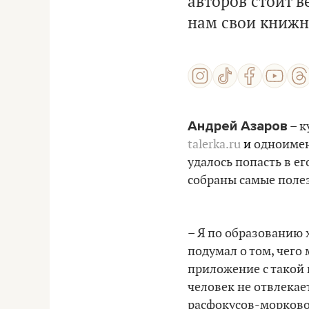
авторов стоит 
нам свои книжн
Андрей Азаров
– к
talerka.ru
и
одноименн
удалось попасть в е
собраны самые полез
– Я по образованию 
подумал о том, чего 
приложение с такой 
человек не отвлекае
расфокусов-морковок