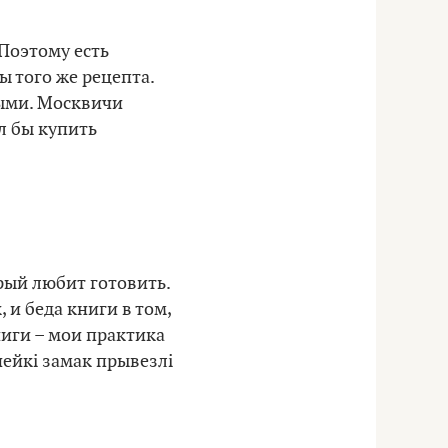
 Поэтому есть
ы того же рецепта.
ыми. Москвичи
ал бы купить
рый любит готовить.
 и беда книги в том,
иги – мои практика
нейкі замак прывезлі