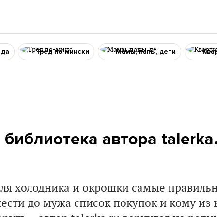
ода
Тред по-мински
Мамы, папы, дети
Ква
библиотека автора talerka
для холодника и окрошки самые правильн
ести до мужа список покупок и кому из