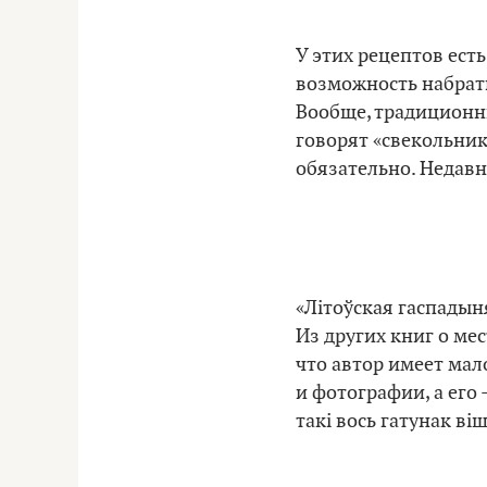
У этих рецептов ест
возможность набрать
Вообще, традиционн
говорят «свекольник»
обязательно. Недавн
«Літоўская гаспадын
Из других книг о мес
что автор имеет мал
и фотографии, а его 
такі вось гатунак вішн