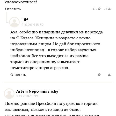
словоохотливее!
Ответить
+45
-1
Lfif
9.10.2014 15:52
Аха, особенно напарница девушки из перехода
на Я. Коласа. Женщина в возрасте с вечно
недовольным лицом. Не дай бог спросить что
нибудь невпопад... в голове набор заученых
шаблонов. Все что выходит за их рамки
тормозит операционку и вызывает
немотивированную агрессию.
Ответить
Artem Nepomniashchy
3.10.2014 15:39
Помню раньше Прессболл по утрам во вторник
вылавливал, тяжкое это занятие было,
расходились номера моментом, а если с утра не