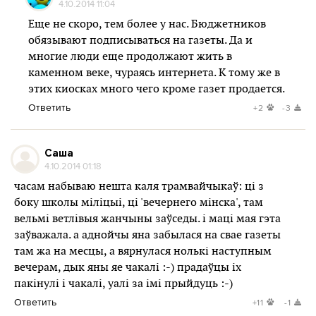
4.10.2014 11:04
Еще не скоро, тем более у нас. Бюджетников
обязывают подписываться на газеты. Да и
многие люди еще продолжают жить в
каменном веке, чураясь интернета. К тому же в
этих киосках много чего кроме газет продается.
Ответить
+2
-3
Саша
4.10.2014 01:18
часам набываю нешта каля трамвайчыкаў: ці з
боку школы міліцыі, ці 'вечернего мінска', там
вельмі ветлівыя жанчыны заўседы. і маці мая гэта
заўважала. а аднойчы яна забылася на свае газеты
там жа на месцы, а вярнулася нолькі наступным
вечерам, дык яны яе чакалі :-) прадаўцы іх
пакінулі і чакалі, уалі за імі прыйдуць :-)
Ответить
+11
-1