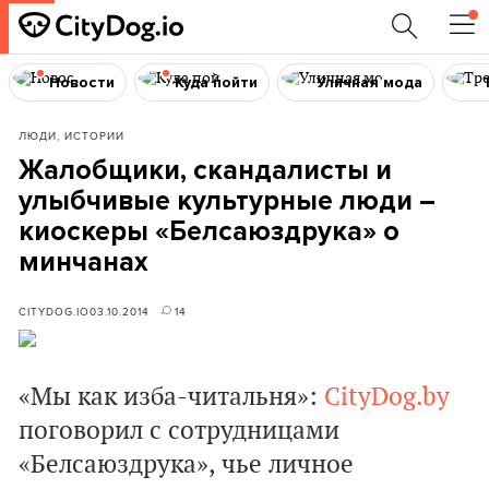
Новости
Куда пойти
Уличная мода
ЛЮДИ, ИСТОРИИ
Жалобщики, скандалисты и
улыбчивые культурные люди –
киоскеры «Белсаюздрука» о
минчанах
CITYDOG.IO
03.10.2014
14
«
Мы как изба-читальня
»:
CityDog.by
поговорил
с сотрудницами
«Белсаюздрука»
, чье личное