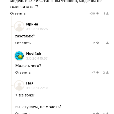
модель с 13 лет... типа "вы чтооооо, моделям не
гоже читать!"?
Ответить
+39
-1
Ирина
3.10.2014 15:25
газетами*
Ответить
+2
Novi4ok
3.10.2014 15:57
Модель чего?
Ответить
+7
-2
Ная
4.10.2014 22:34
>"не гоже"
вы, случаем, не модель?
Ответить
+9
-4