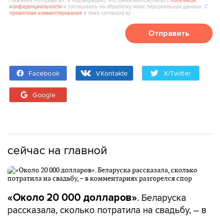
Нажимая «Отправить», я подтверждаю, что ознакомился(‑лась) с
политикой
конфиденциальности
и соглашаюсь на обработку моих персональных данных. С
правилами комментирования
я тоже согласен(‑а).
Отправить
Facebook
VKontakte
X/Twitter
Google
сейчас на главной
. Беларуска
«Около 20 000 долларов»
рассказала, сколько потратила на свадьбу, – в