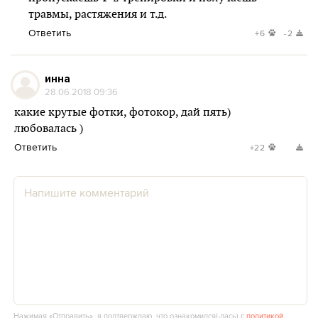
травмы, растяжения и т.д.
Ответить
+6
-2
инна
28.06.2018 09:36
какие крутые фотки, фотокор, дай пять)
любовалась )
Ответить
+22
Нажимая «Отправить», я подтверждаю, что ознакомился(‑лась) с
политикой