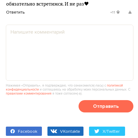
обязательно встретимся. И не раз🖤
Ответить
+11
Нажимая «Отправить», я подтверждаю, что ознакомился(‑лась) с
политикой
конфиденциальности
и соглашаюсь на обработку моих персональных данных. С
правилами комментирования
я тоже согласен(‑а).
Отправить
Facebook
VKontakte
X/Twitter