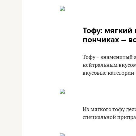
Тофу:
мягк
ий 
пончиках – вс
Тофу – знаменитый а
нейтральным вкусом 
вкусовые категории 
Из мягкого тофу дел
специальной приправ