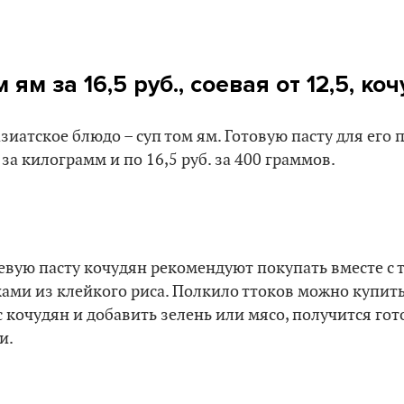
 ям за 16,5 руб., соевая от 12,5, коч
зиатское блюдо – суп том ям. Готовую пасту для его
 за килограмм и по 16,5 руб. за 400 граммов.
вую пасту кочудян рекомендуют покупать вместе с 
и из клейкого риса. Полкило ттоков можно купить з
с кочудян и добавить зелень или мясо, получится го
и.