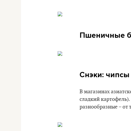
Пшеничные бли
Снэки: чипсы 
В магазинах азиатск
сладкий картофель). 
разнообразные – от т