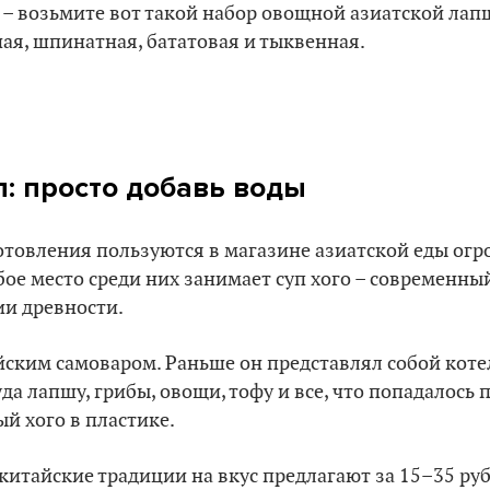
 – возьмите вот такой набор овощной азиатской лапши
ая, шпинатная, бататовая и тыквенная.
п: просто добавь воды
отовления пользуются в магазине азиатской еды ог
ое место среди них занимает суп хого – современны
и древности.
ским самоваром. Раньше он представлял собой коте
да лапшу, грибы, овощи, тофу и все, что попадалось п
й хого в пластике.
итайские традиции на вкус предлагают за 15–35 руб