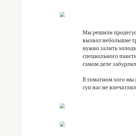
Мы решили продегус
вызвал небольшие тр
нужно залить холодн
специального пакети
самом деле забурлил
В томатном хого мы 
суп нас не впечатли