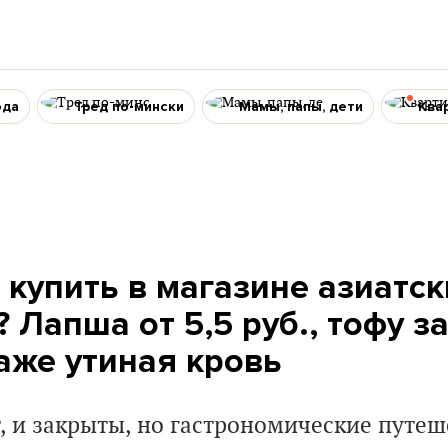
ода
Тред по-мински
Мамы, папы, дети
Ква
 купить в магазине азиатск
 Лапша от 5,5 руб., тофу за
даже утиная кровь
, и закрыты, но гастрономические путеш