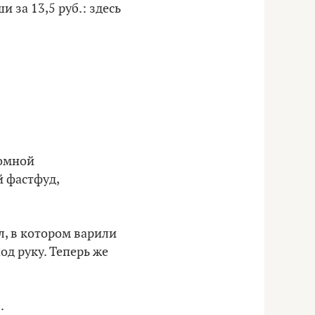
 за 13,5 руб.: здесь
ромной
й фастфуд,
л, в котором варили
од руку. Теперь же
.