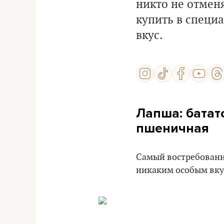
никто не отмен
купить в специ
вкус.
Лапша
: бата
пшеничная
Самый востребованный
никаким особым вкус