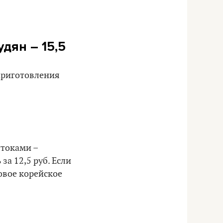
удян – 15,5
 приготовления
ттоками –
а 12,5 руб. Если
товое корейское