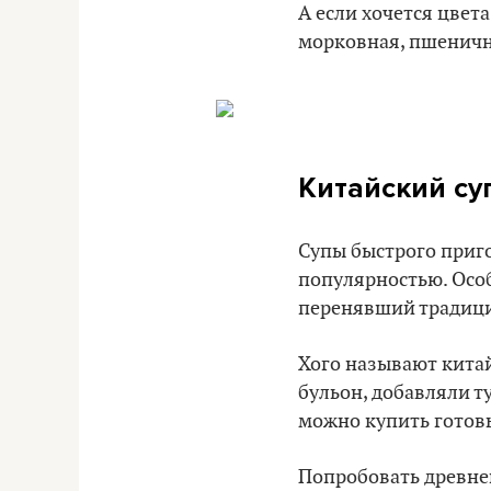
А если хочется цвета
морковная, пшеничн
Китайский су
Супы быстрого приг
популярностью. Особ
перенявший традици
Хого называют китай
бульон, добавляли ту
можно купить готовы
Попробовать древнек