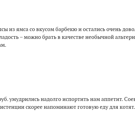
ы из ямса со вкусом барбекю и остались очень дово
сладость – можно брать в качестве необычной альт
ам.
 руб. умудрились надолго испортить нам аппетит. Сое
систенции скорее напоминают готовую еду для котят