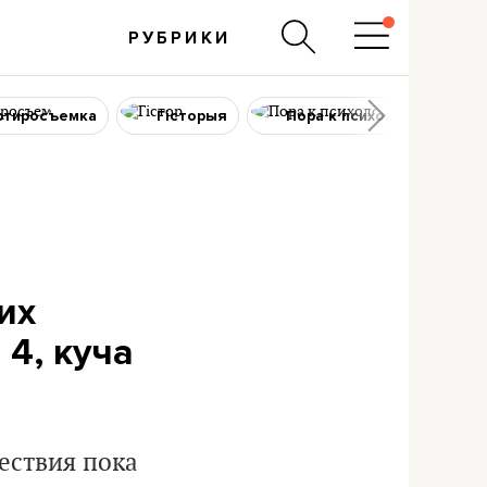
РУБРИКИ
ртиросъемка
Гісторыя
Пора к психологу
их
 4, куча
ествия пока