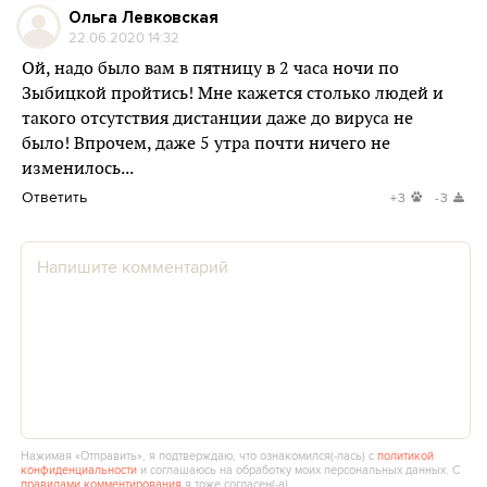
Ольга Левковская
22.06.2020 14:32
Ой, надо было вам в пятницу в 2 часа ночи по
Зыбицкой пройтись! Мне кажется столько людей и
такого отсутствия дистанции даже до вируса не
было! Впрочем, даже 5 утра почти ничего не
изменилось...
Ответить
+3
-3
Нажимая «Отправить», я подтверждаю, что ознакомился(‑лась) с
политикой
конфиденциальности
и соглашаюсь на обработку моих персональных данных. С
правилами комментирования
я тоже согласен(‑а).