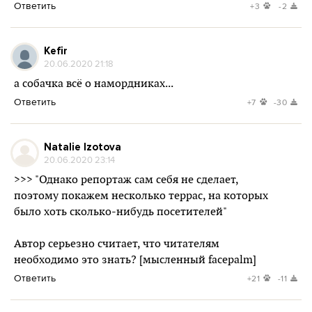
Ответить
+3
-2
Kefir
20.06.2020 21:18
а собачка всё о намордниках...
Ответить
+7
-30
Natalie Izotova
20.06.2020 23:14
>>> "Однако репортаж сам себя не сделает,
поэтому покажем несколько террас, на которых
было хоть сколько-нибудь посетителей"
Автор серьезно считает, что читателям
необходимо это знать? [мысленный facepalm]
Ответить
+21
-11