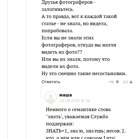
Друзья фотограферов -
залогиньтесь.
А то правда, вот к каждой такой
статье - не знала, но видела,
попробовала.
Если вы не знали этих
фотограферов, откуда вы могли
видеть их фото??
Или вы их знали, потому что
видели их фото.
Ну это смешно такие несостыковки.
Ответить
+19
-22
маша
28.08.2015 16:38
Немного о семантике слова
"знать", уважаемая Служба
поддержки:
ЗНАТЬ=1, зна'ю, зна'ешь; несов. 2.
что, о чём или с союзом Lчто¦.