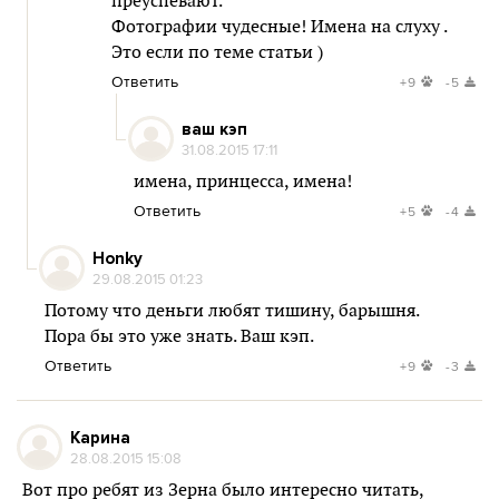
преуспевают.
Фотографии чудесные! Имена на слуху .
Это если по теме статьи )
Ответить
+9
-5
ваш кэп
31.08.2015 17:11
имена, принцесса, имена!
Ответить
+5
-4
Honky
29.08.2015 01:23
Потому что деньги любят тишину, барышня.
Пора бы это уже знать. Ваш кэп.
Ответить
+9
-3
Карина
28.08.2015 15:08
Вот про ребят из Зерна было интересно читать,