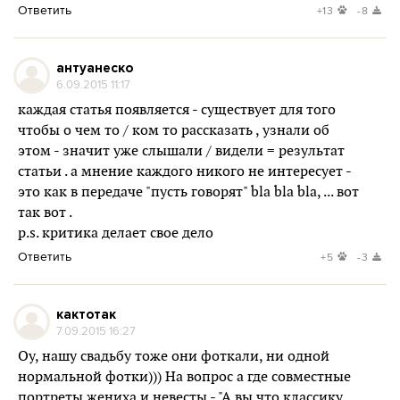
Ответить
+13
-8
антуанеско
6.09.2015 11:17
каждая статья появляется - существует для того
чтобы о чем то / ком то рассказать , узнали об
этом - значит уже слышали / видели = результат
статьи . а мнение каждого никого не интересует -
это как в передаче "пусть говорят" bla bla bla, ... вот
так вот .
p.s. критика делает свое дело
Ответить
+5
-3
кактотак
7.09.2015 16:27
Оу, нашу свадьбу тоже они фоткали, ни одной
нормальной фотки))) На вопрос а где совместные
портреты жениха и невесты - "А вы что классику