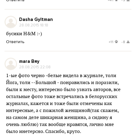
Dasha Gyltman
28.08.2015 18:18
бусики H&M :-)
Ответить
+11
-8
mara Вяу
28.08.2015 22:08
1-ые фото черно -белые видела в журнале, толи
Йога, толи --Большой - понравились и поразили,
были к месту, интересно было узнать авторов, все
остальные фото тоже встречались в белорусских
журналах, кажется и тоже были отмечены как
интересные, а с пожилой женщиной(так скажем,
на самом деле шикарная женщина, а сидину я
очень люблю) так вообще нравятся, лично мне
было инетерсно. Спасибо, круто.