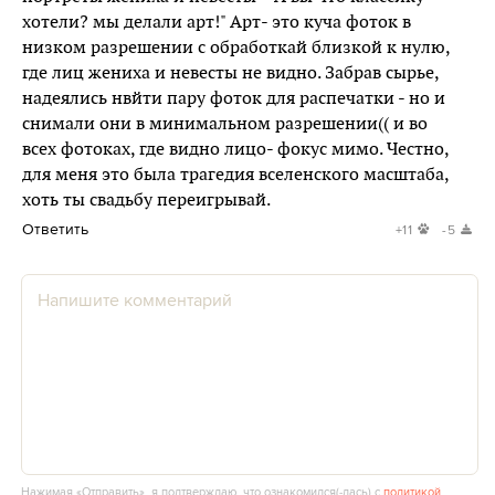
хотели? мы делали арт!" Арт- это куча фоток в
низком разрешении с обработкай близкой к нулю,
где лиц жениха и невесты не видно. Забрав сырье,
надеялись нвйти пару фоток для распечатки - но и
снимали они в минимальном разрешении(( и во
всех фотоках, где видно лицо- фокус мимо. Честно,
для меня это была трагедия вселенского масштаба,
хоть ты свадьбу переигрывай.
Ответить
+11
-5
Нажимая «Отправить», я подтверждаю, что ознакомился(‑лась) с
политикой