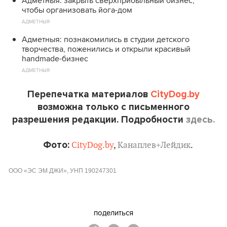
Адметныя: закрыть сверхприбыльный бизнес,
чтобы организовать йога-дом
АДМЕТНЫЯ
Адметныя: познакомились в студии детского
творчества, поженились и открыли красивый
handmade-бизнес
АДМЕТНЫЯ
Перепечатка материалов
CityDog.by
возможна только с письменного
разрешения редакции. Подробности
здесь.
Фото:
CityDog.by
,
Канаплев+Лейдик
.
ООО «ЭС ЭМ ДЖИ», УНП 190247301
поделиться