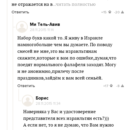
не отражается на в
...читать полностью
Ответить
+15
-20
Ми Тель-Авив
28.11.2015 11:14
Набор букв какой то. Я живу в Израиле
намногобольше чем вы думаете. По поводу
смесей не мне,это вы израильтянам
скажите,которые к вам по ошибке,думая,что
поедят нормального фалафеля заходят. Могу
и не анонимно,прилечу после
праздников,зайдём к вам всей семьёй.
Ответить
+17
-8
Борис
28.11.2015 11:34
Наверняка у Вас и удостоверение
представителя всех израильтян есть?)))
А если нет, то я не думаю, что Вам нужно