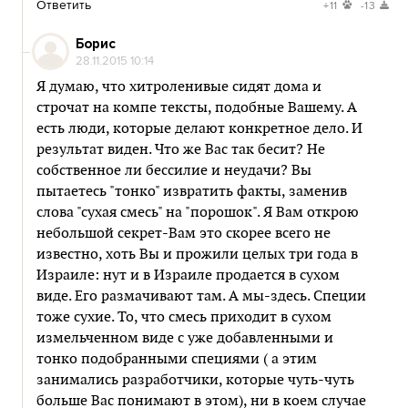
Ответить
+11
-13
Борис
28.11.2015 10:14
Я думаю, что хитроленивые сидят дома и
строчат на компе тексты, подобные Вашему. А
есть люди, которые делают конкретное дело. И
результат виден. Что же Вас так бесит? Не
собственное ли бессилие и неудачи? Вы
пытаетесь "тонко" извратить факты, заменив
слова "сухая смесь" на "порошок". Я Вам открою
небольшой секрет-Вам это скорее всего не
известно, хоть Вы и прожили целых три года в
Израиле: нут и в Израиле продается в сухом
виде. Его размачивают там. А мы-здесь. Специи
тоже сухие. То, что смесь приходит в сухом
измельченном виде с уже добавленными и
тонко подобранными специями ( а этим
занимались разработчики, которые чуть-чуть
больше Вас понимают в этом), ни в коем случае