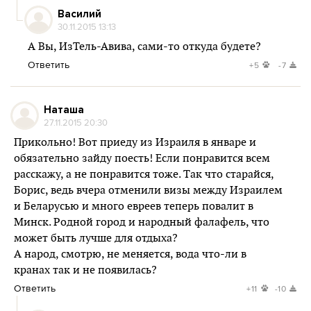
Василий
30.11.2015 13:13
А Вы, ИзТель-Авива, сами-то откуда будете?
Ответить
+5
-7
Наташа
27.11.2015 20:30
Прикольно! Вот приеду из Израиля в январе и
обязательно зайду поесть! Если понравится всем
расскажу, а не понравится тоже. Так что старайся,
Борис, ведь вчера отменили визы между Израилем
и Беларусью и много евреев теперь повалит в
Минск. Родной город и народный фалафель, что
может быть лучше для отдыха?
А народ, смотрю, не меняется, вода что-ли в
кранах так и не появилась?
Ответить
+11
-10