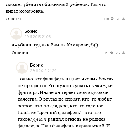
сможет убедить обиженный ребёнок. Так что
виват комаровка.
Ответить
+18
-6
Борис
29.11.2015 21:06
джубили, гуд лак Вам на Комаровку!))))
Ответить
+5
-12
Борис
29.11.2015 21:26
Только вот фалафель в пластиковых боксах
не продается. Его нужно кушать свежим, из
фритюра. Иначе он теряет свои вкусовые
качества. О вкусах не спорят, кто-то любит
острое, кто-то сладкое, кто-то соленое.
Понятие "средний фалафель" - это что
такое?)))) И Франция отнюдь не родина
фалафеля. Наш фалафель-израильский. И