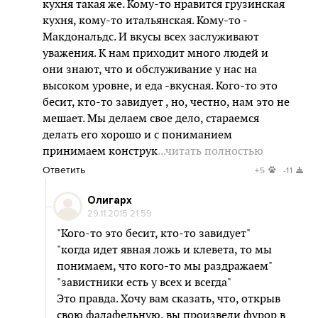
кухня такая же. Кому-то нравится грузинская
кухня, кому-то итальянская. Кому-то -
Макдональдс. И вкусы всех заслуживают
уважения. К нам приходит много людей и
они знают, что и обслуживание у нас на
высоком уровне, и еда -вкусная. Кого-то это
бесит, кто-то завидует , но, честно, нам это не
мешает. Мы делаем свое дело, стараемся
делать его хорошо и с пониманием
принимаем конструк
...читать полностью
Ответить
+5
-11
Олигарх
29.11.2015 21:59
"Кого-то это бесит, кто-то завидует"
"когда идет явная ложь и клевета, то мы
понимаем, что кого-то мы раздражаем"
"завистники есть у всех и всегда"
Это правда. Хочу вам сказать, что, открыв
свою фалафельную, вы произвели фурор в