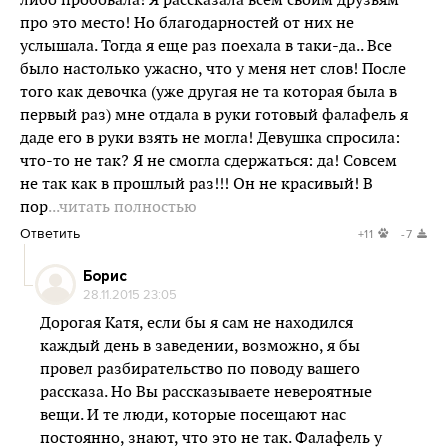
либо пробовала! Я рассказала всем своим друзьям
про это место! Но благодарностей от них не
услышала. Тогда я еще раз поехала в таки-да.. Все
было настолько ужасно, что у меня нет слов! После
того как девочка (уже другая не та которая была в
первый раз) мне отдала в руки готовый фалафель я
даде его в руки взять не могла! Девушка спросила:
что-то не так? Я не смогла сдержаться: да! Совсем
не так как в прошлый раз!!! Он не красивый! В
пор
...читать полностью
Ответить
+11
-7
Борис
28.11.2015 23:05
Дорогая Катя, если бы я сам не находился
каждый день в заведении, возможно, я бы
провел разбирательство по поводу вашего
рассказа. Но Вы рассказываете невероятные
вещи. И те люди, которые посещают нас
постоянно, знают, что это не так. Фалафель у