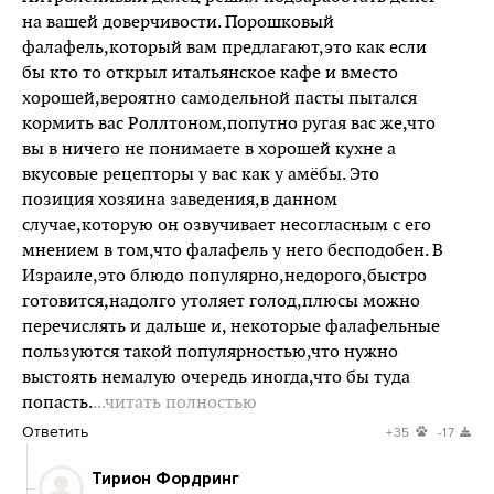
на вашей доверчивости. Порошковый
фалафель,который вам предлагают,это как если
бы кто то открыл итальянское кафе и вместо
хорошей,вероятно самодельной пасты пытался
кормить вас Роллтоном,попутно ругая вас же,что
вы в ничего не понимаете в хорошей кухне а
вкусовые рецепторы у вас как у амёбы. Это
позиция хозяина заведения,в данном
случае,которую он озвучивает несогласным с его
мнением в том,что фалафель у него бесподобен. В
Израиле,это блюдо популярно,недорого,быстро
готовится,надолго утоляет голод,плюсы можно
перечислять и дальше и, некоторые фалафельные
пользуются такой популярностью,что нужно
выстоять немалую очередь иногда,что бы туда
попасть.
...читать полностью
Ответить
+35
-17
Тирион Фордринг