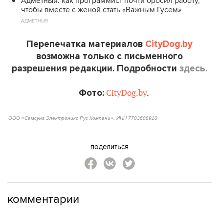
Адметныя: как программист почти бросил работу,
чтобы вместе с женой стать «Важным Гусем»
АДМЕТНЫЯ
Перепечатка материалов
CityDog.by
возможна только с письменного
разрешения редакции. Подробности
здесь.
Фото:
CityDog.by
.
ООО «Самсунг Электроникс Рус Компани», ИНН 7703608910
поделиться
комментарии