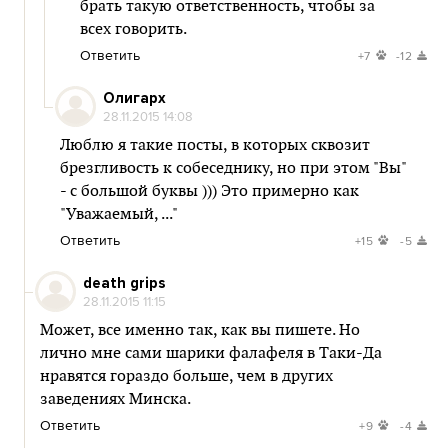
брать такую ответственность, чтобы за
всех говорить.
Ответить
+7
-12
Олигарх
28.11.2015 14:08
Люблю я такие посты, в которых сквозит
брезгливость к собеседнику, но при этом "Вы"
- с большой буквы ))) Это примерно как
"Уважаемый, ..."
Ответить
+15
-5
death grips
28.11.2015 11:15
Может, все именно так, как вы пишете. Но
лично мне сами шарики фалафеля в Таки-Да
нравятся гораздо больше, чем в других
заведениях Минска.
Ответить
+9
-4