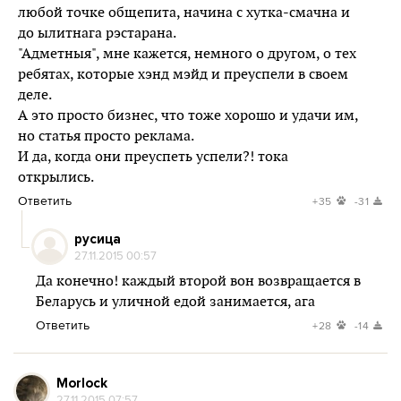
любой точке общепита, начина с хутка-смачна и
до ылитнага рэстарана.
"Адметныя", мне кажется, немного о другом, о тех
ребятах, которые хэнд мэйд и преуспели в своем
деле.
А это просто бизнес, что тоже хорошо и удачи им,
но статья просто реклама.
И да, когда они преуспеть успели?! тока
открылись.
Ответить
+35
-31
русица
27.11.2015 00:57
Да конечно! каждый второй вон возвращается в
Беларусь и уличной едой занимается, ага
Ответить
+28
-14
Morlock
27.11.2015 07:57