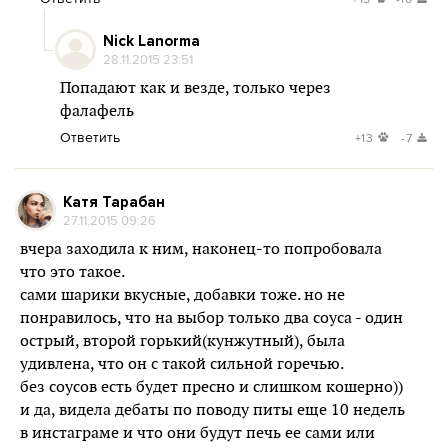
Nick Lanorma
28.11.2015 23:51
Попадают как и везде, только через
фалафель
Ответить
+13
-7
Катя Тарабан
27.11.2015 09:26
вчера заходила к ним, наконец-то попробовала
что это такое.
сами шарики вкусные, добавки тоже. но не
понравилось, что на выбор только два соуса - один
острый, второй горький(кунжутный), была
удивлена, что он с такой сильной горечью.
без соусов есть будет пресно и слишком кошерно))
и да, видела дебаты по поводу питы еще 10 недель
в инстаграме и что они будут печь ее сами или