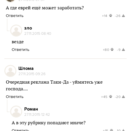
А где еврей ещё может заработать?
Ответить
+14
-26
зло
27.11.2015 08:40
везде
Ответить
+80
-9
Шлома
27.11.2015 09:26
Очередная реклама Таки-Да - уймитесь уже
господа....
Ответить
+45
-20
Роман
27.11.2015 12:42
А в эту рубрику попадают иначе?
Ответить
+15
-10