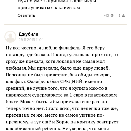
Нужно уметь принимать критику и
прислушиваться к клиентам!
Ответить
+13
-8
Джубили
29.11.2015 11:04
Ну вот честно, я люблю фалафель. Я его беру
повсюду, где бываю. И когда услышала про этот, то
сразу же поехала, хотя локация не самая моя
любимая. Мы приехали, было ещё пару людей.
Персонал не был приветлив, без обиды говорю,
как факт. Фалафель был СРЕДНИЙ, именно
средний, не лучше того, что я купила как-то в
парижском супермаркете за 1 евро в пластиковом
боксе. Может быть, я бы приехала ещё раз, но
теперь точно нет. Стало ясно, что лепешки там же,
претензии те же, место не самое уютное по-
прежнему, а тут ещё и Борис на критику реагирует,
как обиженный ребёнок. Не уверена, что меня