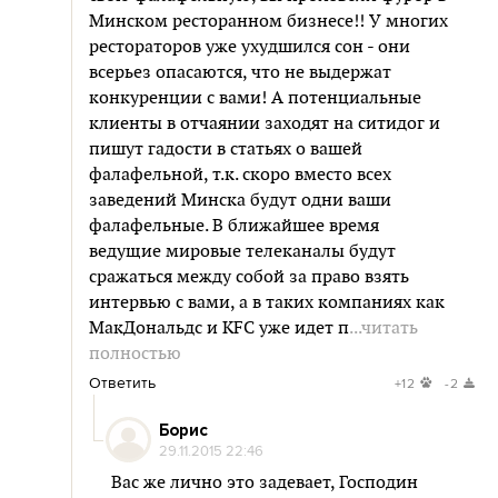
Минском ресторанном бизнесе!! У многих
рестораторов уже ухудшился сон - они
всерьез опасаются, что не выдержат
конкуренции с вами! А потенциальные
клиенты в отчаянии заходят на ситидог и
пишут гадости в статьях о вашей
фалафельной, т.к. скоро вместо всех
заведений Минска будут одни ваши
фалафельные. В ближайшее время
ведущие мировые телеканалы будут
сражаться между собой за право взять
интервью с вами, а в таких компаниях как
МакДональдс и KFC уже идет п
...читать
полностью
Ответить
+12
-2
Борис
29.11.2015 22:46
Вас же лично это задевает, Господин