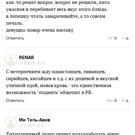
как-то решат вопрос. вопрос не решили, пита
ужасная и перебивает весь вкус этого блюда.
в лепешку чтоль заварачивайте, а то совсем
печаль.
девушка-повар очень милая))
Ответить
+17
-7
RENAR
27.11.2015 11:24
C нетерпением жду пакистанцев, ливанцев,
сирийцев, китайцев и т.д. с их дешевой и вкусной
уличной едой, новая кровь - это единственная
возможность "поднять" общепит в РБ.
Ответить
+40
-9
Ми Тель-Авив
27.11.2015 13:01
Хитроленивый делец решил подзаработать денег