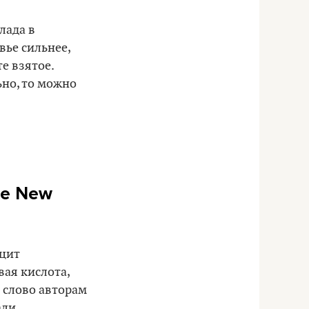
лада в
вье сильнее,
е взятое.
ьно, то можно
he New
ицит
вая кислота,
 слово авторам
али