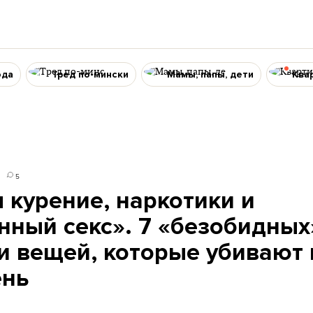
ода
Тред по-мински
Мамы, папы, дети
Ква
5
 курение, наркотики и
ный секс». 7 «безобидных
и вещей, которые убивают 
ень