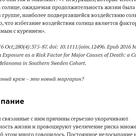
 солнце, ожидаемая продолжительность жизни была т
 группе, наиболее подвергавшейся воздействию солн
о, что избегание воздействия солнца является факт
имым с курением».
16 Oct;280(4):375-87. doi: 10.1111/joim.12496. Epub 2016 M
 Exposure as a Risk Factor for Major Causes of Death: a 
 Melanoma in Southern Sweden Cohort.
тный крем – это новый маргарин?
ыпание
 связанные с ним причины серьезно укорачивают
ость жизни и провоцируют увеличение риска множ
об этом много говорилось. Постоянное недосыпание 