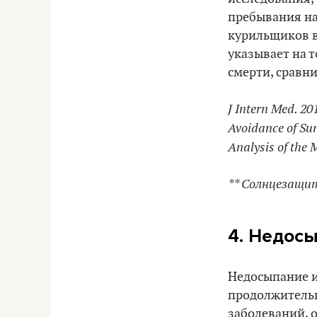
пребывания на
курильщиков в
указывает на т
смерти, сравн
J Intern Med. 20
Avoidance of Sun
Analysis of the
** Солнцезащи
4. Недос
Недосыпание и
продолжительн
заболеваний, 