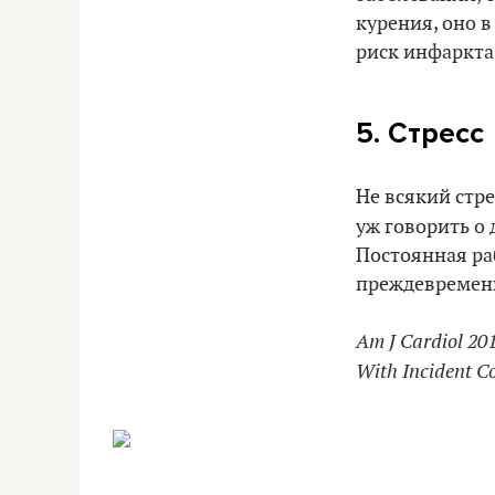
курения, оно в
риск инфаркта
5. Стресс
Не всякий стр
уж говорить о 
Постоянная ра
преждевременн
Am J Cardiol 20
With Incident C