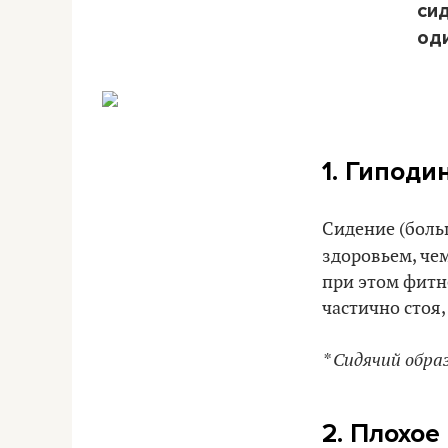
сид
од
1. Гиподин
Сидение (боль
здоровьем, че
при этом фитн
частично стоя,
* Сидячий обра
2. Плохое