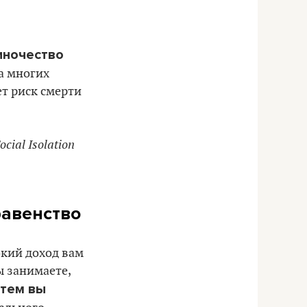
ночество
а многих
т риск смерти
ocial Isolation
равенство
окий доход вам
ы занимаете,
 тем вы