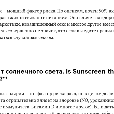
е – мощный фактор риска. По оценкам, почти 50% вк
раза жизни связано с питанием. Оно влияет на здоро
наркотики, незащищенный секс и многое другое вмест
едь совершенно не значит, что если вы едите правил
маться случайным сексом.
т солнечного света. Is Sunscreen t
?**
ы, солярии – это фактор риска рака, но в целом деф
та отрицательно влияет на здоровье (NO, уроканино
 иммунитета, витамин D и многое другое). Если дать
то они так и заявляют: «У некурящих, которые избег