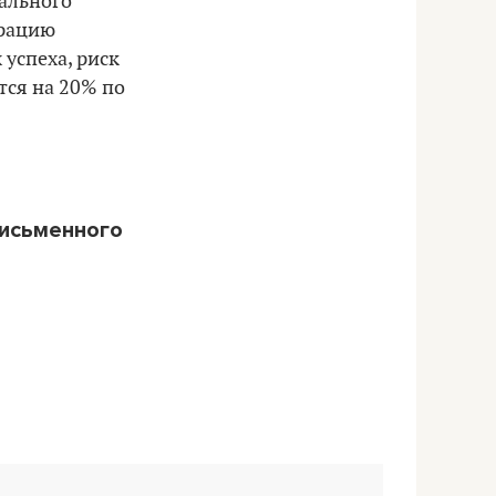
ального
трацию
 успеха, риск
тся на 20% по
письменного