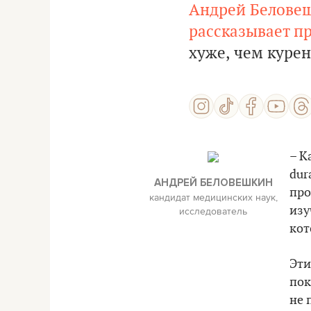
Андрей Белове
рассказывает п
хуже, чем курен
– К
dur
АНДРЕЙ БЕЛОВЕШКИН
про
кандидат медицинских наук,
изу
исследователь
кот
Эти
пок
не 