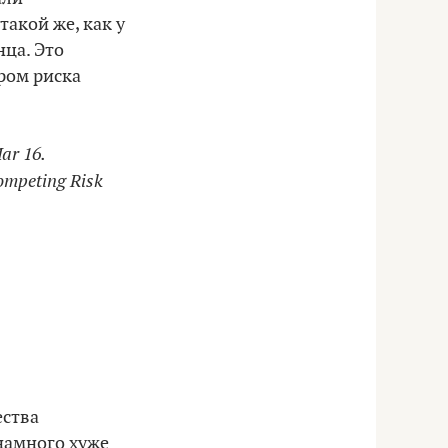
акой же, как у
ца. Это
ором риска
ar 16.
Competing Risk
ества
намного хуже