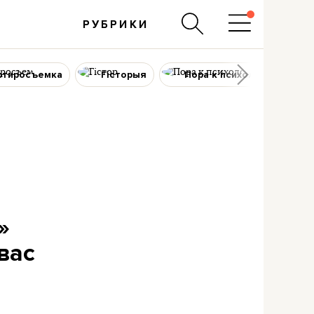
РУБРИКИ
ртиросъемка
Гісторыя
Пора к психологу
»
вас