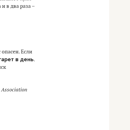
и в два раза –
 опасен. Если
гарет в день
.
иск
 Association