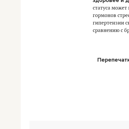
здоровее и 
статуса может
гормонов стрес
гипертензии с
сравнению с б
Перепечат