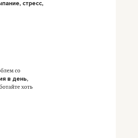
пание, стресс,
облем со
ия в день
,
ботайте хоть