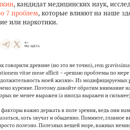
шкин
, кандидат медицинских наук, иссле
ро 7 проблем
, которые влияют на наше з
ие или наркотики.
МЫ ЗДЕСЬ
ак говорили древние (но это не точно), rem gravissima
ationem vitae meae afficit – «решаю проблемы по мер
должительность моей жизни». Из модифицируемых р
чено курение. Поэтому давайте обратим внимание на
орых не менее выражен (а иногда выражен и сильнее)
 факторы важно держать в поле зрения, ведь они на
азаться, хоть звучат и обыденно. Помните, главное в
просто полезно. Полезных вещей море, важных немно