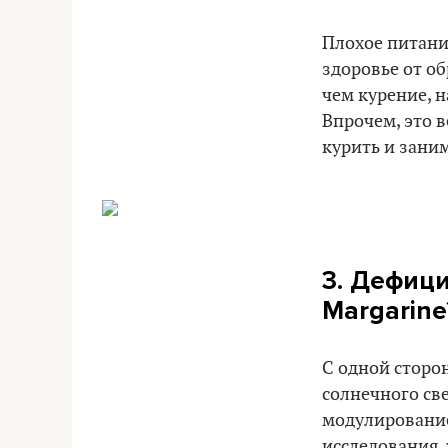
Плохое питани
здоровье от об
чем курение, 
Впрочем, это в
курить и зани
3. Дефици
Margarine
С одной сторон
солнечного све
модулирование
исследования, 