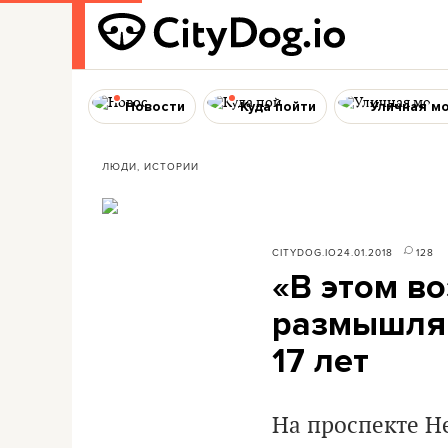
Новости
Куда пойти
Уличная м
ЛЮДИ, ИСТОРИИ
CITYDOG.IO
24.01.2018
128
«В этом во
размышляю
17 лет
На проспекте Н