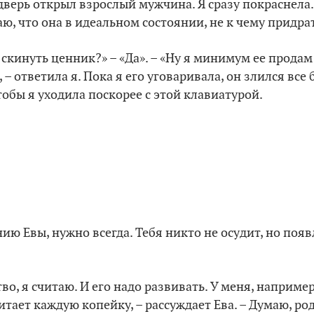
дверь открыл взрослый мужчина. Я сразу покраснела
ю, что она в идеальном состоянии, не к чему придра
скинуть ценник?» – «Да». – «Ну я минимум ее продам з
, – ответила я. Пока я его уговаривала, он злился все 
тобы я уходила поскорее с этой клавиатурой.
нию Евы, нужно всегда. Тебя никто не осудит, но поя
во, я считаю. И его надо развивать. У меня, например,
итает каждую копейку, – рассуждает Ева. – Думаю, р