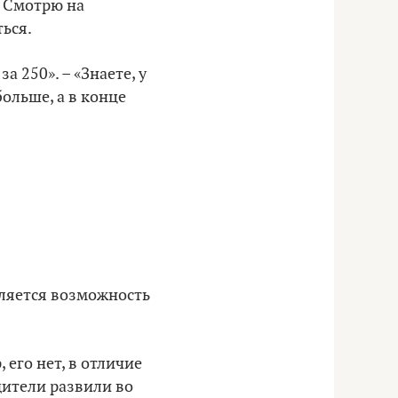
. Смотрю на
ться.
а 250». – «Знаете, у
больше, а в конце
вляется возможность
 его нет, в отличие
одители развили во