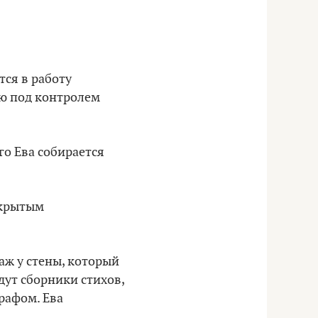
тся в работу
ью под контролем
го Ева собирается
ткрытым
аж у стены, который
дут сборники стихов,
рафом. Ева