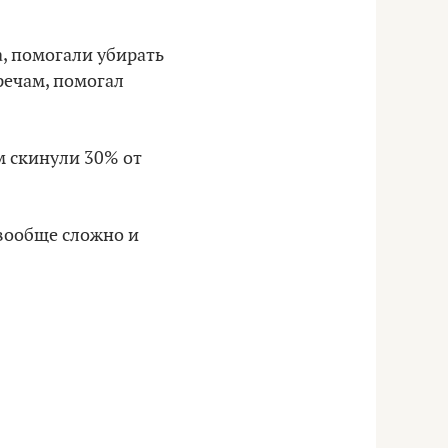
а, помогали убирать
речам, помогал
м скинули 30% от
 вообще сложно и