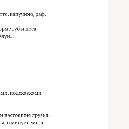
тте, капучино, раф.
рме губ и носа.
елуй».
ами, подсказками –
ои настоящие друзья.
ыло минус семь, а