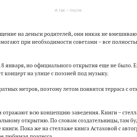
А так – после.
щение на деньги родителей, они никак не вмешиваю
омогают при необходимости советами – все полност
18 января, но официального открытия еще не было. Е
ет концерт на улице с поэзией под музыку.
адратных метров, поэтому летом появится терраса с о
и отражают всю концепцию заведения. Книги – стелл
льному открытию. По словам создательницы, там бу
 книги. Пока же на стеллаже книга Астаховой с автог
ее любимая поэтесса.