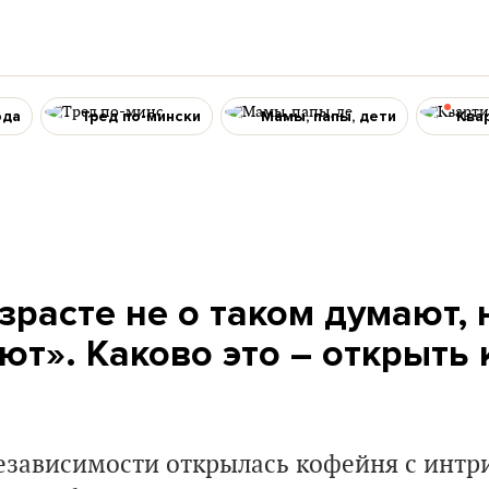
ода
Тред по-мински
Мамы, папы, дети
Ква
зрасте не о таком думают, 
т». Каково это – открыть
езависимости открылась кофейня с инт