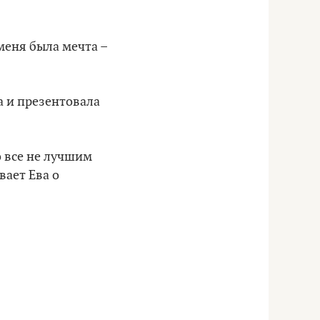
 меня была мечта –
а и презентовала
о все не лучшим
вает Ева о