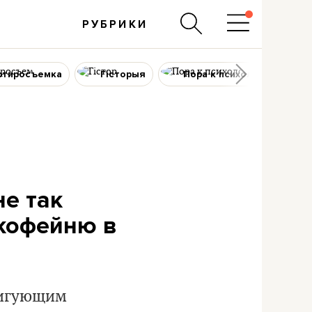
РУБРИКИ
ртиросъемка
Гісторыя
Пора к психологу
не так
 кофейню в
ригующим