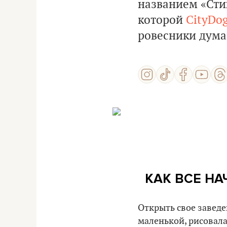
названием «Стих
которой
CityDog
ровесники думаю
КАК ВСЕ НА
Открыть свое заведе
маленькой, рисовала