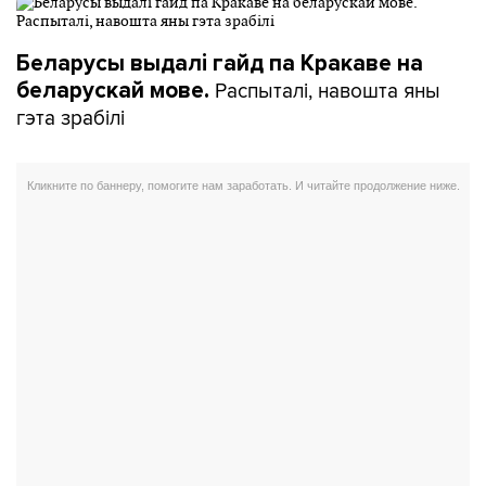
Беларусы выдалі гайд па Кракаве на
Распыталі, навошта яны
беларускай мове.
гэта зрабілі