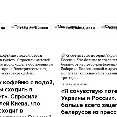
ода
Тред по-мински
Мамы, папы, дети
Ква
 кофейню с водой,
ТЕПЕРЬ ВСЕ ЯСНО
ы сходить в
«Я сочувствую пот
ет». Спросили
Украины и России».
лей Киева, что
больше всего заце
сходит в
беларусов из пресс