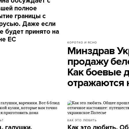
ина обсуждает с
шей полное
ытие границы с
русью. Даже если
не будет принято на
не ЕС
КОРОТКО И ЯСНО
Минздрав Ук
продажу бело
Как боевые д
отражаются 
Ь?
КАК ЭТО ЛЮБИТЬ
, галушки,
Как это любить. О