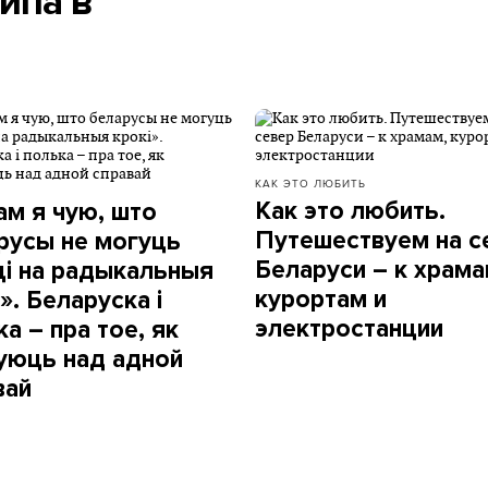
ипа в
КАК ЭТО ЛЮБИТЬ
Как это любить.
ам я чую, што
Путешествуем на с
русы не могуць
Беларуси – к храма
ці на радыкальныя
курортам и
». Беларуска і
электростанции
а – пра тое, як
уюць над адной
вай