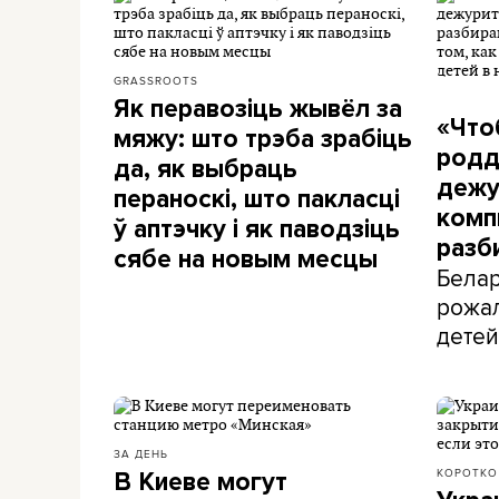
GRASSROOTS
Як перавозіць жывёл за
«Что
мяжу: што трэба зрабіць
родд
да, як выбраць
дежу
пераноскі, што пакласці
комп
ў аптэчку і як паводзіць
разб
сябе на новым месцы
Белар
рожал
детей
ЗА ДЕНЬ
КОРОТКО
В Киеве могут