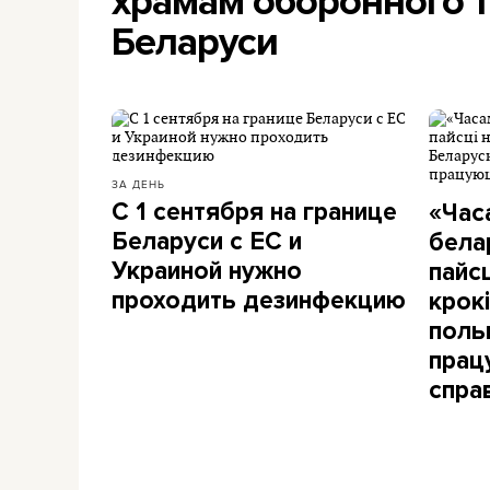
храмам оборонного т
Беларуси
ЗА ДЕНЬ
С 1 сентября на границе
«Час
Беларуси с ЕС и
бела
Украиной нужно
пайс
проходить дезинфекцию
крокі
польк
прац
спра