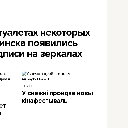
туалетах некоторых
инска появились
дписи на зеркалах
ЗА ДЕНЬ
У снежні пройдзе новы
кінафестываль
ет
в