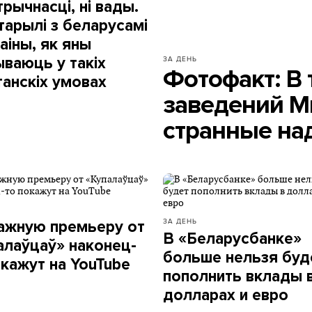
рычнасці, ні вады.
тарылі з беларусамі
аіны, як яны
ЗА ДЕНЬ
ваюць у такіх
Фотофакт: В 
танскіх умовах
заведений М
странные на
ЗА ДЕНЬ
ажную премьеру от
В «Беларусбанке»
алаўцаў» наконец-
больше нельзя буд
окажут на YouTube
пополнить вклады 
долларах и евро