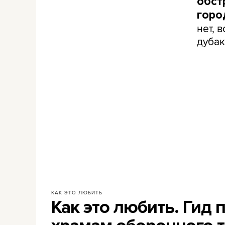
обст
горо
нет, 
дуба
КАК ЭТО ЛЮБИТЬ
Как это любить. Гид 