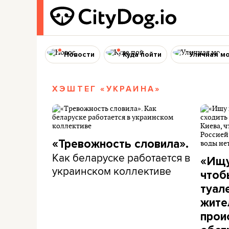
Новости
Куда пойти
Уличная м
ХЭШТЕГ «УКРАИНА»
«Тревожность словила».
Как беларуске работается в
«Ищу
украинском коллективе
чтоб
туал
жите
прои