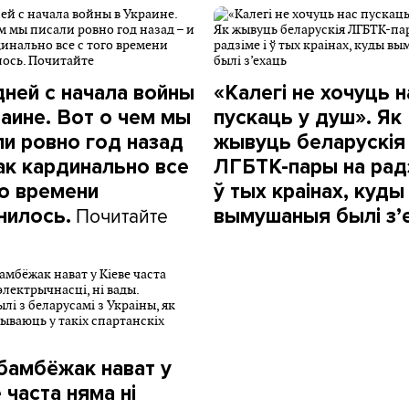
дней с начала войны
«Калегі не хочуць н
раине. Вот о чем мы
пускаць у душ». Як
ли ровно год назад
жывуць беларускія
как кардинально все
ЛГБТК-пары на радз
го времени
ў тых краінах, куды
Почитайте
нилось.
вымушаныя былі з’
 бамбёжак нават у
 часта няма ні