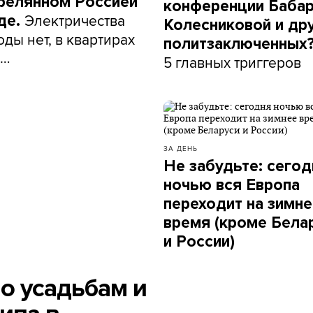
релянном Россией
конференции Бабар
Электричества
де.
Колесниковой и др
воды нет, в квартирах
политзаключенных
к…
5 главных триггеров
ЗА ДЕНЬ
Не забудьте: сегод
ночью вся Европа
переходит на зимн
время (кроме Бела
и России)
по усадьбам и