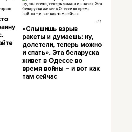
сто
3
раину
«Слышишь взрыв
с.
ракеты и думаешь: ну,
айте
долетели, теперь можно
и спать». Эта беларуска
живет в Одессе во
время войны – и вот как
там сейчас