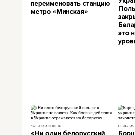
Укра
переименовать станцию
Поль
метро «Минская»
закр
Бела
это 
уров
КОРОТКО И ЯСНО
ПРИЕЛОС
«Ни один белорусский
Борщ