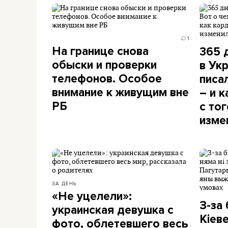
1
На границе снова
365 
обыски и проверки
в Ук
телефонов. Особое
писа
внимание к живущим вне
– и 
РБ
с то
изме
ЗА ДЕНЬ
«Не уцелели»:
З-за
украинская девушка с
Кіеве
фото, облетевшего весь