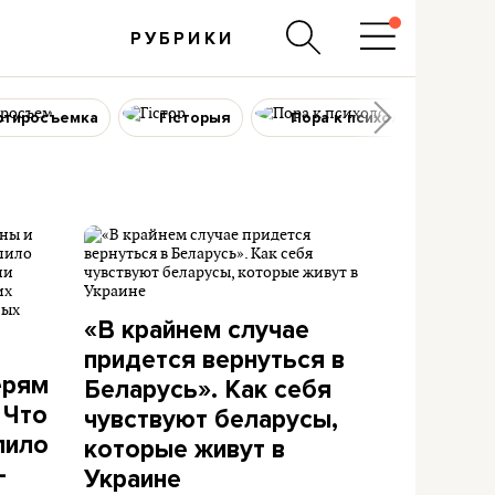
РУБРИКИ
ртиросъемка
Гісторыя
Пора к психологу
«В крайнем случае
придется вернуться в
ерям
Беларусь». Как себя
 Что
чувствуют беларусы,
пило
которые живут в
-
Украине