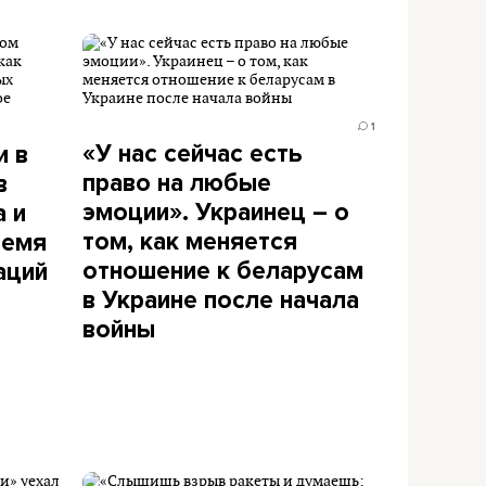
1
«У нас сейчас есть
и в
право на любые
в
эмоции». Украинец – о
а и
том, как меняется
ремя
отношение к беларусам
аций
в Украине после начала
войны