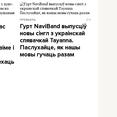
ПРЕМЬЕРЫ
1
Гурт NaviBand выпусціў
ас
новы сінгл з украінскай
спявачкай Tayanna.
Паслухайце, як нашы
іме і
мовы гучаць разам
ехаць