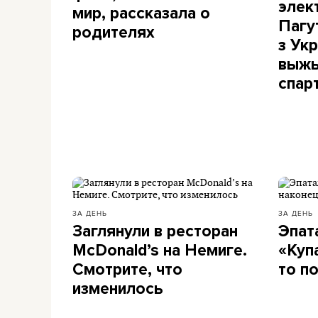
элект
мир, рассказала о
Пагу
родителях
з Укр
выжы
спар
ЗА ДЕНЬ
ЗА ДЕНЬ
Заглянули в ресторан
Эпат
McDonald’s на Немиге.
«Куп
Смотрите, что
то п
изменилось