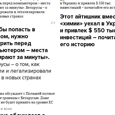
Этот айтишник вме
«химии» уехал в Ук
1
бы попасть в
и привлек $ 550 ты
ом, нужно
инвестиций – почит
рить перед
его историю
ьютером – места
ирают за минуты».
усы – о том, как
и и легализировали
 в новых странах
 И ЯСНО