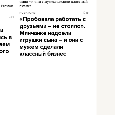
НОВАТОРЫ
18
9
«Пробовала работать с
друзьями – не стоило».
ли
Минчанке надоели
сь в
игрушки сына – и они с
наем
мужем сделали
ого
классный бизнес