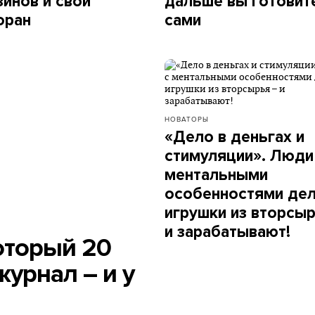
зинов и свой
дальше вы готовит
оран
сами
НОВАТОРЫ
«Дело в деньгах и
стимуляции». Люди
ментальными
особенностями де
игрушки из вторсыр
и зарабатывают!
который 20
журнал – и у