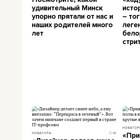
удивительный Минск
исто
упорно прятали от нас и
– то
наших родителей много
леге
лет
бело
стри
НОВАТОР
НОВАТОРЫ
10
«При