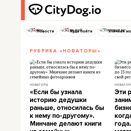
Новости
Куда пойти
Уличная м
РУБРИКА «НОВАТОРЫ»
НОВАТОРЫ
НОВАТОР
«Если бы узнала
Эти 
историю дедушки
зани
раньше, относилась бы
бизн
к нему по-другому».
когд
Минчане делают книги
года.