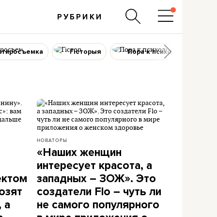
РУБРИКИ
ртиросъемка
Гісторыя
Пора к психологу
НОВАТОРЫ
«Наших женщин
интересует красота, а
ектом
западных – ЗОЖ». Это
озят
создатели Flo – чуть ли
 а
не самого популярного