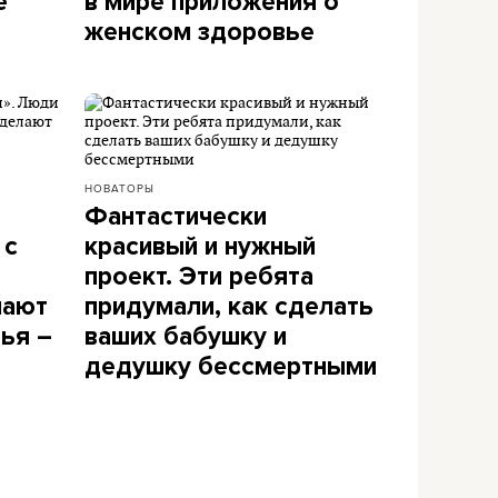
е
в мире приложения о
женском здоровье
НОВАТОРЫ
Фантастически
 с
красивый и нужный
проект. Эти ребята
лают
придумали, как сделать
ья –
ваших бабушку и
дедушку бессмертными