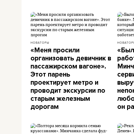
НОВАТОРЫ
НОВАТОР
«Меня просили
«Был
организовать девичник в
рабо
пассажирском вагоне».
Минч
Этот парень
серв
проектирует метро и
выру
проводит экскурсии по
непо
старым железным
любо
дорогам
он р