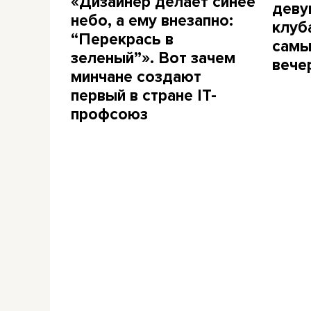
«Дизайнер делает синее
деву
небо, а ему внезапно:
клуб
“Перекрась в
самы
зеленый”». Вот зачем
вече
минчане создают
первый в стране IT-
профсоюз