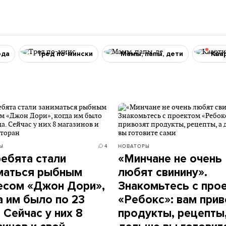
ода
Тред по-мински
Мамы, папы, дети
Ква
Ы
4
НОВАТОРЫ
ребята стали
«Минчане не очень
маться рыбным
любят свинину».
есом «Джон Дори»,
Знакомьтесь с про
а им было по 23
«Ребокс»: вам прив
 Сейчас у них 8
продукты, рецепты,