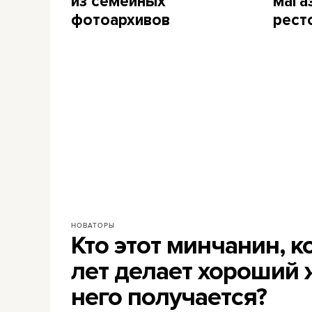
из семейных
мага
фотоархивов
рест
НОВАТОРЫ
Кто этот минчанин, 
лет делает хороший 
него получается?