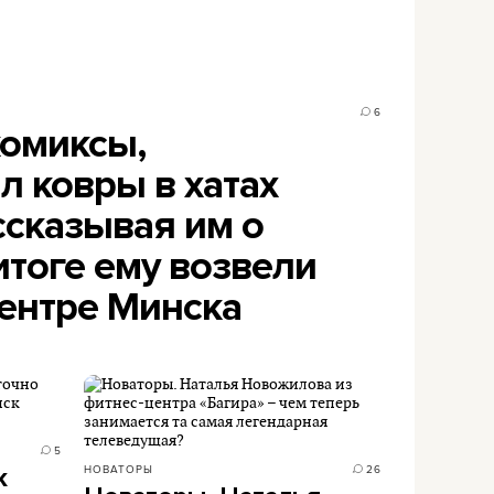
6
комиксы,
л ковры в хатах
ссказывая им о
 итоге ему возвели
центре Минска
5
НОВАТОРЫ
26
к