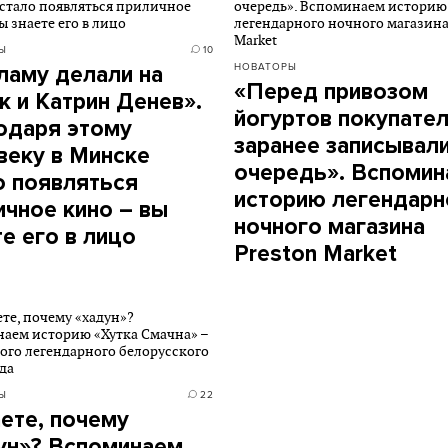
Ы
10
НОВАТОРЫ
ламу делали на
«Перед привозом
к и Катрин Денев».
йогуртов покупате
одаря этому
заранее записывали
веку в Минске
очередь». Вспоми
о появляться
историю легендарн
ичное кино – вы
ночного магазина
те его в лицо
Preston Market
Ы
22
аете, почему
ун»? Вспоминаем