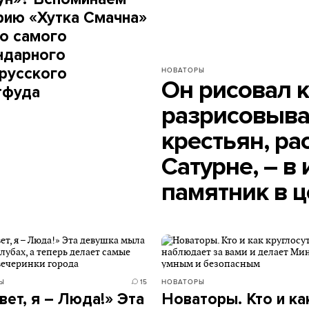
рию «Хутка Смачна»
го самого
ндарного
русского
НОВАТОРЫ
Он рисовал 
тфуда
разрисовыва
крестьян, ра
Сатурне, – в
памятник в 
Ы
15
НОВАТОРЫ
вет, я – Люда!» Эта
Новаторы. Кто и ка