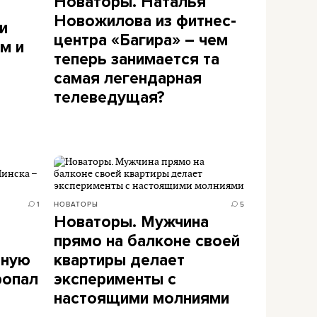
Новаторы. Наталья
Новожилова из фитнес-
и
центра «Багира» – чем
м и
теперь занимается та
самая легендарная
телеведущая?
1
НОВАТОРЫ
5
Новаторы. Мужчина
прямо на балконе своей
вную
квартиры делает
ропал
эксперименты с
настоящими молниями