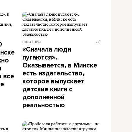
НОВАТОРЫ
3
0
«Сначала люди
инске
пугаются».
жно
Оказывается, в Минске
а
есть издательство,
о все
которое выпускает
ье
детские книги с
дополненной
реальностью