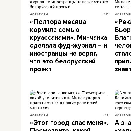
НОВАТОРЫ
17
НОВАТОР
«Полтора месяца
«Рек
кормила семью
Бьор
круассанами». Минчанка
Благ
сделала фуд-журнал – и
чело
иностранцы не верят,
стал
что это белорусский
прил
проект
знае
НОВАТОРЫ
6
НОВАТОР
«Этот город спас меня».
А зн
Посмотрите, какой
«хад