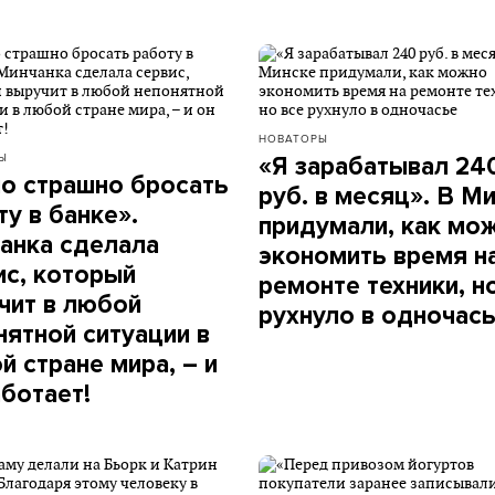
НОВАТОРЫ
Ы
«Я зарабатывал 24
о страшно бросать
руб. в месяц». В М
ту в банке».
придумали, как мо
анка сделала
экономить время н
ис, который
ремонте техники, н
чит в любой
рухнуло в одночас
нятной ситуации в
й стране мира, – и
аботает!