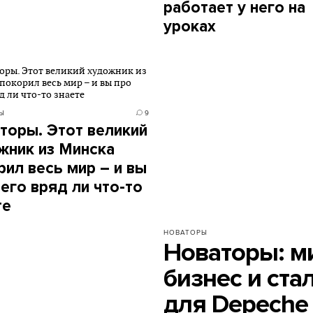
работает у него на
уроках
Ы
9
торы. Этот великий
жник из Минска
рил весь мир – и вы
него вряд ли что-то
те
НОВАТОРЫ
Новаторы: м
бизнес и ста
для Depeche