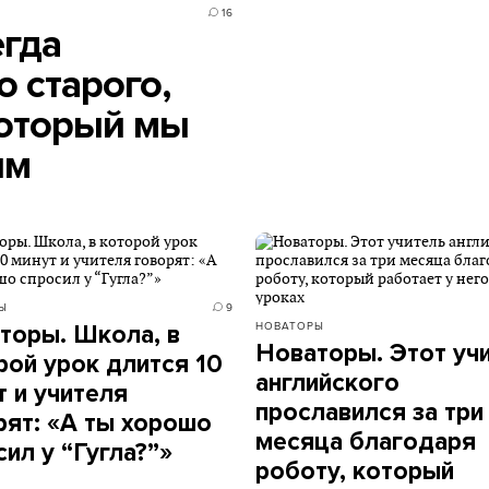
16
егда
о старого,
который мы
им
Ы
9
НОВАТОРЫ
торы. Школа, в
Новаторы. Этот уч
рой урок длится 10
английского
т и учителя
прославился за три
рят: «А ты хорошо
месяца благодаря
сил у “Гугла?”»
роботу, который