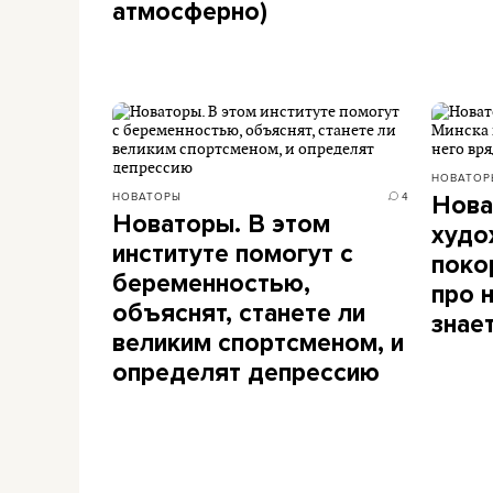
атмосферно)
НОВАТОР
НОВАТОРЫ
4
Нова
Новаторы. В этом
худо
институте помогут с
поко
беременностью,
про 
объяснят, станете ли
знае
великим спортсменом, и
определят депрессию