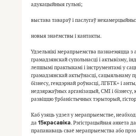
адукацыйныя гульні;
выстава тавараў i паслугаў некамерцыйны
новыя знаёмствы і кантакты.
Удзельнікі мерапрыемства пазнаемяцца з 
грамадзянскай супольнасці і актывізму, ін
лепшымі практыкамі і інструментамі у сац
грамадзянскай актыўнасці, сацыяльнаму п
бізнесу, гендэрнай роўнасці, ЛГБТК+ і ан
недзяржаўных арганізацый, СМІ і бізнес
развіццю ўрбаністычных тэрыторый, гістор
Каб узяць удзел у мерапрыемстве, неабхо
1
5
красавіка
да
. Рэгістрацыйная анкета 
прапанаваць сваё мерапрыемства або прэз