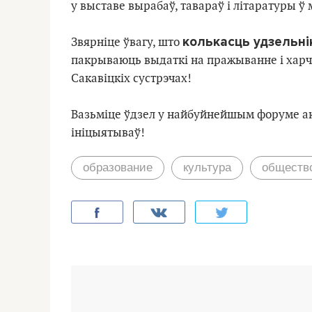
у выставе вырабаў, тавараў і літаратуры ў
колькасць удзельні
Звярніце ўвагу, што
пакрываюць выдаткі на пражыванне і харч
Сакавіцкіх сустрэчах!
Вазьміце ўдзел у найбуйнейшым форуме ак
ініцыятываў!
образование
культура
обществ