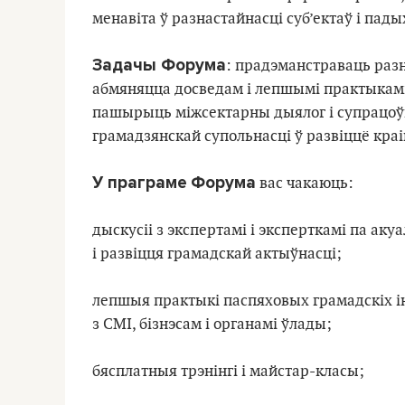
менавіта ў разнастайнасці суб’ектаў і пад
Задачы Форума
: прадэманстраваць раз
абмяняцца досведам і лепшымі практыкамі 
пашырыць міжсектарны дыялог і супрацоў
грамадзянскай супольнасці ў развіццё кра
У праграме
Форума
вас чакаюць:
дыскусіі з экспертамі і эксперткамі па ак
i развiцця грамадскай актыўнасцi;
лепшыя практыкі паспяховых грамадскiх і
з СМI, бiзнэсам i органамi ўлады;
бясплатныя трэнінгі і майстар-класы;