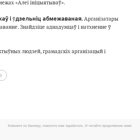
 межах «Алеі ініцыятываў».
каў
i
дзельніц абмежаваная.
ў
Арганізатары
аванне. Знайдзіце аднадумцаў і натхненне ў
тыўных людзей, грамадскіх арганізацый і
о