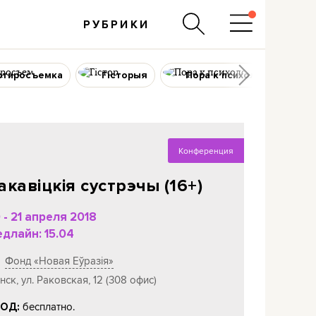
РУБРИКИ
ртиросъемка
Гісторыя
Пора к психологу
Конференция
акавіцкія сустрэчы (16+)
 - 21 апреля 2018
длайн: 15.04
Фонд «Новая Еўразія»
нск, ул. Раковская, 12 (308 офис)
бесплатно.
ОД: