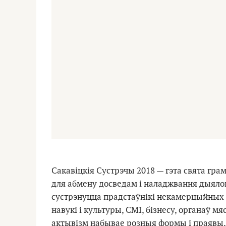
Сакавiцкiя Сустрэчы 2018 — гэта свята гр
для абмену досведам і наладжвання дыяло
сустрэнуцца прадстаўнікi некамерцыйных а
навукі і культуры, СМІ, бізнесу, органаў м
актывізм набывае розныя формы і праявы, 