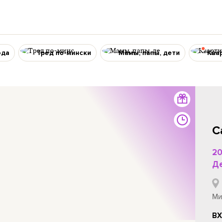
ода
Тред по-мински
Мамы, папы, дети
Ква
С
20
Де
Ми
ВХ