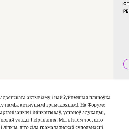
СП
РЕ
амадзянскага актывізму i найбуйнейшая пляцоўка
гу паміж актыўнымі грамадзянамi. На Форуме
рганізацый і ініцыятываў, устаноў адукацыі,
ясцовай улады і кіравання. Мы вітаем тое, што
і лічым, што сіла грамадзянскай супольнасці