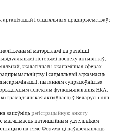
х арганiзацый i сацыяльных прадпрыемстваў;
аналітычнымі матэрыламі па развіцці
дывідуальнымі гісторямі поспеху актывістаў,
ыяльнай, экалагічнай і эканамічная сферах
радпрымальніцтву і сацыяльнай адказнасць
тыдыскрымінацыі, пытанням супрацоўніцтва
у, юрыдычным аспектам функцыянавання НКА,
ыі грамадзянская актыўнасці ў Беларусі і інш.
дна запоўніць
рэгістрацыйную анкету
дае магчымасць патэнцыйным удзельнікам
ентацыю па тэме Форума ці паўдзельнічаць