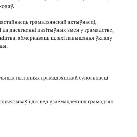
ыходаў.
настайнасць грамадзянскай актыўнасці,
па дасягненнi пазітыўных змен у грамадстве,
ніцтва, абмеркаваць шляхі павышэння ўкладу
іны.
уальных пытаннях грамадзянскай супольнасцi
ніцыятываў i досвед узаемадзеяння грамадзян