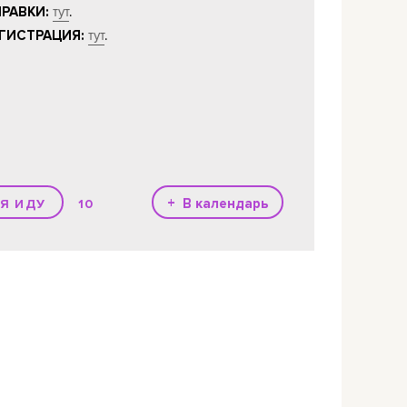
тут
.
РАВКИ:
тут
.
ГИСТРАЦИЯ:
+ В календарь
10