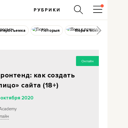
РУБРИКИ
ртиросъемка
Гісторыя
Пора к психологу
Онлайн
ронтенд: как создать
лицо» сайта (18+)
 октября 2020
-Academy
лайн