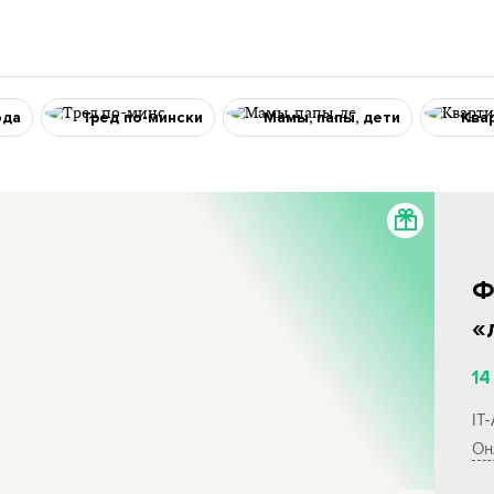
ода
Тред по-мински
Мамы, папы, дети
Ква
Ф
«
14
IT
Он