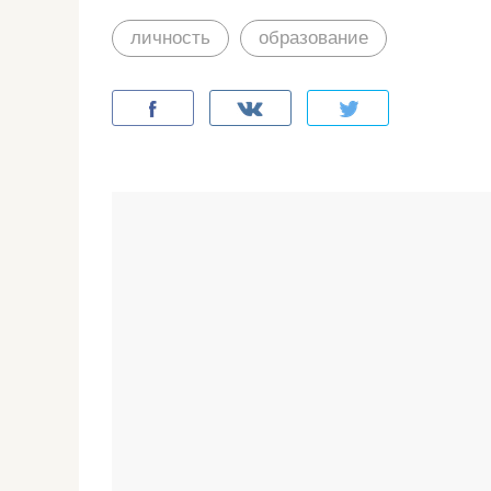
личность
образование