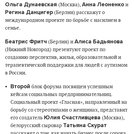
Ольга Дунаевская
Анна Леоненко
(Москва),
и
Регина Данцигер
(Берлин) расскажут о
международном проекте по борьбе с насилием в
семье.
Беатрис Фритч
Алиса Бадьянова
(Берлин) и
(Нижний Новгород) презентуют проект по
созданию перспектив, жилья, образовательной и
терапевтической поддержки для людей с аутизмом
в России.
Второй
блок форума посвящен успешным
кейсам социальных предпринимательниц.
Социальный проект «Гласная», направленный на
борьбу со стереотипами о женщинах, представит
Юлия Счастливцева
его создатель
(Москва),
Татьяна Скурат
белорусский сыровар
расскажет о том, как начать бизнес после сорока,